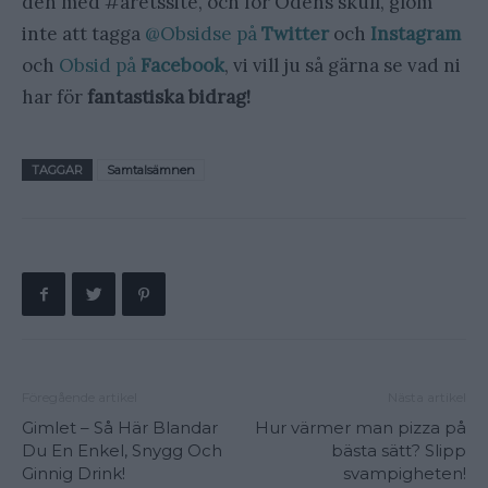
den med #åretssite, och för Odens skull, glöm
inte att tagga
@Obsidse på
Twitter
och
Instagram
och
Obsid på
Facebook
, vi vill ju så gärna se vad ni
har för
fantastiska bidrag!
TAGGAR
Samtalsämnen
Föregående artikel
Nästa artikel
Gimlet – Så Här Blandar
Hur värmer man pizza på
Du En Enkel, Snygg Och
bästa sätt? Slipp
Ginnig Drink!
svampigheten!