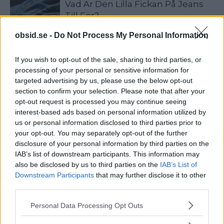
Vad Är Den Lilla Fickan På Jeans
Till För?
obsid.se -
Do Not Process My Personal Information
Vad Är Blue Balls? Och Varför Får
If you wish to opt-out of the sale, sharing to third parties, or
Man Det Egentligen?
processing of your personal or sensitive information for
targeted advertising by us, please use the below opt-out
section to confirm your selection. Please note that after your
6 Sätt Att Stärka Vår Intelligens
opt-out request is processed you may continue seeing
interest-based ads based on personal information utilized by
us or personal information disclosed to third parties prior to
your opt-out. You may separately opt-out of the further
disclosure of your personal information by third parties on the
IAB’s list of downstream participants. This information may
also be disclosed by us to third parties on the
IAB’s List of
Downstream Participants
that may further disclose it to other
VECKANS MEST LÄSTA
third parties.
Please note that this website/app uses one or more Google
5 Tidlösa Frisyrer För Män Som Aldrig Blir
Personal Data Processing Opt Outs
services and may gather and store information including but
Omoderna