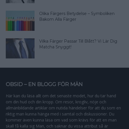
Olika Färgers Betydelse – Symboliken
Bakom Alla Färger
Vilka Färger Passar Till Blått? Vi Lär Dig
Matcha Snyggt!
OBSID – EN BLOGG FÖR MÄN
Här kan du läsa allt om det senaste modet, hur du tar hand
om din hud och din kropp. Om resor, krogliv, nöje och
allmänbildande artiklar om nutida händelser för att du som en
riktig man kunna hänga med i samtal och diskussioner. Du
kommer även kunna läsa om vad som krävs för att en man
skall få kalla sig Man, och saknar du vissa attribut så är