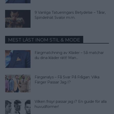
9 Vanliga Tatueringars Betydelse – Tårar,
Spindelnät Svalor m.m.
MEST LÄST INOM STIL & MODE
Färgmatchning av Kläder – Så matchar
du dina kläder rätt! Man...
Färganalys – Få Svar På Frågan: Vilka
Färger Passar Jag I?
Vilken frisyr passar jag i? En guide för alla
huvudformer!