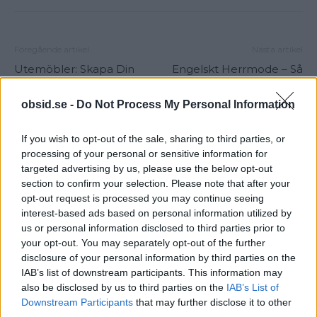
Föregående artikel
Nästa artikel
Utemöbler: Skapa Din
Engelskt Herrmode – Så
Perfekta Utomhusoas
Klär Du Dig Enligt Klassisk
Engelsk Stil
obsid.se -
Do Not Process My Personal Information
If you wish to opt-out of the sale, sharing to third parties, or
processing of your personal or sensitive information for
targeted advertising by us, please use the below opt-out
section to confirm your selection. Please note that after your
opt-out request is processed you may continue seeing
interest-based ads based on personal information utilized by
us or personal information disclosed to third parties prior to
Sebastian
your opt-out. You may separately opt-out of the further
disclosure of your personal information by third parties on the
Allt från personlig utveckling till sköna sneakers är intressant!
IAB’s list of downstream participants. This information may
Kvalitetstid för mig är en kall, ljus, amerikansk öl i solen på en
also be disclosed by us to third parties on the
IAB’s List of
uteservering, gärna "i goda vänners lag" om man nu skall
Downstream Participants
that may further disclose it to other
slänga in något klyschigt också.
third parties.