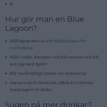
Is
Hur gör man en Blue
Lagoon?
Häll lagom med is i ett
highballglas eller
cocktailglas
Häll i vodka, limejuice och blå curacao och fyll
sen upp med Sprite
Rör om försiktigt (
sabba inte bubblorna
)
Garnera med citronzest, alltså det yttersta
tunna lagret av skalet
Sugen på mer drinkar?