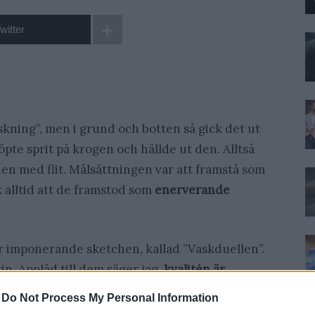
witter
kning”, men i grund och botten så gick det ut
pte sprit på krogen och hällde ut den. Alltså
 den med flit. Målsättningen var att framstå som
 alltid att de framstod som
enerverande
r imponerande sketchen, kallad ”Vaskduellen”.
in. Applåd till dem säger jag,
kvalitén är
-
Do Not Process My Personal Information