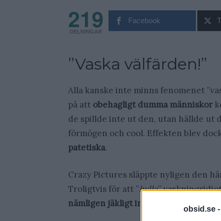
219
Facebook
T
DELNINGAR
”Vaska välfärden!”
Alla kanske inte minns fenomenet ”vas
på att
obehagligt dumma människor
kö
de spillde inte ut den, utan hällde ut
förmögen och cool. Effekten blev dock
patetiska
.
Crazy Pictures släppte nyligen den hä
Troligtvis för att ”
hylla
” vaskningsidiot
nämligen jäkligt imponerande!
obsid.se 