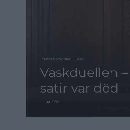
Humor & Smarthet
Roligt
Vaskduellen –
satir var död
7079