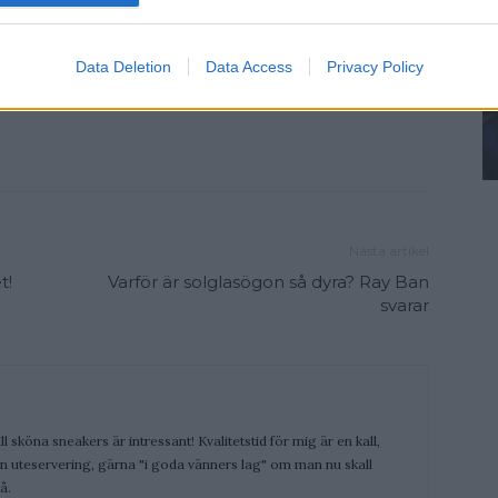
Data Deletion
Data Access
Privacy Policy
Nästa artikel
t!
Varför är solglasögon så dyra? Ray Ban
svarar
ill sköna sneakers är intressant! Kvalitetstid för mig är en kall,
 en uteservering, gärna "i goda vänners lag" om man nu skall
å.