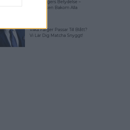
Olika Färgers Betydelse –
Symboliken Bakom Alla
Färger
Vilka Färger Passar Till Blått?
Vi Lär Dig Matcha Snyggt!