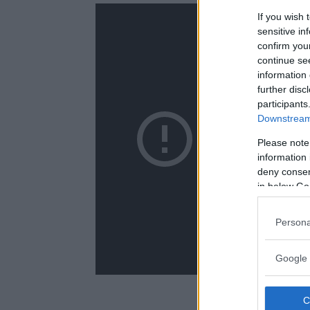
If you wish 
sensitive in
confirm you
continue se
information 
further disc
participants
Downstream 
Please note
information 
deny consent
in below Go
Persona
Google 