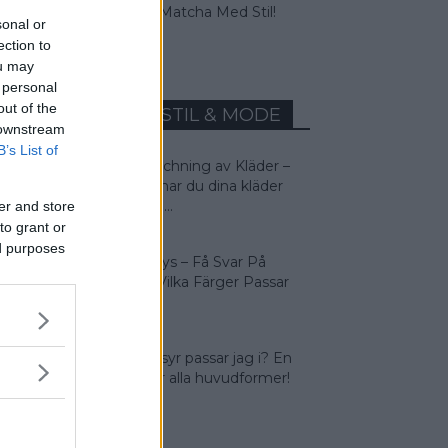
Beige – Matcha Med Stil!
sonal or
ection to
ou may
 personal
out of the
MEST LÄST INOM STIL & MODE
 downstream
B’s List of
Färgmatchning av Kläder –
Så matchar du dina kläder
rätt! Man...
er and store
to grant or
ed purposes
Färganalys – Få Svar På
Frågan: Vilka Färger Passar
Jag I?
Vilken frisyr passar jag i? En
guide för alla huvudformer!