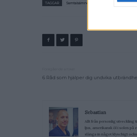
TAGGAR
Samtalsämnen
Föregående artikel
6 Råd som hjälper dig undvika utbrändhe
Sebastian
Allt från personlig utveckling t
ljus, amerikansk öl i solen på
slänga in något klyschigt ocks