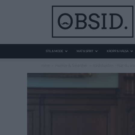
STIL & MODE
MAT & SPRIT
KROPP & HÄLSA
Hem
Humor & Smarthet
Vaskduellen – När du tr