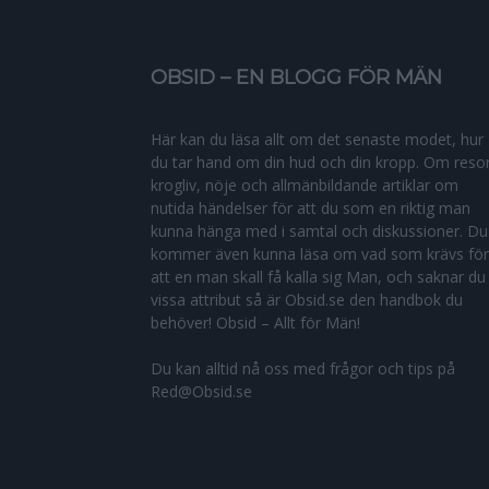
OBSID – EN BLOGG FÖR MÄN
Här kan du läsa allt om det senaste modet, hur
du tar hand om din hud och din kropp. Om resor
krogliv, nöje och allmänbildande artiklar om
nutida händelser för att du som en riktig man
kunna hänga med i samtal och diskussioner. Du
kommer även kunna läsa om vad som krävs för
att en man skall få kalla sig Man, och saknar du
vissa attribut så är Obsid.se den handbok du
behöver! Obsid – Allt för Män!
Du kan alltid nå oss med frågor och tips på
Red@Obsid.se