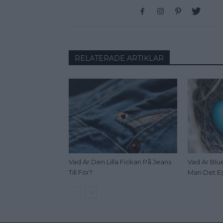
RELATERADE ARTIKLAR
Vad Är Den Lilla Fickan På Jeans
Vad Är Blue
Till För?
Man Det E