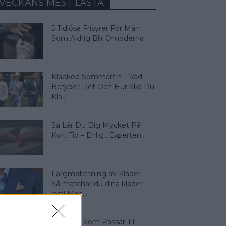
VECKANS MEST LÄSTA
5 Tidlösa Frisyrer För Män
Som Aldrig Blir Omoderna
Klädkod Sommarfin – Vad
Betyder Det Och Hur Ska Du
Klä...
Så Lär Du Dig Mycket På
Kort Tid – Enligt Experten...
Färgmatchning av Kläder –
Så matchar du dina kläder
rätt! Man...
4 Färger Som Passar Till