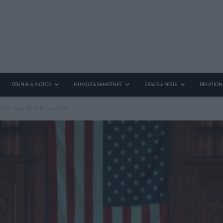
TEKNIK & MOTOR
HUMOR & SMARTHET
RESOR & NÖJE
RELATION
odde Svensk satir var död