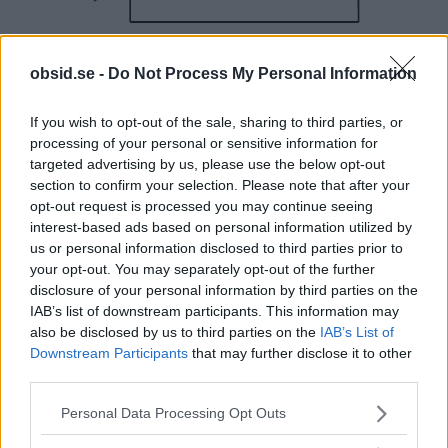
obsid.se -
Do Not Process My Personal Information
Vad skulle Don Draper Göra?
Image credits to
theoatmeal
If you wish to opt-out of the sale, sharing to third parties, or
processing of your personal or sensitive information for
targeted advertising by us, please use the below opt-out
TAGGAR
Samtalsämnen
section to confirm your selection. Please note that after your
opt-out request is processed you may continue seeing
interest-based ads based on personal information utilized by
us or personal information disclosed to third parties prior to
your opt-out. You may separately opt-out of the further
disclosure of your personal information by third parties on the
IAB’s list of downstream participants. This information may
also be disclosed by us to third parties on the
IAB’s List of
Downstream Participants
that may further disclose it to other
third parties.
Föregående artikel
Nästa artikel
Please note that this website/app uses one or more Google
Personal Data Processing Opt Outs
Herrshorts 2014 – Sval
Recension av Watch Dogs
services and may gather and store information including but
med stil!
– Klarar det hypen?