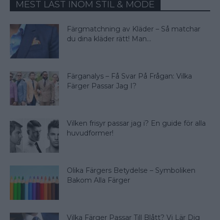
MEST LÄST INOM STIL & MODE
Färgmatchning av Kläder – Så matchar
du dina kläder rätt! Man...
Färganalys – Få Svar På Frågan: Vilka
Färger Passar Jag I?
Vilken frisyr passar jag i? En guide för alla
huvudformer!
Olika Färgers Betydelse – Symboliken
Bakom Alla Färger
Vilka Färger Passar Till Blått? Vi Lär Dig