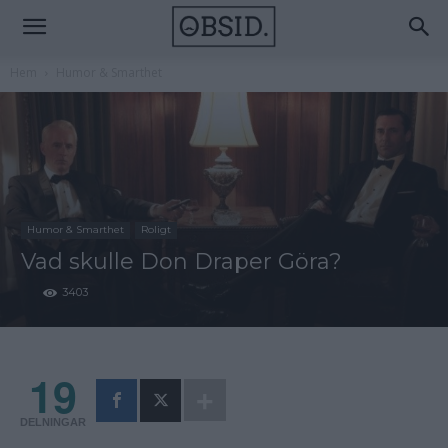
Hem
Humor & Smarthet
Humor & Smarthet
Roligt
Vad skulle Don Draper Göra?
3403
19
DELNINGAR