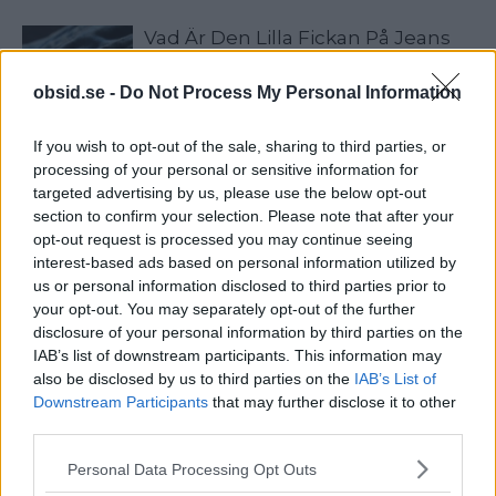
Vad Är Den Lilla Fickan På Jeans
Till För?
obsid.se -
Do Not Process My Personal Information
Vad Är Blue Balls? Och Varför Får
If you wish to opt-out of the sale, sharing to third parties, or
Man Det Egentligen?
processing of your personal or sensitive information for
targeted advertising by us, please use the below opt-out
section to confirm your selection. Please note that after your
opt-out request is processed you may continue seeing
6 Sätt Att Stärka Vår Intelligens
interest-based ads based on personal information utilized by
us or personal information disclosed to third parties prior to
your opt-out. You may separately opt-out of the further
disclosure of your personal information by third parties on the
IAB’s list of downstream participants. This information may
also be disclosed by us to third parties on the
IAB’s List of
Downstream Participants
that may further disclose it to other
VECKANS MEST LÄSTA
third parties.
Please note that this website/app uses one or more Google
Personal Data Processing Opt Outs
5 Tidlösa Frisyrer För Män Som Aldrig Blir
services and may gather and store information including but