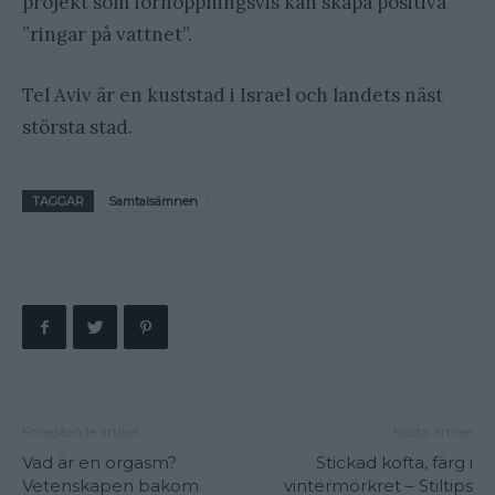
projekt som förhoppningsvis kan skapa positiva
”ringar på vattnet”.
Tel Aviv är en kuststad i Israel och landets näst
största stad.
TAGGAR
Samtalsämnen
Föregående artikel
Nästa artikel
Vad är en orgasm?
Stickad kofta, färg i
Vetenskapen bakom
vintermörkret – Stiltips