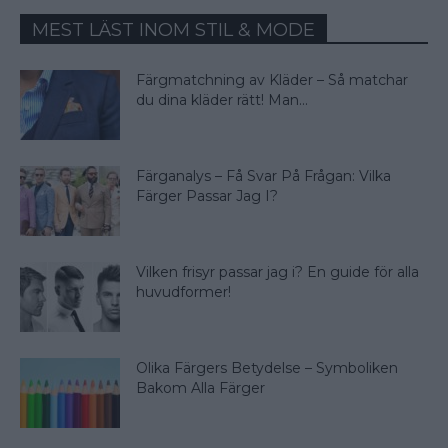
MEST LÄST INOM STIL & MODE
Färgmatchning av Kläder – Så matchar
du dina kläder rätt! Man...
Färganalys – Få Svar På Frågan: Vilka
Färger Passar Jag I?
Vilken frisyr passar jag i? En guide för alla
huvudformer!
Olika Färgers Betydelse – Symboliken
Bakom Alla Färger