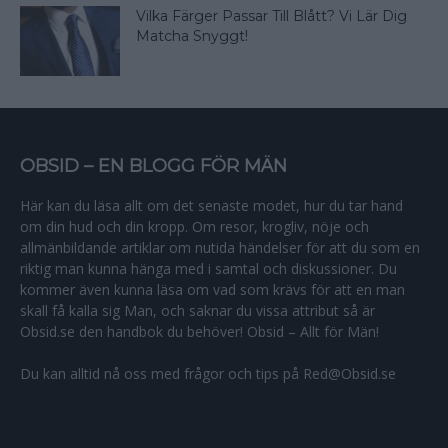
Vilka Färger Passar Till Blått? Vi Lär Dig
Matcha Snyggt!
OBSID – EN BLOGG FÖR MÄN
Här kan du läsa allt om det senaste modet, hur du tar hand
om din hud och din kropp. Om resor, krogliv, nöje och
allmänbildande artiklar om nutida händelser för att du som en
riktig man kunna hänga med i samtal och diskussioner. Du
kommer även kunna läsa om vad som krävs för att en man
skall få kalla sig Man, och saknar du vissa attribut så är
Obsid.se den handbok du behöver! Obsid – Allt för Män!
Du kan alltid nå oss med frågor och tips på Red@Obsid.se