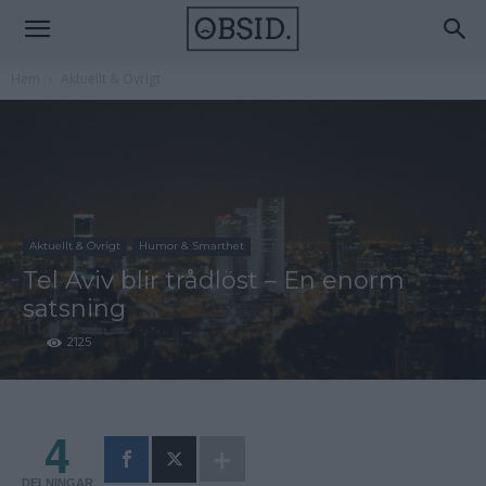
Hem
Aktuellt & Övrigt
Aktuellt & Övrigt
Humor & Smarthet
Tel Aviv blir trådlöst – En enorm
satsning
2125
4
DELNINGAR