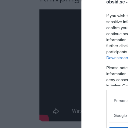
obsid.se 
If you wish 
sensitive in
confirm you
continue se
information 
further disc
participants
Downstream 
Please note
information 
deny consent
in below Go
Persona
Google 