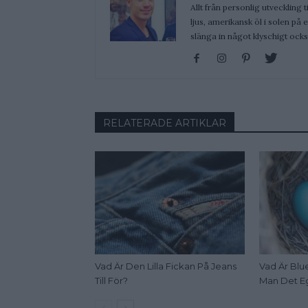
Allt från personlig utveckling t
ljus, amerikansk öl i solen på
slänga in något klyschigt ocks
RELATERADE ARTIKLAR
Vad Är Den Lilla Fickan På Jeans
Vad Är Blue
Till För?
Man Det E