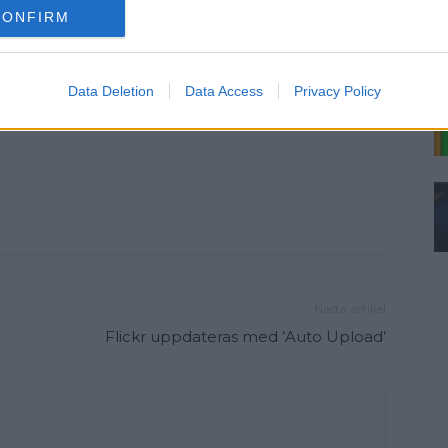
CONFIRM
Data Deletion
Data Access
Privacy Policy
Nästa artikel
Flickr uppdateras med ’Auto Upload’