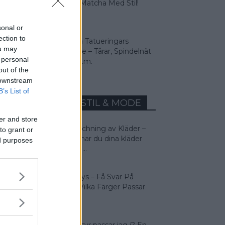
Beige – Matcha Med Stil!
sonal or
ection to
9 Vanliga Tatueringars
ou may
Betydelse – Tårar, Spindelnät
 personal
Svalor m.m.
out of the
 downstream
B’s List of
MEST LÄST INOM STIL & MODE
er and store
Färgmatchning av Kläder –
to grant or
Så matchar du dina kläder
ed purposes
rätt! Man...
Färganalys – Få Svar På
Frågan: Vilka Färger Passar
Jag I?