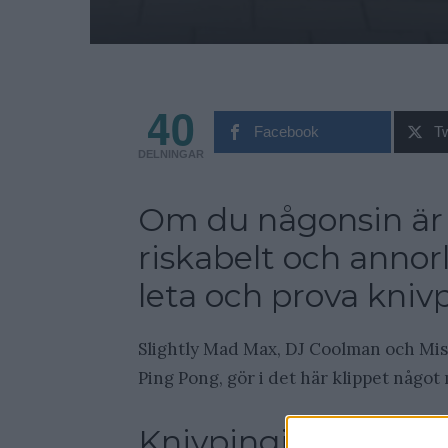
40
Facebook
Tw
DELNINGAR
Om du någonsin är 
riskabelt och annor
leta och prova kniv
Slightly Mad Max, DJ Coolman och Mis
Ping Pong, gör i det här klippet någo
Knivpingis!