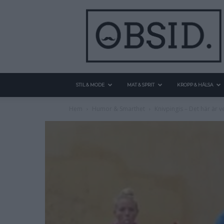
STIL & MODE
MAT & SPRIT
KROPP & HÄLSA
Hem
Humor & Smarthet
Knivpingis – Det här är ve