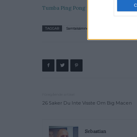
Tumba Ping Pong på Youtube
.
TAGGAR
Samtalsämnen
Föregående artikel
26 Saker Du Inte Visste Om Big Macen
Sebastian