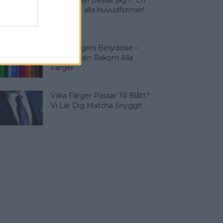
Vilken frisyr passar jag i? En
guide för alla huvudformer!
Olika Färgers Betydelse –
Symboliken Bakom Alla
Färger
Vilka Färger Passar Till Blått?
Vi Lär Dig Matcha Snyggt!