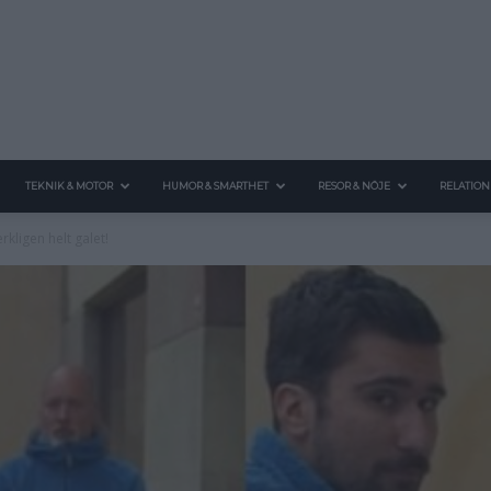
TEKNIK & MOTOR
HUMOR & SMARTHET
RESOR & NÖJE
RELATION
rkligen helt galet!