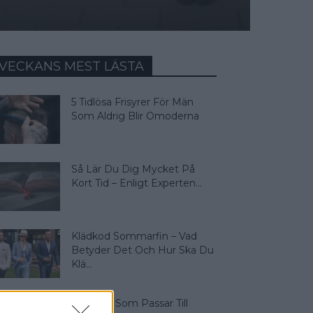
VECKANS MEST LÄSTA
5 Tidlösa Frisyrer För Män
Som Aldrig Blir Omoderna
Så Lär Du Dig Mycket På
Kort Tid – Enligt Experten...
Klädkod Sommarfin – Vad
Betyder Det Och Hur Ska Du
Klä...
4 Färger Som Passar Till