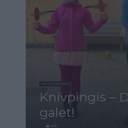
Humor & Smarthet
Knivpingis – D
galet!
2832