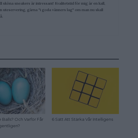
ill sköna sneakers är intressant! Kvalitetstid för mig är en kall,
 en uteservering, gärna "i goda vänners lag" om man nu skall
å.
 Balls? Och Varför Får
6 Sätt Att Stärka Vår Intelligens
gentligen?