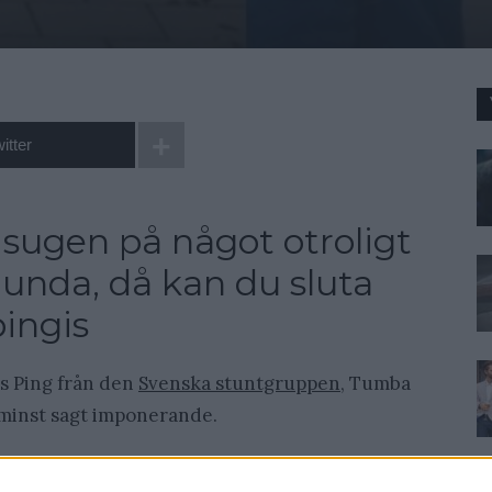
itter
sugen på något otroligt
lunda, då kan du sluta
pingis
s Ping från den
Svenska stuntgruppen
, Tumba
t minst sagt imponerande.