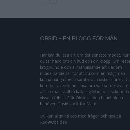
OBSID – EN BLOGG FÖR MÄN
Här kan du läsa allt om det senaste modet, hur
du tar hand om din hud och din kropp. Om resor
krogliv, nöje och allmänbildande artiklar om
nutida händelser för att du som en riktig man
kunna hänga med i samtal och diskussioner. Du
kommer även kunna läsa om vad som krävs för
att en man skall få kalla sig Man, och saknar du
vissa attribut så är Obsid.se den handbok du
behöver! Obsid – Allt för Män!
Du kan alltid nå oss med frågor och tips på
Red@Obsid.se