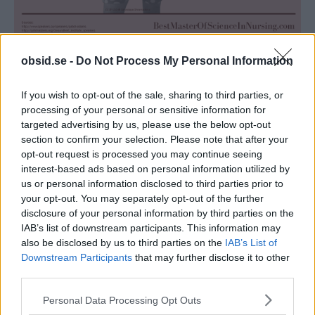
obsid.se -
Do Not Process My Personal Information
”Skratt är den bästa medicinen” Stämmer det?
If you wish to opt-out of the sale, sharing to third parties, or
processing of your personal or sensitive information for
targeted advertising by us, please use the below opt-out
TAGGAR
Allmänbildning
Infographic
Samtalsämnen
section to confirm your selection. Please note that after your
opt-out request is processed you may continue seeing
interest-based ads based on personal information utilized by
us or personal information disclosed to third parties prior to
your opt-out. You may separately opt-out of the further
disclosure of your personal information by third parties on the
IAB’s list of downstream participants. This information may
also be disclosed by us to third parties on the
IAB’s List of
Downstream Participants
that may further disclose it to other
third parties.
Föregående artikel
Nästa artikel
Please note that this website/app uses one or more Google
Hur fungerar en
Underskatta inte en grå t-
Personal Data Processing Opt Outs
services and may gather and store information including but
boomerang? Det enkla
shirt – Stiltips