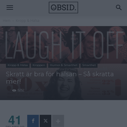
Hem
Kropp & Hälsa
Kropp & Hälsa
Kroppen
Humor & Smarthet
Smarthet
Skratt är bra för hälsan – Så skratta
mer!
5252
41