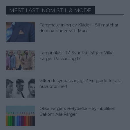
MEST LÄST INOM STIL & MODE
Färgmatchning av Kläder – Så matchar
du dina kläder rätt! Man...
Färganalys – Få Svar På Frågan: Vilka
Färger Passar Jag I?
Vilken frisyr passar jag i? En guide för alla
huvudformer!
Olika Färgers Betydelse – Symboliken
Bakom Alla Färger