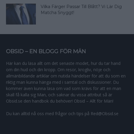
Vilka Färger Passar Till Blått? Vi Lär Dig
Matcha Snyggt!
OBSID – EN BLOGG FÖR MÄN
Här kan du läsa allt om det senaste modet, hur du tar hand
om din hud och din kropp. Om resor, krogliv, nöje och
allmänbildande artiklar om nutida händelser för att du som en
riktig man kunna hänga med i samtal och diskussioner. Du
kommer även kunna läsa om vad som krävs för att en man
skall få kalla sig Man, och saknar du vissa attribut så är
Obsid.se den handbok du behöver! Obsid – Allt för Män!
Du kan alltid nå oss med frågor och tips på Red@Obsid.se