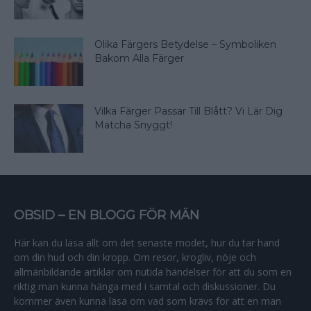
Olika Färgers Betydelse – Symboliken
Bakom Alla Färger
Vilka Färger Passar Till Blått? Vi Lär Dig
Matcha Snyggt!
OBSID – EN BLOGG FÖR MÄN
Här kan du läsa allt om det senaste modet, hur du tar hand
om din hud och din kropp. Om resor, krogliv, nöje och
allmänbildande artiklar om nutida händelser för att du som en
riktig man kunna hänga med i samtal och diskussioner. Du
kommer även kunna läsa om vad som krävs för att en man