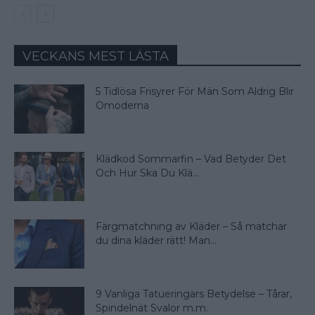
VECKANS MEST LÄSTA
5 Tidlösa Frisyrer För Män Som Aldrig Blir
Omoderna
Klädkod Sommarfin – Vad Betyder Det
Och Hur Ska Du Klä...
Färgmatchning av Kläder – Så matchar
du dina kläder rätt! Man...
9 Vanliga Tatueringars Betydelse – Tårar,
Spindelnät Svalor m.m.