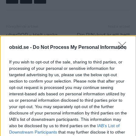
Föregående artikel
Nästa artikel
uberPOP – Helt vanlig
Din PIN-kod är ett hett
samåkning, via Uber
byte, här är tjuvarnas nya
knep!
obsid.se -
Do Not Process My Personal Information
If you wish to opt-out of the sale, sharing to third parties, or
processing of your personal or sensitive information for
targeted advertising by us, please use the below opt-out
section to confirm your selection. Please note that after your
opt-out request is processed you may continue seeing
interest-based ads based on personal information utilized by
us or personal information disclosed to third parties prior to
your opt-out. You may separately opt-out of the further
Sebastian
disclosure of your personal information by third parties on the
Allt från personlig utveckling till sköna sneakers är intressant!
IAB’s list of downstream participants. This information may
Kvalitetstid för mig är en kall, ljus, amerikansk öl i solen på en
also be disclosed by us to third parties on the
IAB’s List of
uteservering, gärna "i goda vänners lag" om man nu skall
Downstream Participants
that may further disclose it to other
slänga in något klyschigt också.