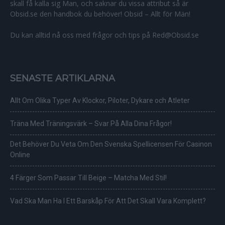
skall få kalla sig Man, och saknar du vissa attribut så är
Obsid.se den handbok du behöver! Obsid – Allt för Män!
Du kan alltid nå oss med frågor och tips på Red@Obsid.se
SENASTE ARTIKLARNA
Allt Om Olika Typer Av Klockor, Piloter, Dykare och Atleter
Träna Med Träningsvärk – Svar På Alla Dina Frågor!
Det Behöver Du Veta Om Den Svenska Spellicensen För Casinon
Online
4 Färger Som Passar Till Beige – Matcha Med Stil!
Vad Ska Man Ha I Ett Barskåp För Att Det Skall Vara Komplett?