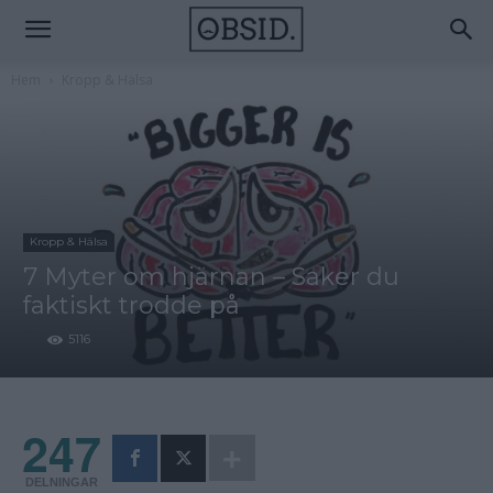
Hem
Kropp & Hälsa
Kropp & Hälsa
7 Myter om hjärnan – Saker du
faktiskt trodde på
5116
247
DELNINGAR