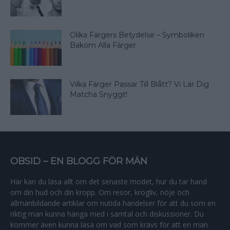
Olika Färgers Betydelse – Symboliken
Bakom Alla Färger
Vilka Färger Passar Till Blått? Vi Lär Dig
Matcha Snyggt!
OBSID – EN BLOGG FÖR MÄN
Här kan du läsa allt om det senaste modet, hur du tar hand
om din hud och din kropp. Om resor, krogliv, nöje och
allmänbildande artiklar om nutida händelser för att du som en
riktig man kunna hänga med i samtal och diskussioner. Du
kommer även kunna läsa om vad som krävs för att en man