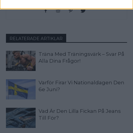
slänga in något klyschigt också.
RELATERADE ARTIKLAR
Träna Med Träningsvärk – Svar På
Alla Dina Frågor!
Varför Firar Vi Nationaldagen Den
6e Juni?
Vad Är Den Lilla Fickan På Jeans
Till För?