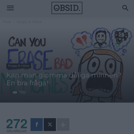
Hem
Kropp & Hälsa
Kropp & Hälsa
Kan man glömma dåliga minnen?
En bra fråga!
7592
272
DELNINGAR