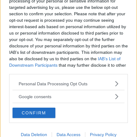
processing of your personal or sensitive information for
targeted advertising by us, please use the below opt-out
section to confirm your selection. Please note that after your
opt-out request is processed you may continue seeing
interest-based ads based on personal information utilized by
Föregående artikel
Nästa artikel
us or personal information disclosed to third parties prior to
Libratone Zipp – Bärbart,
Brainswarming – För att
your opt-out. You may separately opt-out of the further
snyggt och lätt att
Brainstorming inte funkar
disclosure of your personal information by third parties on the
använda!
IAB’s list of downstream participants. This information may
also be disclosed by us to third parties on the
IAB’s List of
Downstream Participants
that may further disclose it to other
third parties.
Please note that this website/app uses one or more Google
Personal Data Processing Opt Outs
services and may gather and store information including but
not limited to your visit or usage behaviour. You may click to
Google consents
grant or deny consent to Google and its third-party tags to
use your data for below specified purposes in below Google
Sebastian
CONFIRM
consent section.
Allt från personlig utveckling till sköna sneakers är intressant!
Kvalitetstid för mig är en kall, ljus, amerikansk öl i solen på en
uteservering, gärna "i goda vänners lag" om man nu skall
Data Deletion
Data Access
Privacy Policy