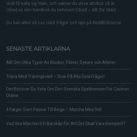
skall få kalla sig Man, och saknar du vissa attribut så är
Obsid.se den handbok du behöver! Obsid – Allt för Män!
Du kan alltid nå oss med frågor och tips på Red@Obsid.se
SENASTE ARTIKLARNA
Allt Om Olika Typer Av Klockor, Piloter, Dykare och Atleter
Träna Med Träningsvärk – Svar På Alla Dina Frågor!
Det Behöver Du Veta Om Den Svenska Spellicensen För Casinon
Online
4 Färger Som Passar Till Beige – Matcha Med Stil!
Vad Ska Man Ha I Ett Barskåp För Att Det Skall Vara Komplett?