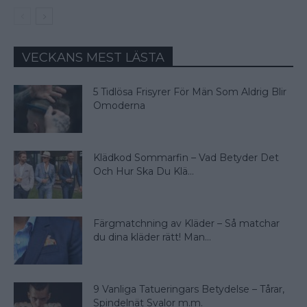
VECKANS MEST LÄSTA
5 Tidlösa Frisyrer För Män Som Aldrig Blir
Omoderna
Klädkod Sommarfin – Vad Betyder Det
Och Hur Ska Du Klä...
Färgmatchning av Kläder – Så matchar
du dina kläder rätt! Man...
9 Vanliga Tatueringars Betydelse – Tårar,
Spindelnät Svalor m.m.