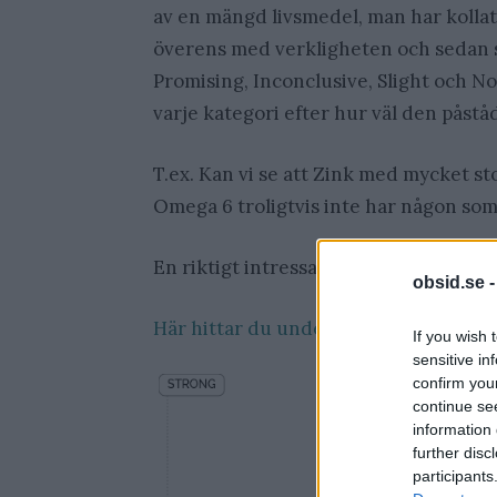
av en mängd livsmedel, man har kolla
överens med verkligheten och sedan so
Promising, Inconclusive, Slight och N
varje kategori efter hur väl den påst
T.ex. Kan vi se att Zink med mycket st
Omega 6 troligtvis inte har någon som 
En riktigt intressant infographic.
obsid.se 
Här hittar du undersökningen
.,
If you wish 
sensitive in
confirm you
continue se
information 
further disc
participants