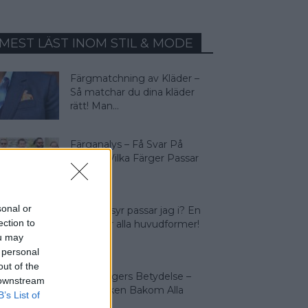
MEST LÄST INOM STIL & MODE
Färgmatchning av Kläder –
Så matchar du dina kläder
rätt! Man...
Färganalys – Få Svar På
Frågan: Vilka Färger Passar
Jag I?
sonal or
Vilken frisyr passar jag i? En
ection to
guide för alla huvudformer!
ou may
 personal
out of the
Olika Färgers Betydelse –
 downstream
Symboliken Bakom Alla
B’s List of
Färger