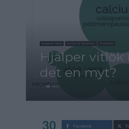
Kropp & Hälsa
Humor & Smarthet
Smarthet
Hjälper vitlök
det en myt?
4634
30
Facebook
Tw