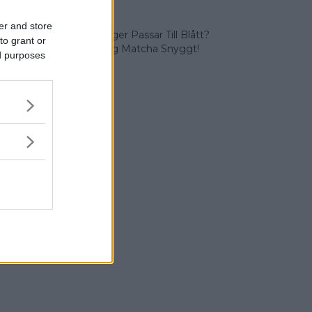
er and store
Vilka Färger Passar Till Blått?
to grant or
Vi Lär Dig Matcha Snyggt!
ed purposes