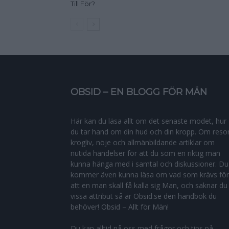
Till För?
OBSID – EN BLOGG FÖR MÄN
Här kan du läsa allt om det senaste modet, hur
du tar hand om din hud och din kropp. Om resor
krogliv, nöje och allmänbildande artiklar om
nutida händelser för att du som en riktig man
kunna hänga med i samtal och diskussioner. Du
kommer även kunna läsa om vad som krävs för
att en man skall få kalla sig Man, och saknar du
vissa attribut så är Obsid.se den handbok du
behöver! Obsid – Allt för Män!
Du kan alltid nå oss med frågor och tips på