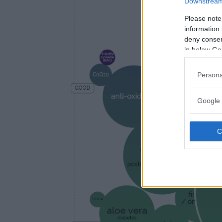
Downstream 
Please note
information 
deny consent
in below Go
Persona
Google 