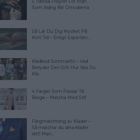
5 Tidlösa Frisyrer För Män
Som Aldrig Blir Omoderna
Så Lär Du Dig Mycket På
Kort Tid – Enligt Experten...
Klädkod Sommarfin – Vad
Betyder Det Och Hur Ska Du
Klä...
4 Färger Som Passar Till
Beige – Matcha Med Stil!
Färgmatchning av Kläder –
Så matchar du dina kläder
rätt! Man...