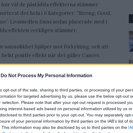
t hur väl de påstådda effekterna stämmer
rterat det hela i 6 kategorier: ”Strong, Good,
one”. Livsmedlen finns sedan placerade med i
ådda effekten verkligen stämmer.
or sannolikhet hjälper mot förkylning, och att
helst positiv effekt när det gäller Cancer.
-
Do Not Process My Personal Information
to opt-out of the sale, sharing to third parties, or processing of your per
formation for targeted advertising by us, please use the below opt-out s
r selection. Please note that after your opt-out request is processed y
eing interest-based ads based on personal information utilized by us or
disclosed to third parties prior to your opt-out. You may separately opt-
losure of your personal information by third parties on the IAB’s list of
. This information may also be disclosed by us to third parties on the
IA