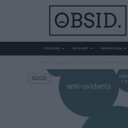
STIL & MODE
MAT & SPRIT
KROPP & HÄLSA
Hem
Kropp & Hälsa
Hjälper vitlök mot förkylning?