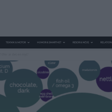
TEKNIK & MOTOR
HUMOR & SMARTHET
RESOR & NÖJE
RELATION
 Eller är det en myt?