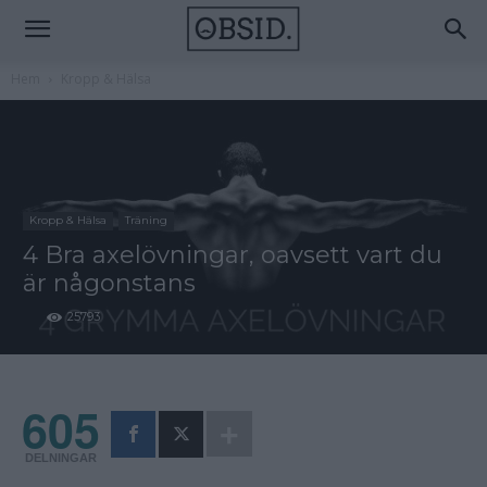
Hem
Kropp & Hälsa
Kropp & Hälsa
Träning
4 Bra axelövningar, oavsett vart du
är någonstans
25793
605
DELNINGAR