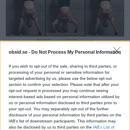
Bildkälla: crossfitbillings.com
obsid.se -
Do Not Process My Personal Information
Den här övningen är riktigt tung. Den fokuserar
på framsida axlar men nästan hela överkroppen
If you wish to opt-out of the sale, sharing to third parties, or
aktiveras under utförandet. Precis som det låter
processing of your personal or sensitive information for
targeted advertising by us, please use the below opt-out
står du på händerna, gärna mot en vägg, och böjer
section to confirm your selection. Please note that after your
sakta på armarna tills huvudet snuddar golvet för
opt-out request is processed you may continue seeing
att sedan pressa upp dig. Orkar du inte? Ingen
interest-based ads based on personal information utilized by
us or personal information disclosed to third parties prior to
fara. Börja med att bara sänka ner dig sakta,
your opt-out. You may separately opt-out of the further
avbryt när du nuddar marken och börja om.
disclosure of your personal information by third parties on the
IAB’s list of downstream participants. This information may
also be disclosed by us to third parties on the
IAB’s List of