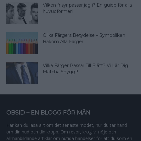
Vilken frisyr passar jag i? En guide för alla
huvudformer!
Olika Färgers Betydelse – Symboliken
Bakom Alla Färger
Vilka Färger Passar Till Blått? Vi Lär Dig
Matcha Snyggt!
OBSID – EN BLOGG FÖR MÄN
Här kan du läsa allt om det senaste modet, hur du tar hand
om din hud och din kropp. Om resor, krogliv, nöje och
allmänbildande artiklar om nutida händelser för att du som en