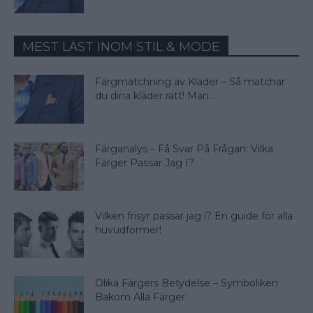
MEST LÄST INOM STIL & MODE
Färgmatchning av Kläder – Så matchar
du dina kläder rätt! Man...
Färganalys – Få Svar På Frågan: Vilka
Färger Passar Jag I?
Vilken frisyr passar jag i? En guide för alla
huvudformer!
Olika Färgers Betydelse – Symboliken
Bakom Alla Färger