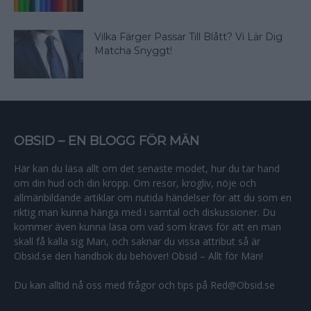
Vilka Färger Passar Till Blått? Vi Lär Dig
Matcha Snyggt!
OBSID – EN BLOGG FÖR MÄN
Här kan du läsa allt om det senaste modet, hur du tar hand
om din hud och din kropp. Om resor, krogliv, nöje och
allmänbildande artiklar om nutida händelser för att du som en
riktig man kunna hänga med i samtal och diskussioner. Du
kommer även kunna läsa om vad som krävs för att en man
skall få kalla sig Man, och saknar du vissa attribut så är
Obsid.se den handbok du behöver! Obsid – Allt för Män!
Du kan alltid nå oss med frågor och tips på Red@Obsid.se