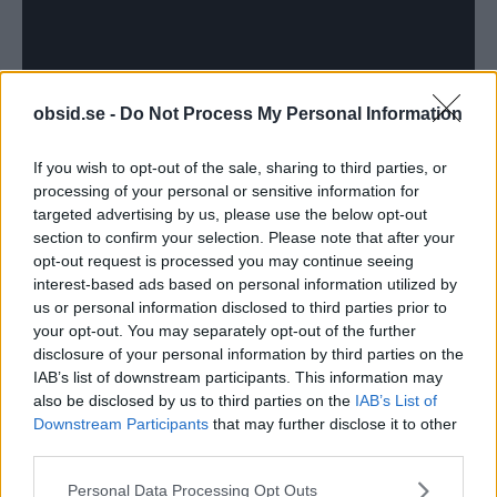
obsid.se -
Do Not Process My Personal Information
If you wish to opt-out of the sale, sharing to third parties, or
processing of your personal or sensitive information for
targeted advertising by us, please use the below opt-out
TAGGAR
Allmänbildning
Samtalsämnen
section to confirm your selection. Please note that after your
opt-out request is processed you may continue seeing
interest-based ads based on personal information utilized by
us or personal information disclosed to third parties prior to
your opt-out. You may separately opt-out of the further
disclosure of your personal information by third parties on the
IAB’s list of downstream participants. This information may
also be disclosed by us to third parties on the
IAB’s List of
Downstream Participants
that may further disclose it to other
third parties.
Föregående artikel
Nästa artikel
Klockor med tygarmband
Twitter vill att du skall
Please note that this website/app uses one or more Google
Personal Data Processing Opt Outs