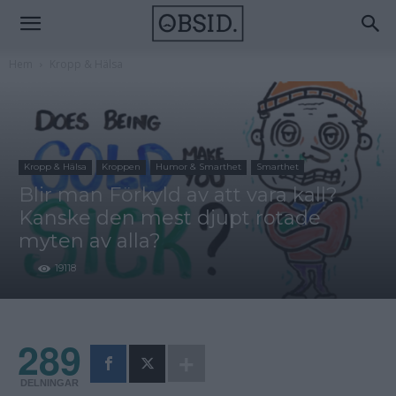
Hem
Kropp & Hälsa
Kropp & Hälsa
Kroppen
Humor & Smarthet
Smarthet
Blir man Förkyld av att vara kall?
Kanske den mest djupt rotade
myten av alla?
19118
289
DELNINGAR