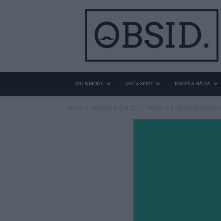
STIL & MODE
MAT & SPRIT
KROPP & HÄLSA
Hem
Aktuellt & Övrigt
Twitter vill att du skall s