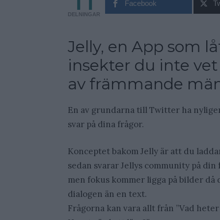
11
Facebook
Tw
DELNINGAR
Jelly, en App som lå
insekter du inte vet
av främmande män
En av grundarna till Twitter ha nyligen
svar på dina frågor.
Konceptet bakom Jelly är att du ladda
sedan svarar Jellys community på din f
men fokus kommer ligga på bilder då de
dialogen än en text.
Frågorna kan vara allt från ”Vad hete