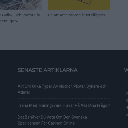
 Balls? Och Varför Får
6 Sätt Att Stärka Vår Intelligens
gentligen?
SENASTE ARTIKLARNA
W
Allt Om Olika Typer Av Klockor, Piloter, Dykare och
,
Atleter
Träna Med Träningsvärk – Svar På Alla Dina Frågor!
Det Behöver Du Veta Om Den Svenska
Spellicensen För Casinon Online