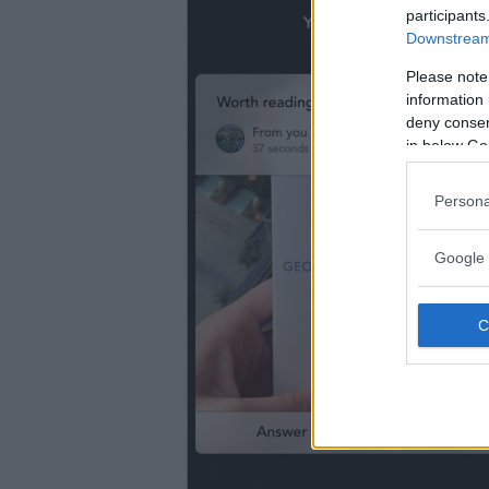
participants
Downstream 
Please note
information 
deny consent
in below Go
Persona
Google 