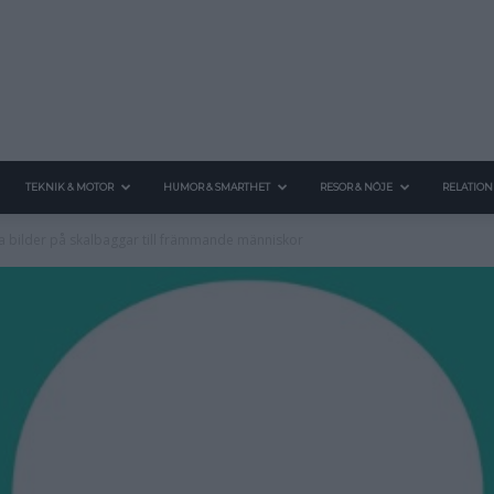
TEKNIK & MOTOR
HUMOR & SMARTHET
RESOR & NÖJE
RELATION
kicka bilder på skalbaggar till främmande människor