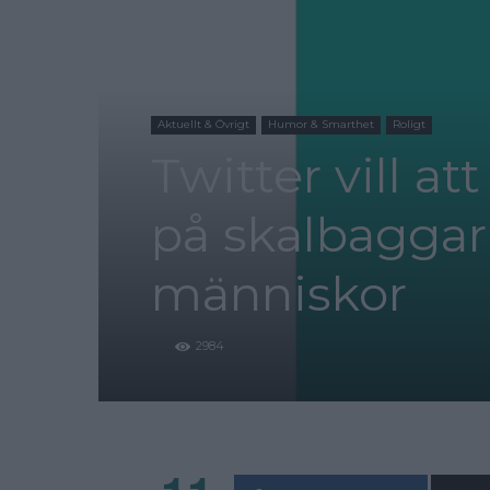
Aktuellt & Övrigt
Humor & Smarthet
Roligt
Twitter vill at
på skalbaggar
människor
2984