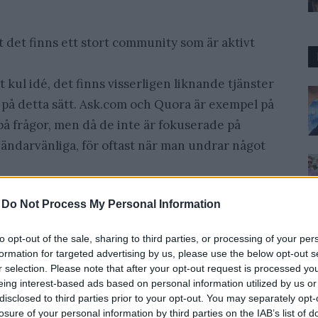
att det finns ett stort community som är aktivt
t kul idé, det finns visserligen liknande tjänster
på detta sätt. Ask.com och Quora är exempel på
a på frågor, men då de inte är fokuserade på
användarvänliga, för oftast när man undrar något
ör ibland när man hittar en insekt eller något
-
Do Not Process My Personal Information
r man skall få reda på vad det är för varelse,
to opt-out of the sale, sharing to third parties, or processing of your per
formation for targeted advertising by us, please use the below opt-out s
r selection. Please note that after your opt-out request is processed y
eing interest-based ads based on personal information utilized by us or
disclosed to third parties prior to your opt-out. You may separately opt-
losure of your personal information by third parties on the IAB’s list of