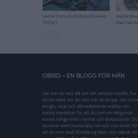
Vad Är Den Lilla Fickan På Jeans
Vad Är Blue
Till För?
Man Det E
OBSID – EN BLOGG FÖR MÄN
Här kan du läsa allt om det senaste modet, hur
du tar hand om din hud och din kropp. Om resor
krogliv, nöje och allmänbildande artiklar om
nutida händelser för att du som en riktig man
kunna hänga med i samtal och diskussioner. Du
kommer även kunna läsa om vad som krävs för
att en man skall få kalla sig Man, och saknar du