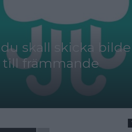
t du skall skicka bilde
 till främmande