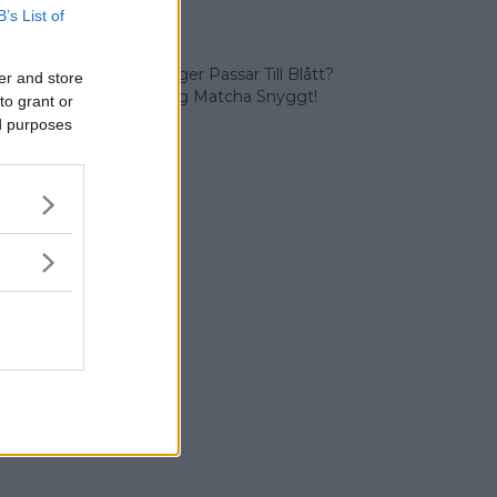
Färger
B’s List of
Vilka Färger Passar Till Blått?
er and store
Vi Lär Dig Matcha Snyggt!
to grant or
ed purposes