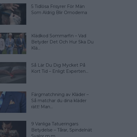
5 Tidlösa Frisyrer För Män
Som Aldrig Blir Omoderna
Klädkod Sommarfin – Vad
Betyder Det Och Hur Ska Du
Klä...
Så Lär Du Dig Mycket På
Kort Tid – Enligt Experten...
Färgmatchning av Kläder –
Så matchar du dina kläder
rätt! Man...
9 Vanliga Tatueringars
Betydelse – Tårar, Spindelnät
Svalor m.m.