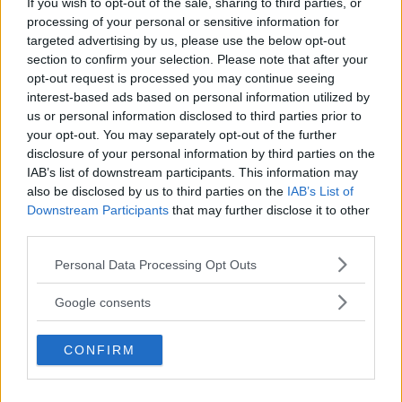
If you wish to opt-out of the sale, sharing to third parties, or
processing of your personal or sensitive information for
targeted advertising by us, please use the below opt-out
section to confirm your selection. Please note that after your
opt-out request is processed you may continue seeing
Föregående artikel
Nästa artikel
interest-based ads based on personal information utilized by
us or personal information disclosed to third parties prior to
Sommarens 5 Hetaste
Varför Rycker Man Till När
your opt-out. You may separately opt-out of the further
Plagg – Ett Par Måsten I
Man Somnar?
disclosure of your personal information by third parties on the
Garderoben
IAB’s list of downstream participants. This information may
also be disclosed by us to third parties on the
IAB’s List of
Downstream Participants
that may further disclose it to other
third parties.
Please note that this website/app uses one or more Google
Personal Data Processing Opt Outs
services and may gather and store information including but
not limited to your visit or usage behaviour. You may click to
Google consents
grant or deny consent to Google and its third-party tags to
use your data for below specified purposes in below Google
Jenny
CONFIRM
consent section.
Jag skriver mest om drinkar och resor, men gästspelar även lite
här och där med min kvinnliga vinkel på diverse manliga ämnen.
Utöver det så är ligger fokus på ett sorglöst och härligt liv!