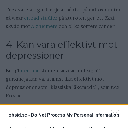
Tack vare att gurkmeja är så rikt på antioxidanter
så visar
en rad studier
på att roten ger ett ökat
skydd mot
Alzheimers
och olika sorters cancer.
4: Kan vara effektivt mot
depressioner
Enligt
den här
studien så visar det sig att
gurkmeja kan vara minst lika effektivt mot
depressioner som ”klassiska läkemedel”, som t.ex.
Prozac.
obsid.se -
Do Not Process My Personal Information