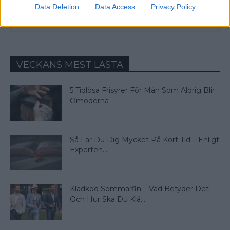
Data Deletion
Data Access
Privacy Policy
VECKANS MEST LÄSTA
5 Tidlösa Frisyrer För Män Som Aldrig Blir
Omoderna
Så Lär Du Dig Mycket På Kort Tid – Enligt
Experten...
Klädkod Sommarfin – Vad Betyder Det
Och Hur Ska Du Klä...