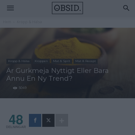
Hem
Kropp & Hälsa
Kropp & Hälsa
Kroppen
Mat & Sprit
Mat & Recept
Är Gurkmeja Nyttigt Eller Bara
Ännu En Ny Trend?
5049
48
DELNINGAR