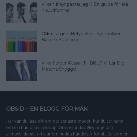
Vilken frisyr passar jag i? En guide för alla
huvudformer!
Olika Färgers Betydelse – Symboliken
Bakom Alla Färger
Vilka Färger Passar Till Blått? Vi Lär Dig
Matcha Snyggt!
OBSID – EN BLOGG FÖR MÄN
Här kan du läsa allt om det senaste modet, hur du tar hand
om din hud och din kropp. Om resor, krogliv, nöje och
allmänbildande artiklar om nutida händelser för att du som en