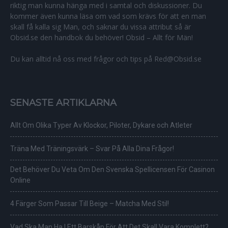
riktig man kunna hänga med i samtal och diskussioner. Du
kommer även kunna läsa om vad som krävs för att en man
skall få kalla sig Man, och saknar du vissa attribut så är
Obsid.se den handbok du behöver! Obsid – Allt för Män!
Du kan alltid nå oss med frågor och tips på Red@Obsid.se
SENASTE ARTIKLARNA
Allt Om Olika Typer Av Klockor, Piloter, Dykare och Atleter
Träna Med Träningsvärk – Svar På Alla Dina Frågor!
Det Behöver Du Veta Om Den Svenska Spellicensen För Casinon
Online
4 Färger Som Passar Till Beige – Matcha Med Stil!
Vad Ska Man Ha I Ett Barskåp För Att Det Skall Vara Komplett?