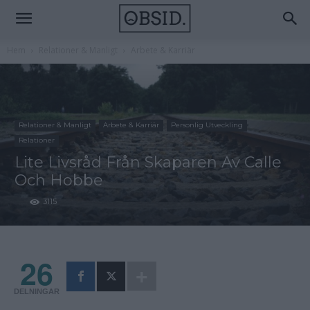
Hem
Relationer & Manligt
Arbete & Karriär
Relationer & Manligt
Arbete & Karriär
Personlig Utveckling
Relationer
Lite Livsråd Från Skaparen Av Calle
Och Hobbe
3115
26
DELNINGAR