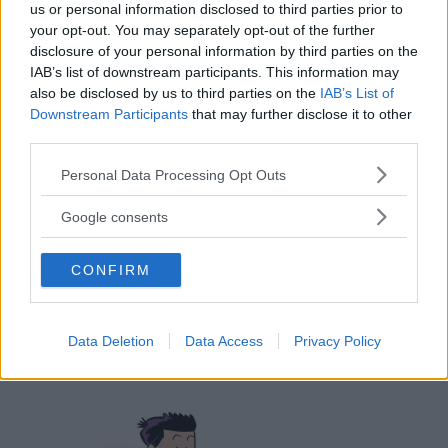
us or personal information disclosed to third parties prior to
your opt-out. You may separately opt-out of the further
disclosure of your personal information by third parties on the
IAB’s list of downstream participants. This information may
also be disclosed by us to third parties on the
IAB’s List of
Downstream Participants
that may further disclose it to other
third parties.
Please note that this website/app uses one or more Google
Personal Data Processing Opt Outs
services and may gather and store information including but
not limited to your visit or usage behaviour. You may click to
Google consents
grant or deny consent to Google and its third-party tags to
use your data for below specified purposes in below Google
CONFIRM
consent section.
Data Deletion
Data Access
Privacy Policy