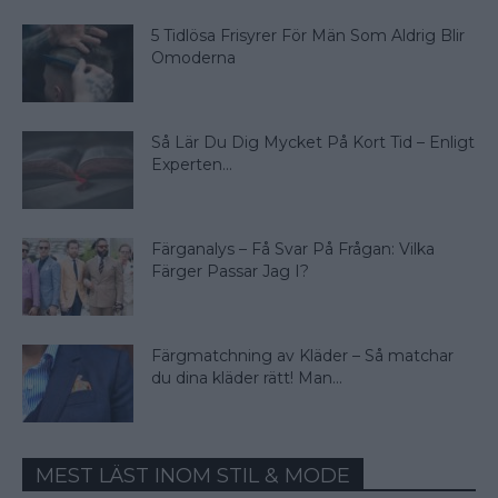
5 Tidlösa Frisyrer För Män Som Aldrig Blir
Omoderna
Så Lär Du Dig Mycket På Kort Tid – Enligt
Experten...
Färganalys – Få Svar På Frågan: Vilka
Färger Passar Jag I?
Färgmatchning av Kläder – Så matchar
du dina kläder rätt! Man...
MEST LÄST INOM STIL & MODE