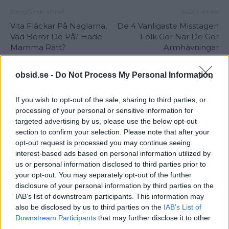
Föregående artikel
Nästa artikel
Vita Fläckar På Naglarna,
De 4 Vanligaste Misstagen
Vad Beror De På? Hade
Folk Gör När De Gör
Mamma Rätt?
Armhävningar
obsid.se -
Do Not Process My Personal Information
If you wish to opt-out of the sale, sharing to third parties, or
processing of your personal or sensitive information for
targeted advertising by us, please use the below opt-out
section to confirm your selection. Please note that after your
opt-out request is processed you may continue seeing
Sebastian
interest-based ads based on personal information utilized by
Allt från personlig utveckling till sköna sneakers är intressant!
us or personal information disclosed to third parties prior to
Kvalitetstid för mig är en kall, ljus, amerikansk öl i solen på en
your opt-out. You may separately opt-out of the further
uteservering, gärna "i goda vänners lag" om man nu skall
disclosure of your personal information by third parties on the
slänga in något klyschigt också.
IAB’s list of downstream participants. This information may
also be disclosed by us to third parties on the
IAB’s List of
Downstream Participants
that may further disclose it to other
third parties.