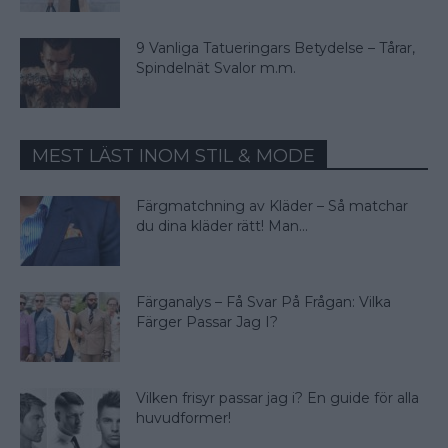
9 Vanliga Tatueringars Betydelse – Tårar,
Spindelnät Svalor m.m.
MEST LÄST INOM STIL & MODE
Färgmatchning av Kläder – Så matchar
du dina kläder rätt! Man...
Färganalys – Få Svar På Frågan: Vilka
Färger Passar Jag I?
Vilken frisyr passar jag i? En guide för alla
huvudformer!