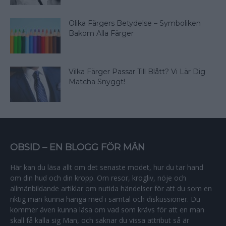
Olika Färgers Betydelse – Symboliken
Bakom Alla Färger
Vilka Färger Passar Till Blått? Vi Lär Dig
Matcha Snyggt!
OBSID – EN BLOGG FÖR MÄN
Här kan du läsa allt om det senaste modet, hur du tar hand
om din hud och din kropp. Om resor, krogliv, nöje och
allmänbildande artiklar om nutida händelser för att du som en
riktig man kunna hänga med i samtal och diskussioner. Du
kommer även kunna läsa om vad som krävs för att en man
skall få kalla sig Man, och saknar du vissa attribut så är