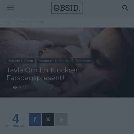
Hem
Aktuellt & Övrigt
Aktuellt & Övrigt
Relationer & Manligt
Relationer
Tävla Om En Klockren
Farsdagspresent!
2623
4
DELNINGAR