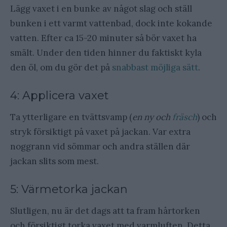
Lägg vaxet i en bunke av något slag och ställ
bunken i ett varmt vattenbad, dock inte kokande
vatten. Efter ca 15-20 minuter så bör vaxet ha
smält. Under den tiden hinner du faktiskt kyla
den öl, om du gör det på
snabbast möjliga sätt
.
4: Applicera vaxet
Ta ytterligare en tvättsvamp (
en ny och
fräsch
) och
stryk försiktigt på vaxet på jackan. Var extra
noggrann vid sömmar och andra ställen där
jackan slits som mest.
5: Värmetorka jackan
Slutligen, nu är det dags att ta fram hårtorken
och försiktigt torka vaxet med varmluften. Detta