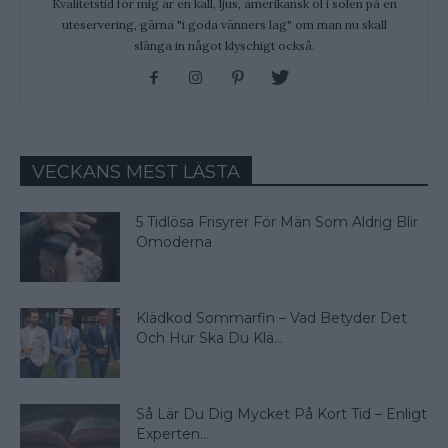
Kvalitetstid för mig är en kall, ljus, amerikansk öl i solen på en
uteservering, gärna "i goda vänners lag" om man nu skall
slänga in något klyschigt också.
VECKANS MEST LÄSTA
5 Tidlösa Frisyrer För Män Som Aldrig Blir
Omoderna
Klädkod Sommarfin – Vad Betyder Det
Och Hur Ska Du Klä...
Så Lär Du Dig Mycket På Kort Tid – Enligt
Experten...