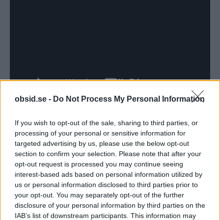
obsid.se -
Do Not Process My Personal Information
Där har du det, svårare än så är det inte. Har du
If you wish to opt-out of the sale, sharing to third parties, or
processing of your personal or sensitive information for
provat vaxa om din jacka? Gick det bra? Lägg
targeted advertising by us, please use the below opt-out
gärna upp en bild på
Instagram
och använd
section to confirm your selection. Please note that after your
opt-out request is processed you may continue seeing
hashtagen #obsid och tagga oss, det är ju alltid
interest-based ads based on personal information utilized by
kul att se att vi lyckats guida någon. Du hittar oss
us or personal information disclosed to third parties prior to
på
Instagram
genom att klicka på länken
your opt-out. You may separately opt-out of the further
disclosure of your personal information by third parties on the
nedanför.
IAB’s list of downstream participants. This information may