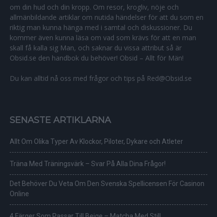
om din hud och din kropp. Om resor, krogliv, nöje och
allmänbildande artiklar om nutida händelser för att du som en
riktig man kunna hänga med i samtal och diskussioner. Du
kommer även kunna läsa om vad som krävs för att en man
skall få kalla sig Man, och saknar du vissa attribut så är
Obsid.se den handbok du behöver! Obsid – Allt för Män!
Du kan alltid nå oss med frågor och tips på Red@Obsid.se
SENASTE ARTIKLARNA
Allt Om Olika Typer Av Klockor, Piloter, Dykare och Atleter
Träna Med Träningsvärk – Svar På Alla Dina Frågor!
Det Behöver Du Veta Om Den Svenska Spellicensen För Casinon
Online
4 Färger Som Passar Till Beige – Matcha Med Stil!