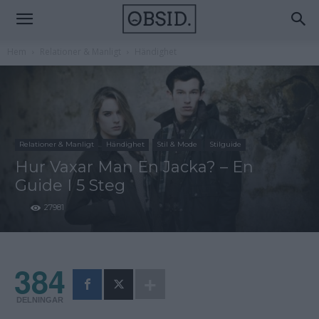
Hem
Relationer & Manligt
Händighet
Relationer & Manligt
Händighet
Stil & Mode
Stilguide
Hur Vaxar Man En Jacka? – En
Guide I 5 Steg
27981
384
DELNINGAR