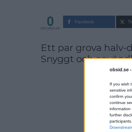
0
Facebook
Tw
DELNINGAR
Ett par grova halv-
Snyggt och användb
obsid.se 
If you wish 
sensitive in
confirm you
continue se
information 
further disc
participants
Downstream 