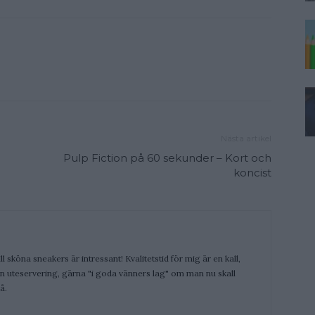
Nästa artikel
Pulp Fiction på 60 sekunder – Kort och
koncist
ill sköna sneakers är intressant! Kvalitetstid för mig är en kall,
 en uteservering, gärna "i goda vänners lag" om man nu skall
å.