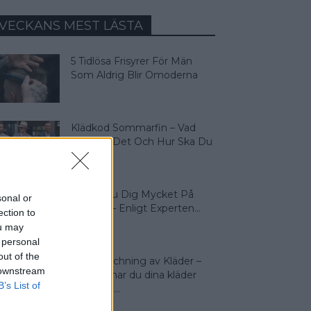
VECKANS MEST LÄSTA
5 Tidlösa Frisyrer För Män
Som Aldrig Blir Omoderna
Klädkod Sommarfin – Vad
Betyder Det Och Hur Ska Du
Klä...
Så Lär Du Dig Mycket På
sonal or
Kort Tid – Enligt Experten...
ection to
ou may
 personal
out of the
Färgmatchning av Kläder –
 downstream
Så matchar du dina kläder
B’s List of
rätt! Man...