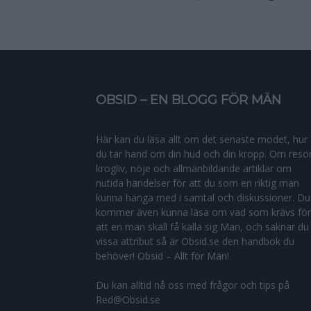
OBSID – EN BLOGG FÖR MÄN
Här kan du läsa allt om det senaste modet, hur
du tar hand om din hud och din kropp. Om resor
krogliv, nöje och allmänbildande artiklar om
nutida händelser för att du som en riktig man
kunna hänga med i samtal och diskussioner. Du
kommer även kunna läsa om vad som krävs för
att en man skall få kalla sig Man, och saknar du
vissa attribut så är Obsid.se den handbok du
behöver! Obsid – Allt för Män!
Du kan alltid nå oss med frågor och tips på
Red@Obsid.se