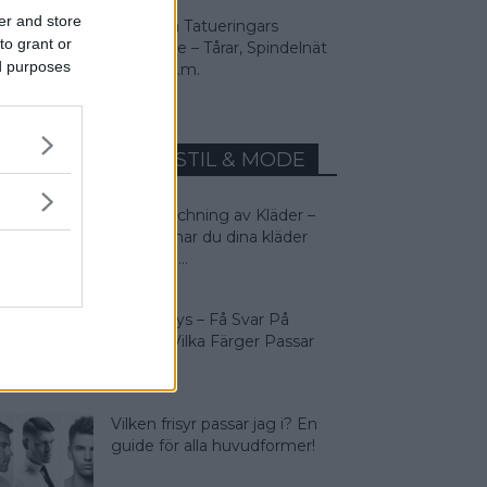
er and store
9 Vanliga Tatueringars
to grant or
Betydelse – Tårar, Spindelnät
ed purposes
Svalor m.m.
MEST LÄST INOM STIL & MODE
Färgmatchning av Kläder –
Så matchar du dina kläder
rätt! Man...
Färganalys – Få Svar På
Frågan: Vilka Färger Passar
Jag I?
Vilken frisyr passar jag i? En
guide för alla huvudformer!