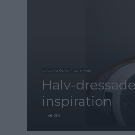
Aktuellt & Övrigt
Stil & Mode
Halv-dressade
inspiration
3912