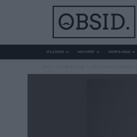
STIL & MODE
MAT & SPRIT
KROPP & HÄLSA
Hem
Aktuellt & Övrigt
Halv-dressade Sneakers – 