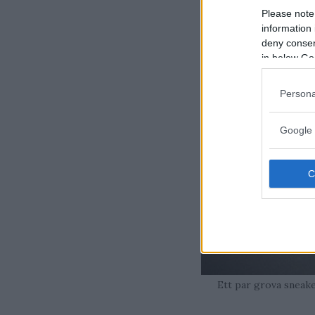
Please note
information 
deny consent
in below Go
Persona
Google 
Ett par grova sneake