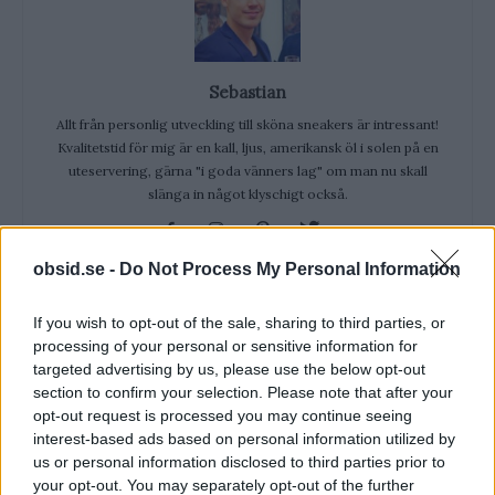
Sebastian
Allt från personlig utveckling till sköna sneakers är intressant!
Kvalitetstid för mig är en kall, ljus, amerikansk öl i solen på en
uteservering, gärna "i goda vänners lag" om man nu skall
slänga in något klyschigt också.
obsid.se -
Do Not Process My Personal Information
If you wish to opt-out of the sale, sharing to third parties, or
RELATERADE ARTIKLAR
processing of your personal or sensitive information for
targeted advertising by us, please use the below opt-out
Slips Till Button Down-Skjorta,
section to confirm your selection. Please note that after your
Funkar Det? Är Det Snyggt?
opt-out request is processed you may continue seeing
interest-based ads based on personal information utilized by
us or personal information disclosed to third parties prior to
your opt-out. You may separately opt-out of the further