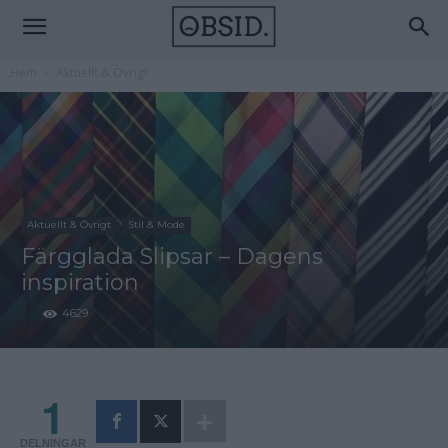
Hem
Aktuellt & Övrigt
Aktuellt & Övrigt
Stil & Mode
Färgglada Slipsar – Dagens
inspiration
4629
1
DELNINGAR