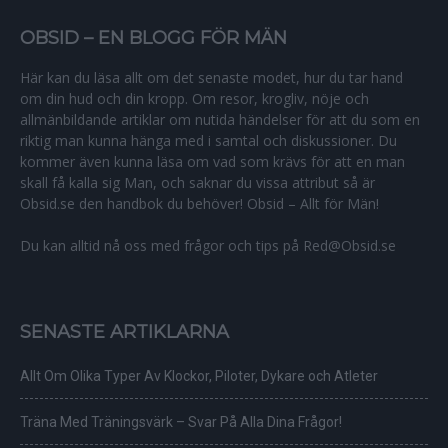
OBSID – EN BLOGG FÖR MÄN
Här kan du läsa allt om det senaste modet, hur du tar hand
om din hud och din kropp. Om resor, krogliv, nöje och
allmänbildande artiklar om nutida händelser för att du som en
riktig man kunna hänga med i samtal och diskussioner. Du
kommer även kunna läsa om vad som krävs för att en man
skall få kalla sig Man, och saknar du vissa attribut så är
Obsid.se den handbok du behöver! Obsid – Allt för Män!
Du kan alltid nå oss med frågor och tips på Red@Obsid.se
SENASTE ARTIKLARNA
Allt Om Olika Typer Av Klockor, Piloter, Dykare och Atleter
Träna Med Träningsvärk – Svar På Alla Dina Frågor!