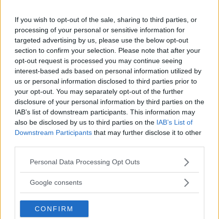
If you wish to opt-out of the sale, sharing to third parties, or
processing of your personal or sensitive information for
targeted advertising by us, please use the below opt-out
section to confirm your selection. Please note that after your
opt-out request is processed you may continue seeing
interest-based ads based on personal information utilized by
us or personal information disclosed to third parties prior to
your opt-out. You may separately opt-out of the further
Föregående artikel
Nästa artikel
disclosure of your personal information by third parties on the
IAB’s list of downstream participants. This information may
Crossfit Fails – Här har vi
10 Fantastiska ”Man
also be disclosed by us to third parties on the
IAB’s List of
ett par riktiga idioter
Babies” – Du anar inte hur
Downstream Participants
that may further disclose it to other
roligt det här är
third parties.
Please note that this website/app uses one or more Google
Personal Data Processing Opt Outs
services and may gather and store information including but
not limited to your visit or usage behaviour. You may click to
Google consents
grant or deny consent to Google and its third-party tags to
use your data for below specified purposes in below Google
CONFIRM
consent section.