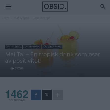
Hem
Mat & Sprit
Drinkrecept
Mat & Sprit
Drinkrecept
Öl, Vin & Sprit
Mai Tai – En tropisk drink som osar
av positivitet!
29748
1462
DELNINGAR