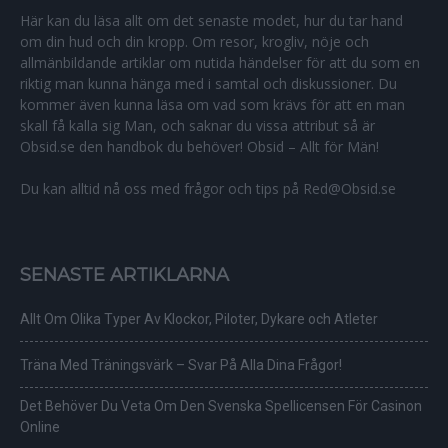
Här kan du läsa allt om det senaste modet, hur du tar hand
om din hud och din kropp. Om resor, krogliv, nöje och
allmänbildande artiklar om nutida händelser för att du som en
riktig man kunna hänga med i samtal och diskussioner. Du
kommer även kunna läsa om vad som krävs för att en man
skall få kalla sig Man, och saknar du vissa attribut så är
Obsid.se den handbok du behöver! Obsid – Allt för Män!
Du kan alltid nå oss med frågor och tips på Red@Obsid.se
SENASTE ARTIKLARNA
Allt Om Olika Typer Av Klockor, Piloter, Dykare och Atleter
Träna Med Träningsvärk – Svar På Alla Dina Frågor!
Det Behöver Du Veta Om Den Svenska Spellicensen För Casinon
Online