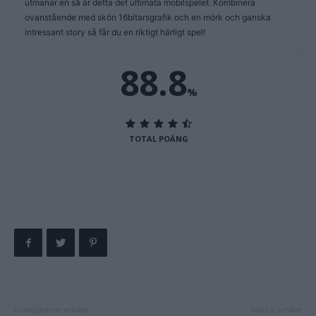
utmanar en så är detta det ultimata mobilspelet. Kombinera
ovanstående med skön 16bitarsgrafik och en mörk och ganska
intressant story så får du en riktigt härligt spel!
88.8
%
TOTAL POÄNG
Föregående artikel
Nästa artikel