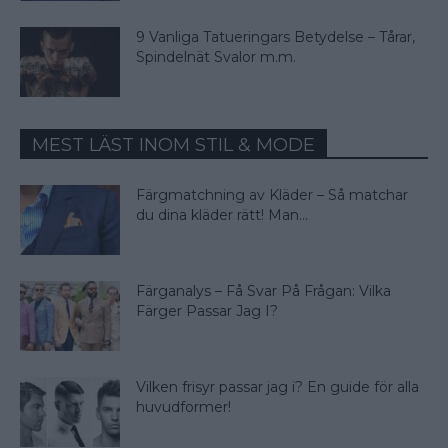
9 Vanliga Tatueringars Betydelse – Tårar,
Spindelnät Svalor m.m.
MEST LÄST INOM STIL & MODE
Färgmatchning av Kläder – Så matchar
du dina kläder rätt! Man...
Färganalys – Få Svar På Frågan: Vilka
Färger Passar Jag I?
Vilken frisyr passar jag i? En guide för alla
huvudformer!