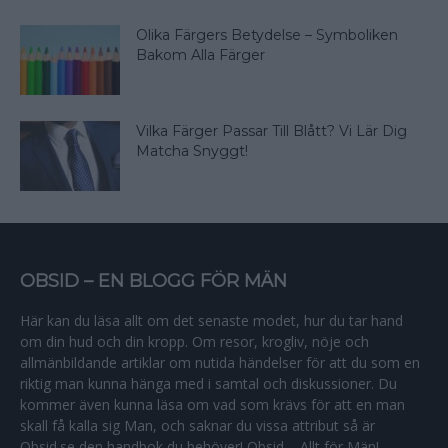
Olika Färgers Betydelse – Symboliken
Bakom Alla Färger
Vilka Färger Passar Till Blått? Vi Lär Dig
Matcha Snyggt!
OBSID – EN BLOGG FÖR MÄN
Här kan du läsa allt om det senaste modet, hur du tar hand
om din hud och din kropp. Om resor, krogliv, nöje och
allmänbildande artiklar om nutida händelser för att du som en
riktig man kunna hänga med i samtal och diskussioner. Du
kommer även kunna läsa om vad som krävs för att en man
skall få kalla sig Man, och saknar du vissa attribut så är
Obsid.se den handbok du behöver! Obsid – Allt för Män!