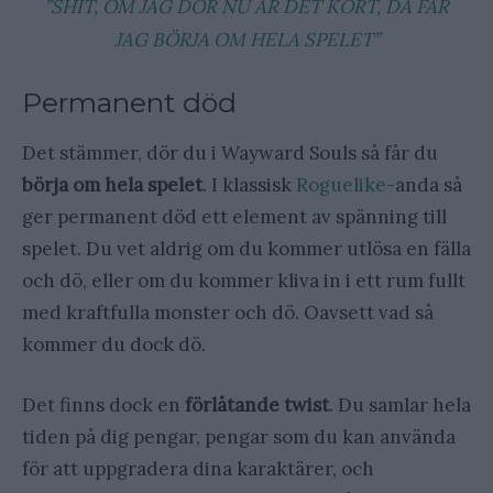
”SHIT, OM JAG DÖR NU ÄR DET KÖRT, DÅ FÅR
JAG BÖRJA OM HELA SPELET”
Permanent död
Det stämmer, dör du i Wayward Souls så får du
börja om hela spelet
. I klassisk
Roguelike
-anda så
ger permanent död ett element av spänning till
spelet. Du vet aldrig om du kommer utlösa en fälla
och dö, eller om du kommer kliva in i ett rum fullt
med kraftfulla monster och dö. Oavsett vad så
kommer du dock dö.
Det finns dock en
förlåtande twist
. Du samlar hela
tiden på dig pengar, pengar som du kan använda
för att uppgradera dina karaktärer, och