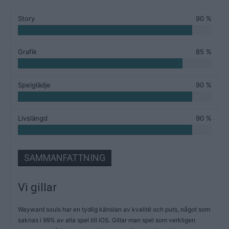
Story
90 %
Grafik
85 %
Spelglädje
90 %
Livslängd
90 %
SAMMANFATTNING
Vi gillar
Wayward souls har en tydlig känslan av kvalité och puts, något som
saknas i 99% av alla spel till iOS. Gillar man spel som verkligen