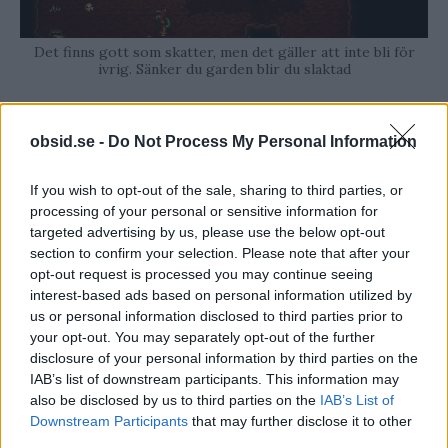
Det finns gott som skatter, men det gäller att inte bli för
ivrig. Sänker du garden blir du slaktad
En hyllning till Souls-
obsid.se -
Do Not Process My Personal Information
serien?
If you wish to opt-out of the sale, sharing to third parties, or
processing of your personal or sensitive information for
Mycket av det som gör Wayward Souls så bra
targeted advertising by us, please use the below opt-out
känns igen från From Softwares Dark Souls.
section to confirm your selection. Please note that after your
Känslan av att utforska, svårigheten, och
opt-out request is processed you may continue seeing
interest-based ads based on personal information utilized by
framförallt, det faktum att även fast det är svårt
us or personal information disclosed to third parties prior to
så känns det aldrig frustrerande. Varje gång
your opt-out. You may separately opt-out of the further
disclosure of your personal information by third parties on the
du dör så vet du att det är för att du har varit
IAB’s list of downstream participants. This information may
klantig.
also be disclosed by us to third parties on the
IAB’s List of
Precis som From Software har Rocketcat
Downstream Participants
that may further disclose it to other
third parties.