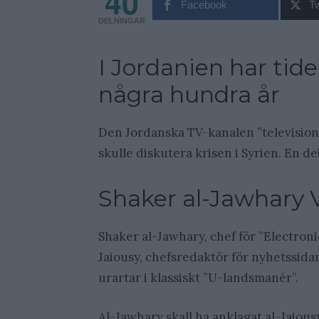
40
Facebook
Tw
DELNINGAR
I Jordanien har tiden
några hundra år
Den Jordanska TV-kanalen ”television
skulle diskutera krisen i Syrien. En d
Shaker al-Jawhary V
Shaker al-Jawhary, chef för ”Electroni
Jaiousy, chefsredaktör för nyhetssida
urartar i klassiskt ”U-landsmanér”.
Al-Jawhary skall ha anklagat al-Jaiousy