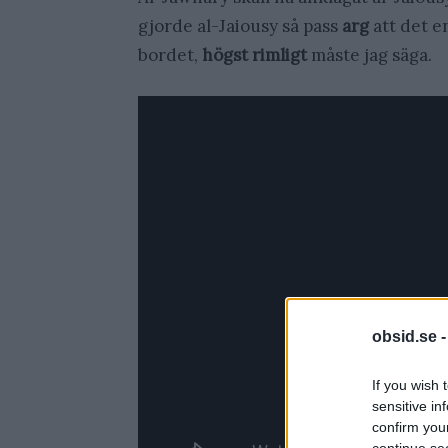
gjorde al-Jaiousy så pass
arg
att det e
bordet,
högst rimligt
måste jag säga.
obsid.se 
If you wish 
sensitive in
confirm you
continue se