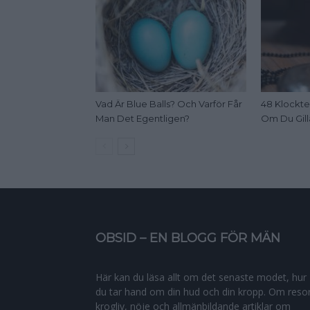
Vad Är Blue Balls? Och Varför Får
48 Klockte
Man Det Egentligen?
Om Du Gill
OBSID – EN BLOGG FÖR MÄN
Här kan du läsa allt om det senaste modet, hur
du tar hand om din hud och din kropp. Om resor
krogliv, nöje och allmänbildande artiklar om