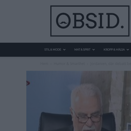
STIL & MODE
MAT & SPRIT
KROPP & HÄLSA
Hem
Humor & Smarthet
Jordanien, där debatt be