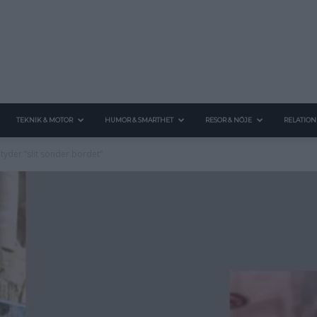
TEKNIK & MOTOR
HUMOR & SMARTHET
RESOR & NÖJE
RELATION
tyder ”slit sönder bordet”