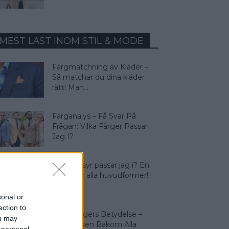
MEST LÄST INOM STIL & MODE
Färgmatchning av Kläder –
Så matchar du dina kläder
rätt! Man...
Färganalys – Få Svar På
Frågan: Vilka Färger Passar
Jag I?
Vilken frisyr passar jag i? En
guide för alla huvudformer!
sonal or
ection to
Olika Färgers Betydelse –
ou may
Symboliken Bakom Alla
 personal