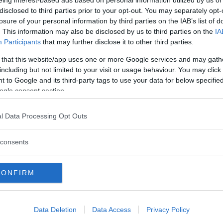
disclosed to third parties prior to your opt-out. You may separately opt-
losure of your personal information by third parties on the IAB’s list of
. This information may also be disclosed by us to third parties on the
IA
Participants
that may further disclose it to other third parties.
len
 that this website/app uses one or more Google services and may gath
including but not limited to your visit or usage behaviour. You may click 
h man lider verkligen med landets befolkning.
 to Google and its third-party tags to use your data for below specifi
 med tanke på vad man har att jobba med. Här är
ogle consent section.
er av Jordaniens debattklimat och vad man kan
l Data Processing Opt Outs
 medborgare.
consents
CONFIRM
Data Deletion
Data Access
Privacy Policy