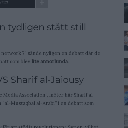
itter
 tydligen stått still
 network 7” sände nyligen en debatt där de
ebatt som blev
lite annorlunda
.
S Sharif al-Jaiousy
c Media Association”, möter här Sharif al-
n ”al-Mustaqbal al-Arabi” i en debatt som
 för att stödja revolutionen i Syrien, vilket