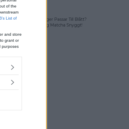
Färger
out of the
 downstream
B’s List of
Vilka Färger Passar Till Blått?
Vi Lär Dig Matcha Snyggt!
er and store
to grant or
ed purposes