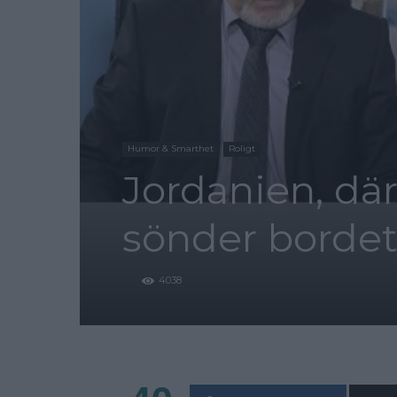
Humor & Smarthet
Roligt
Jordanien, där
sönder bordet
4038