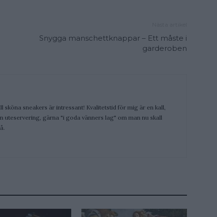
Nästa artikel
Snygga manschettknappar – Ett måste i
garderoben
ill sköna sneakers är intressant! Kvalitetstid för mig är en kall,
 en uteservering, gärna "i goda vänners lag" om man nu skall
å.