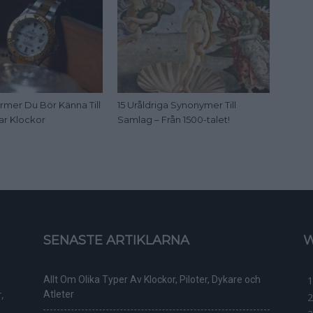
rmer Du Bör Känna Till
15 Uråldriga Synonymer Till
ar Klockor
Samlag – Från 1500-talet!
SENASTE ARTIKLARNA
W
Allt Om Olika Typer Av Klockor, Piloter, Dykare och
,
Atleter