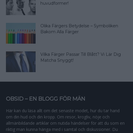
huvudformer!
Olika Färgers Betydelse – Symboliken
Bakom Alla Färger
Vilka Färger Passar Till Blått? Vi Lär Dig
Matcha Snyggt!
OBSID – EN BLOGG FÖR MÄN
Här kan du läsa allt om det senaste modet, hur du tar hand
om din hud och din kropp. Om resor, krogliv, nöje och
allmänbildande artiklar om nutida händelser för att du som en
riktig man kunna hänga med i samtal och diskussioner. Du