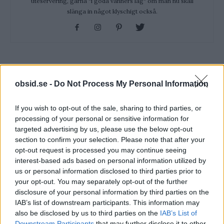
uteservering, gärna "i goda vänners lag" om man nu skall
slänga in något klyschigt också.
RELATERADE ARTIKLAR
obsid.se -
Do Not Process My Personal Information
Vad Är Den Lilla Fickan På Jeans
If you wish to opt-out of the sale, sharing to third parties, or
Till För?
processing of your personal or sensitive information for
targeted advertising by us, please use the below opt-out
section to confirm your selection. Please note that after your
Vad Är Blue Balls? Och Varför Får
opt-out request is processed you may continue seeing
Man Det Egentligen?
interest-based ads based on personal information utilized by
us or personal information disclosed to third parties prior to
your opt-out. You may separately opt-out of the further
disclosure of your personal information by third parties on the
6 Sätt Att Stärka Vår Intelligens
IAB’s list of downstream participants. This information may
also be disclosed by us to third parties on the
IAB’s List of
Downstream Participants
that may further disclose it to other