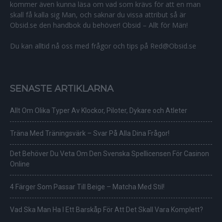
kommer även kunna läsa om vad som krävs för att en man
skall få kalla sig Man, och saknar du vissa attribut så är
Obsid.se den handbok du behöver! Obsid – Allt för Män!
Du kan alltid nå oss med frågor och tips på Red@Obsid.se
SENASTE ARTIKLARNA
Allt Om Olika Typer Av Klockor, Piloter, Dykare och Atleter
Träna Med Träningsvärk – Svar På Alla Dina Frågor!
Det Behöver Du Veta Om Den Svenska Spellicensen För Casinon
Online
4 Färger Som Passar Till Beige – Matcha Med Stil!
Vad Ska Man Ha I Ett Barskåp För Att Det Skall Vara Komplett?