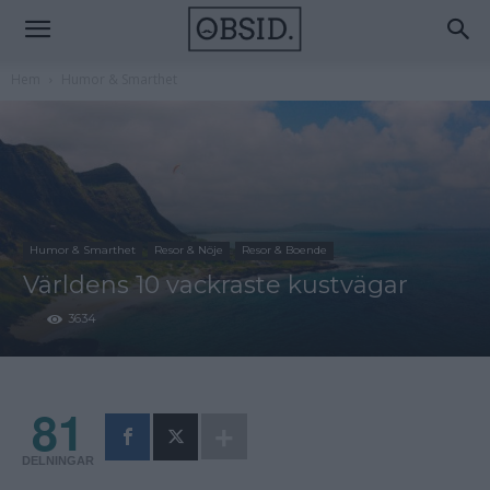
Hem
Humor & Smarthet
Humor & Smarthet
Resor & Nöje
Resor & Boende
Världens 10 vackraste kustvägar
3634
81
DELNINGAR