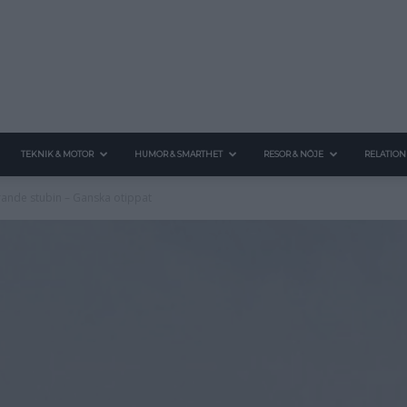
TEKNIK & MOTOR
HUMOR & SMARTHET
RESOR & NÖJE
RELATION
ande stubin – Ganska otippat