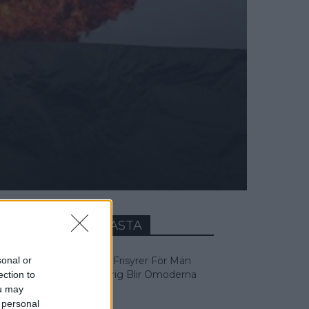
VECKANS MEST LÄSTA
sonal or
5 Tidlösa Frisyrer För Män
Som Aldrig Blir Omoderna
ection to
ou may
 personal