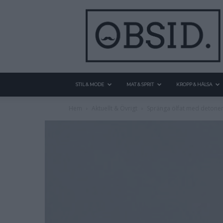
STIL & MODE
MAT & SPRIT
KROPP & HÄLSA
Hem
Aktuellt & Övrigt
Spränga ölfat med detoner