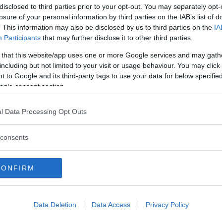
minst sagt
disclosed to third parties prior to your opt-out. You may separately opt-
losure of your personal information by third parties on the IAB’s list of
 sitt senaste avsnitt. De drar detonerande
. This information may also be disclosed by us to third parties on the
IA
Participants
that may further disclose it to other third parties.
intråd, ca 7km/s) mellan två ölfat och filmar
 that this website/app uses one or more Google services and may gath
 det mest produktiva jag sett, men det är en skön
including but not limited to your visit or usage behaviour. You may click 
 to Google and its third-party tags to use your data for below specifi
ogle consent section.
ma direkt till explosionerna.
l Data Processing Opt Outs
consents
CONFIRM
Data Deletion
Data Access
Privacy Policy