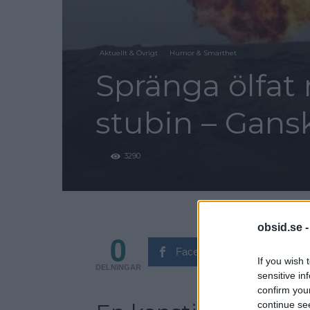
Aktuellt & Övrigt
Humor & Smarthet
Spränga ölfa
stubin – Gans
3290
obsid.se 
0
Facebook
Tw
If you wish 
DELNINGAR
sensitive in
confirm you
continue se