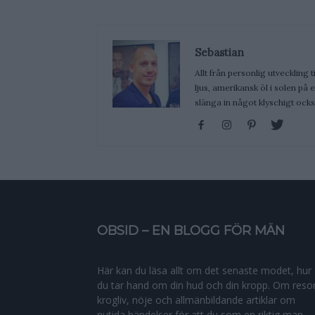
Sebastian
Allt från personlig utveckling t
ljus, amerikansk öl i solen på
slänga in något klyschigt ocks
OBSID – EN BLOGG FÖR MÄN
Här kan du läsa allt om det senaste modet, hur
du tar hand om din hud och din kropp. Om resor
krogliv, nöje och allmänbildande artiklar om
nutida händelser för att du som en riktig man