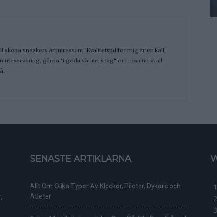
ill sköna sneakers är intressant! Kvalitetstid för mig är en kall,
 en uteservering, gärna "i goda vänners lag" om man nu skall
å.
SENASTE ARTIKLARNA
W
Allt Om Olika Typer Av Klockor, Piloter, Dykare och
,
Atleter