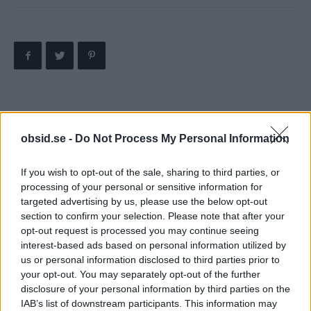
Föregående artikel
Nästa artikel
obsid.se -
Do Not Process My Personal Information
Resume Designer gör det
Vilket av de stora film-
enkelt att skriva ett snyggt
franchisen har genererat
CV
mest pengar?
If you wish to opt-out of the sale, sharing to third parties, or
processing of your personal or sensitive information for
targeted advertising by us, please use the below opt-out
section to confirm your selection. Please note that after your
opt-out request is processed you may continue seeing
interest-based ads based on personal information utilized by
us or personal information disclosed to third parties prior to
your opt-out. You may separately opt-out of the further
disclosure of your personal information by third parties on the
IAB’s list of downstream participants. This information may
Sebastian