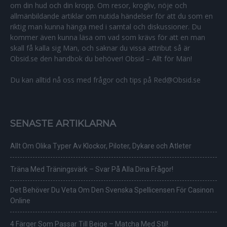
om din hud och din kropp. Om resor, krogliv, nöje och
allmänbildande artiklar om nutida händelser för att du som en
riktig man kunna hänga med i samtal och diskussioner. Du
kommer även kunna läsa om vad som krävs för att en man
skall få kalla sig Man, och saknar du vissa attribut så är
Obsid.se den handbok du behöver! Obsid – Allt för Män!
Du kan alltid nå oss med frågor och tips på Red@Obsid.se
SENASTE ARTIKLARNA
Allt Om Olika Typer Av Klockor, Piloter, Dykare och Atleter
Träna Med Träningsvärk – Svar På Alla Dina Frågor!
Det Behöver Du Veta Om Den Svenska Spellicensen För Casinon
Online
4 Färger Som Passar Till Beige – Matcha Med Stil!