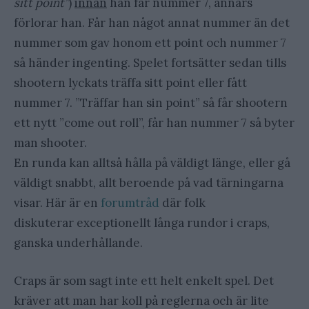
sitt point”
)
innan
han får nummer 7, annars
förlorar han. Får han något annat nummer än det
nummer som gav honom ett point och nummer 7
så händer ingenting. Spelet fortsätter sedan tills
shootern lyckats träffa sitt point eller fått
nummer 7. ”Träffar han sin point” så får shootern
ett nytt ”come out roll”, får han nummer 7 så byter
man shooter.
En runda kan alltså hålla på väldigt länge, eller gå
väldigt snabbt, allt beroende på vad tärningarna
visar. Här är en
forumtråd
där folk
diskuterar exceptionellt långa rundor i craps,
ganska underhållande.
Craps är som sagt inte ett helt enkelt spel. Det
kräver att man har koll på reglerna och är lite