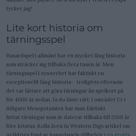
tycker jag!
Lite kort historia om
tärningsspel
Hasardspel i allmänt har en mycket lång historia
som sträcker sig tillbaka flera tusen år. Men
tärningsspel i synnerhet har faktiskt en
exceptionellt lång historia – troligtvis eftersom
det var lättare att göra tärningar än spelkort på
för 4000 år sedan. Ja du läste rätt, i området Ur i
tidigare Mesopotamien har man faktiskt
hittat tärningar som är daterar tillbaka till 2500 år
före kristus. Kolla även in Western Digs artikel om
uråldriga fynd av hasardspels-tillbehör
i en grotta