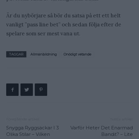
Är du nybörjare så bör du satsa på ett ett helt
vanligt ”pass line bet” och sedan följa efter de
spelare som ser mest vana ut.
TAGGAR
Allmänbildning
Onödigt vetande
Föregående artikel
Nästa artikel
Snygga Ryggsäckar I 3
Varför Heter Det Enarmad
Olika Stilar – Vilken
Bandit? – Lite