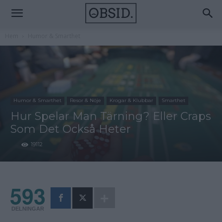
Hem
Humor & Smarthet
Humor & Smarthet
Resor & Nöje
Krogar & Klubbar
Smarthet
Hur Spelar Man Tärning? Eller Craps
Som Det Också Heter
19112
593
DELNINGAR