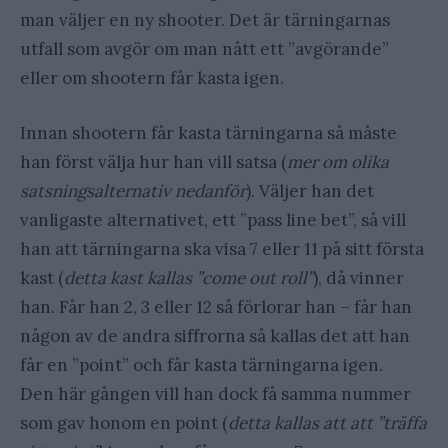
man väljer en ny shooter. Det är tärningarnas
utfall som avgör om man nått ett ”avgörande”
eller om shootern får kasta igen.
Innan shootern får kasta tärningarna så måste
han först välja hur han vill satsa (
mer om olika
satsningsalternativ nedanför
). Väljer han det
vanligaste alternativet, ett ”pass line bet”, så vill
han att tärningarna ska visa 7 eller 11 på sitt första
kast (
detta kast kallas ”come out roll”
), då vinner
han. Får han 2, 3 eller 12 så förlorar han – får han
någon av de andra siffrorna så kallas det att han
får en ”point” och får kasta tärningarna igen.
Den här gången vill han dock få samma nummer
som gav honom en point (
detta kallas att att ”träffa