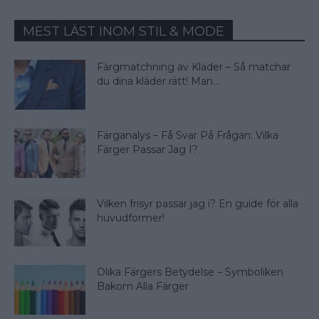
MEST LÄST INOM STIL & MODE
Färgmatchning av Kläder – Så matchar
du dina kläder rätt! Man...
Färganalys – Få Svar På Frågan: Vilka
Färger Passar Jag I?
Vilken frisyr passar jag i? En guide för alla
huvudformer!
Olika Färgers Betydelse – Symboliken
Bakom Alla Färger