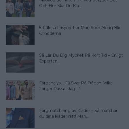
Klädkod Sommarfin – Vad Betyder Det
Och Hur Ska Du Klä...
5 Tidlösa Frisyrer För Män Som Aldrig Blir
Omoderna
Så Lär Du Dig Mycket På Kort Tid – Enligt
Experten...
Färganalys – Få Svar På Frågan: Vilka
Färger Passar Jag I?
Färgmatchning av Kläder – Så matchar
du dina kläder rätt! Man...