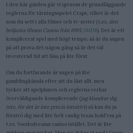
I den här guiden går vi igenom de grundläggande
reglerna för tärningsspelet Craps, vilket är det
som du sett i alla filmer och tv-serier (
t.ex. den
briljanta filmen Casino från 1995;
IMDB
). Det är ett
komplicerat spel med högt tempo, så är du sugen
på att prova det någon gång så är det väl
investerad tid att läsa på lite först.
Om du fortfarande är sugen på lite
gamblingkänsla efter att du läst allt, men
tycker att spelplanen och reglerna verkar
överväldigande komplicerade (
jag klandrar dig
inte, för det är inte precis intuitivt
) så kan du ju
förströ dig med lite helt vanlig texas hold'em på
t.ex. Voododreams casino istället. Det är lite
mildare mot psyket. Men nu dyker vi ned i Craps