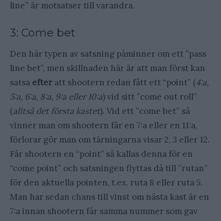
line” är motsatser till varandra.
3: Come bet
Den här typen av satsning påminner om ett ”pass
line bet”, men skillnaden här är att man först kan
satsa
efter
att shootern redan fått ett “point” (
4:a,
5:a, 6:a, 8:a, 9:a eller 10:a
) vid sitt ”come out roll”
(
alltså det första kastet
). Vid ett ”come bet” så
vinner man om shootern får en 7:a eller en 11:a,
förlorar gör man om tärningarna visar 2, 3 eller 12.
Får shootern en “point” så kallas denna för en
“come point” och satsningen flyttas då till ”rutan”
för den aktuella pointen, t.ex. ruta 8 eller ruta 5.
Man har sedan chans till vinst om nästa kast är en
7:a innan shootern får samma nummer som gav