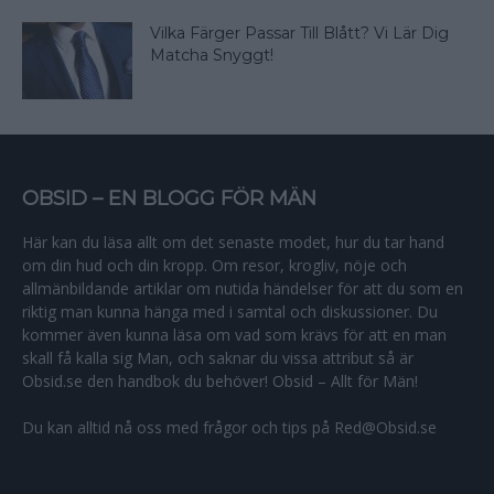
Vilka Färger Passar Till Blått? Vi Lär Dig
Matcha Snyggt!
OBSID – EN BLOGG FÖR MÄN
Här kan du läsa allt om det senaste modet, hur du tar hand
om din hud och din kropp. Om resor, krogliv, nöje och
allmänbildande artiklar om nutida händelser för att du som en
riktig man kunna hänga med i samtal och diskussioner. Du
kommer även kunna läsa om vad som krävs för att en man
skall få kalla sig Man, och saknar du vissa attribut så är
Obsid.se den handbok du behöver! Obsid – Allt för Män!
Du kan alltid nå oss med frågor och tips på Red@Obsid.se