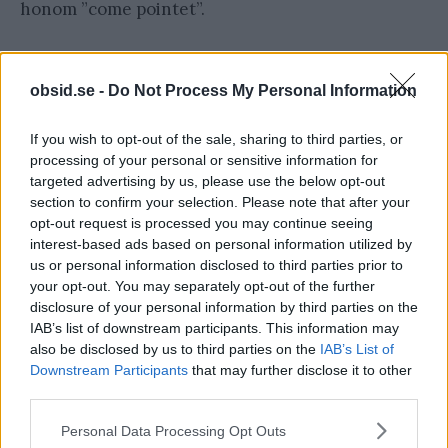
honom ”come pointet”.
”Ett come” bet funkar alltså precis likadant som
shooterns första kast, fast det påverkar bara dig.
obsid.se -
Do Not Process My Personal Information
Man kan säga att när du gör ett ”come bet” så blir
If you wish to opt-out of the sale, sharing to third parties, or
det som att du är shootern i en egen liten runda
processing of your personal or sensitive information for
men att han som egentligen är shooter kastar
targeted advertising by us, please use the below opt-out
section to confirm your selection. Please note that after your
tärningarna åt dig.
opt-out request is processed you may continue seeing
interest-based ads based on personal information utilized by
4: Don't come bet
us or personal information disclosed to third parties prior to
your opt-out. You may separately opt-out of the further
Precis som ”pass line bet” och ”don't pass line bet”
disclosure of your personal information by third parties on the
IAB’s list of downstream participants. This information may
är motsatser så är ”don't come bet” och ”come
also be disclosed by us to third parties on the
IAB’s List of
bet” motsatser till varandra. Här vinner
Downstream Participants
that may further disclose it to other
man istället om tärningarna visar en 2:a, 3:a eller
third parties.
12:a, och man förlorar om det blir 7 eller 11. Men
Please note that this website/app uses one or more Google
Personal Data Processing Opt Outs
services and may gather and store information including but