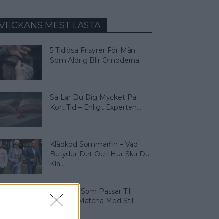
VECKANS MEST LÄSTA
5 Tidlösa Frisyrer För Män
Som Aldrig Blir Omoderna
Så Lär Du Dig Mycket På
Kort Tid – Enligt Experten...
Klädkod Sommarfin – Vad
Betyder Det Och Hur Ska Du
Klä...
4 Färger Som Passar Till
Beige – Matcha Med Stil!