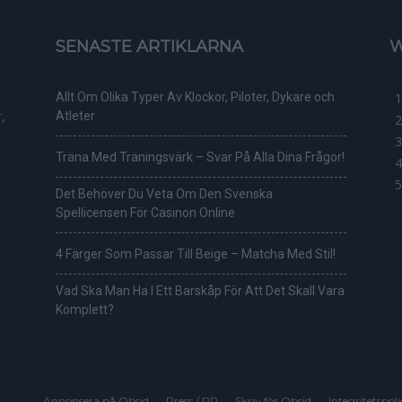
SENASTE ARTIKLARNA
W
Allt Om Olika Typer Av Klockor, Piloter, Dykare och
,
Atleter
Träna Med Träningsvärk – Svar På Alla Dina Frågor!
Det Behöver Du Veta Om Den Svenska
Spellicensen För Casinon Online
4 Färger Som Passar Till Beige – Matcha Med Stil!
Vad Ska Man Ha I Ett Barskåp För Att Det Skall Vara
Komplett?
Annonsera på Obsid
Press / PR
Skriv för Obsid
Integritetspol