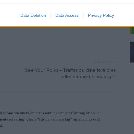
Data Deletion
Data Access
Privacy Policy
Nästa artikel
See Your Folks – Träffar du dina föräldrar
(eller vänner) tillräckligt?
ill sköna sneakers är intressant! Kvalitetstid för mig är en kall,
 en uteservering, gärna "i goda vänners lag" om man nu skall
å.