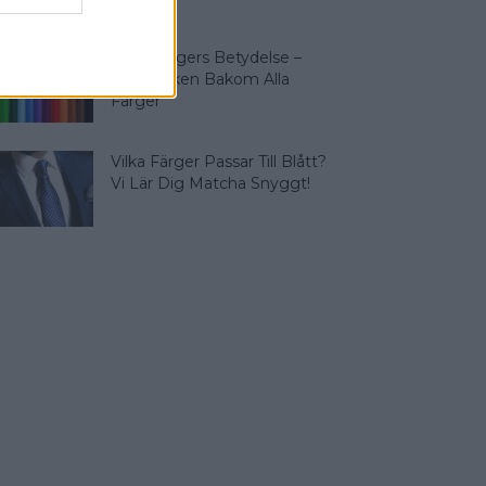
Olika Färgers Betydelse –
Symboliken Bakom Alla
Färger
Vilka Färger Passar Till Blått?
Vi Lär Dig Matcha Snyggt!