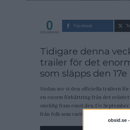
0
Facebook
Tw
DELNINGAR
Tidigare denna vec
trailer för det eno
som släpps den 17
Nedan ser vi den officiella trailern fö
en enorm förbättring från det relativt
oneklig fram emot den 17e September 
från folk som varit kreativa i Rocksta
obsid.se 