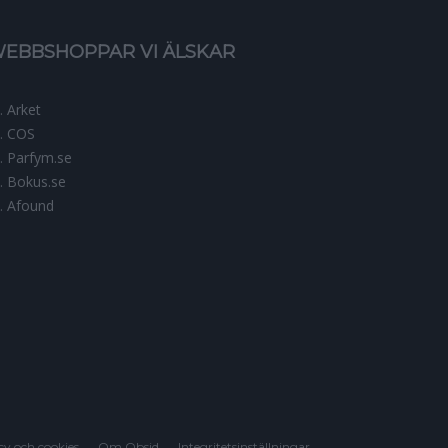
EBBSHOPPAR VI ÄLSKAR
Arket
COS
Parfym.se
Bokus.se
Afound
icy och cookies
Om Obsid
Integritetsinställningar