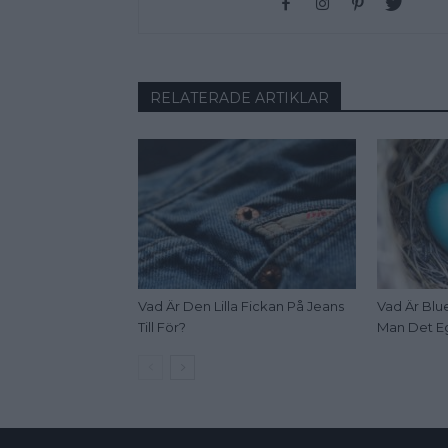
RELATERADE ARTIKLAR
Vad Är Den Lilla Fickan På Jeans
Vad Är Blue
Till För?
Man Det E