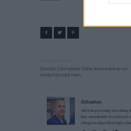
Föregående artikel
Beställ Uberglass! Glass levererad av en
kostymprydd man
Sebastian
Allt från personlig utveckling t
ljus, amerikansk öl i solen på
slänga in något klyschigt ocks