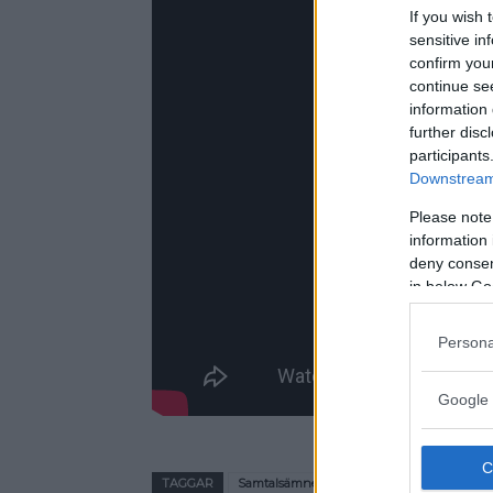
If you wish 
sensitive in
confirm you
continue se
information 
further disc
participants
Downstream 
Please note
information 
deny consent
in below Go
Persona
Google 
TAGGAR
Samtalsämnen