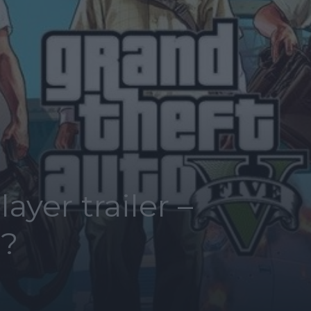
ayer trailer –
l?