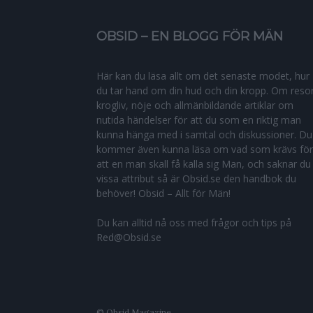
OBSID – EN BLOGG FÖR MÄN
Här kan du läsa allt om det senaste modet, hur
du tar hand om din hud och din kropp. Om resor
krogliv, nöje och allmänbildande artiklar om
nutida händelser för att du som en riktig man
kunna hänga med i samtal och diskussioner. Du
kommer även kunna läsa om vad som krävs för
att en man skall få kalla sig Man, och saknar du
vissa attribut så är Obsid.se den handbok du
behöver! Obsid – Allt för Män!
Du kan alltid nå oss med frågor och tips på
Red@Obsid.se
© Obsid Magazine