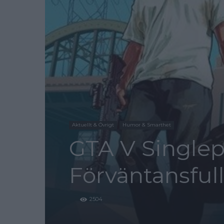
Aktuellt & Övrigt
Humor & Smarthet
GTA V Singlepl
Förväntansful
2504