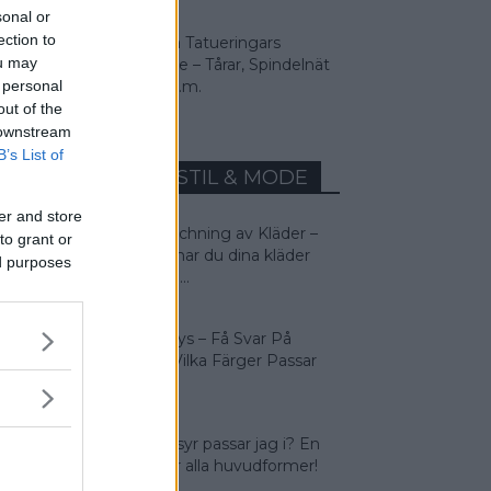
sonal or
ection to
9 Vanliga Tatueringars
ou may
Betydelse – Tårar, Spindelnät
 personal
Svalor m.m.
out of the
 downstream
B’s List of
MEST LÄST INOM STIL & MODE
er and store
Färgmatchning av Kläder –
to grant or
Så matchar du dina kläder
ed purposes
rätt! Man...
Färganalys – Få Svar På
Frågan: Vilka Färger Passar
Jag I?
Vilken frisyr passar jag i? En
guide för alla huvudformer!