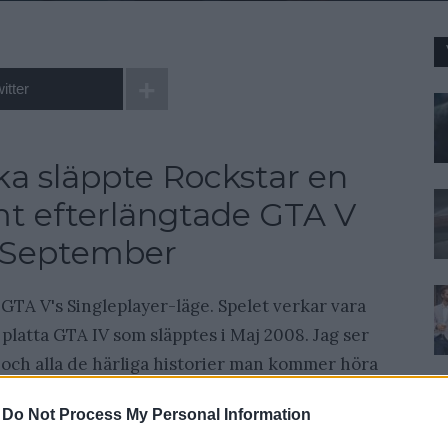
itter
ka släppte Rockstar en
rmt efterlängtade GTA V
e September
r GTA V's Singleplayer-läge. Spelet verkar vara
 platta GTA IV som släpptes i Maj 2008. Jag ser
och alla de härliga historier man kommer höra
rs enorma spelvärld.
-
Do Not Process My Personal Information