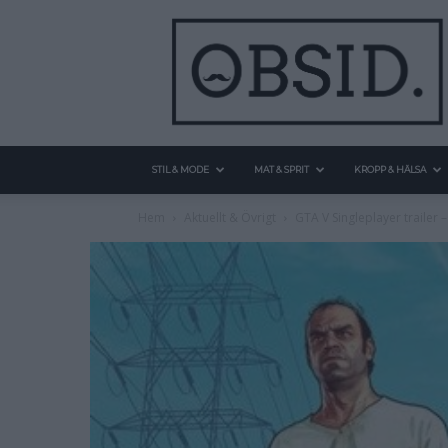
STIL & MODE
MAT & SPRIT
KROPP & HÄLSA
Hem
Aktuellt & Övrigt
GTA V Singleplayer trailer –