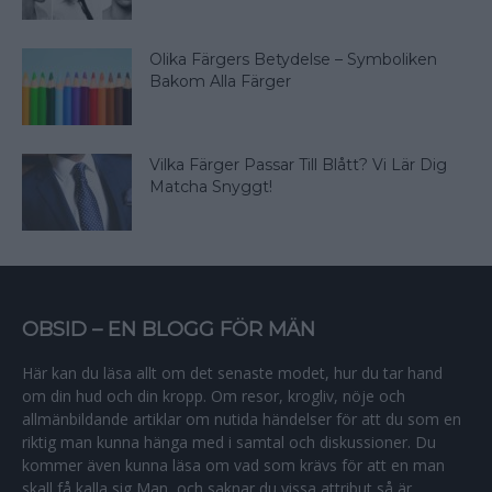
Olika Färgers Betydelse – Symboliken
Bakom Alla Färger
Vilka Färger Passar Till Blått? Vi Lär Dig
Matcha Snyggt!
OBSID – EN BLOGG FÖR MÄN
Här kan du läsa allt om det senaste modet, hur du tar hand
om din hud och din kropp. Om resor, krogliv, nöje och
allmänbildande artiklar om nutida händelser för att du som en
riktig man kunna hänga med i samtal och diskussioner. Du
kommer även kunna läsa om vad som krävs för att en man
skall få kalla sig Man, och saknar du vissa attribut så är