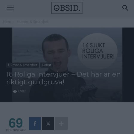
Hem
Humor & Smarthet
Humor & Smarthet
Roligt
16 Roliga intervjuer – Det här är en
riktigt guldgruva!
8797
69
DELNINGAR