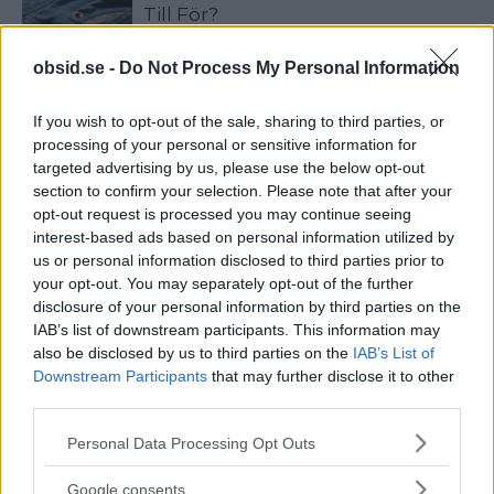
Till För?
obsid.se -
Do Not Process My Personal Information
Vad Är Blue Balls? Och Varför Får
Man Det Egentligen?
If you wish to opt-out of the sale, sharing to third parties, or
processing of your personal or sensitive information for
targeted advertising by us, please use the below opt-out
section to confirm your selection. Please note that after your
6 Sätt Att Stärka Vår Intelligens
opt-out request is processed you may continue seeing
interest-based ads based on personal information utilized by
us or personal information disclosed to third parties prior to
your opt-out. You may separately opt-out of the further
disclosure of your personal information by third parties on the
IAB’s list of downstream participants. This information may
also be disclosed by us to third parties on the
IAB’s List of
VECKANS MEST LÄSTA
Downstream Participants
that may further disclose it to other
third parties.
5 Tidlösa Frisyrer För Män Som Aldrig Blir
Please note that this website/app uses one or more Google
Personal Data Processing Opt Outs
Omoderna
services and may gather and store information including but
not limited to your visit or usage behaviour. You may click to
Google consents