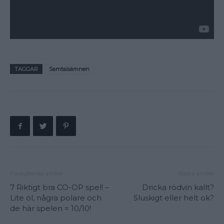
TAGGAR
Samtalsämnen
Föregående artikel
Nästa artikel
7 Riktigt bra CO-OP spel! –
Dricka rödvin kallt?
Lite öl, några polare och
Sluskigt eller helt ok?
de här spelen = 10/10!