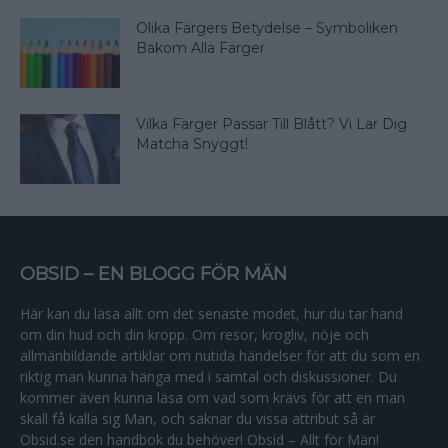
Olika Färgers Betydelse – Symboliken
Bakom Alla Färger
Vilka Färger Passar Till Blått? Vi Lär Dig
Matcha Snyggt!
OBSID – EN BLOGG FÖR MÄN
Här kan du läsa allt om det senaste modet, hur du tar hand
om din hud och din kropp. Om resor, krogliv, nöje och
allmänbildande artiklar om nutida händelser för att du som en
riktig man kunna hänga med i samtal och diskussioner. Du
kommer även kunna läsa om vad som krävs för att en man
skall få kalla sig Man, och saknar du vissa attribut så är
Obsid.se den handbok du behöver! Obsid – Allt för Män!