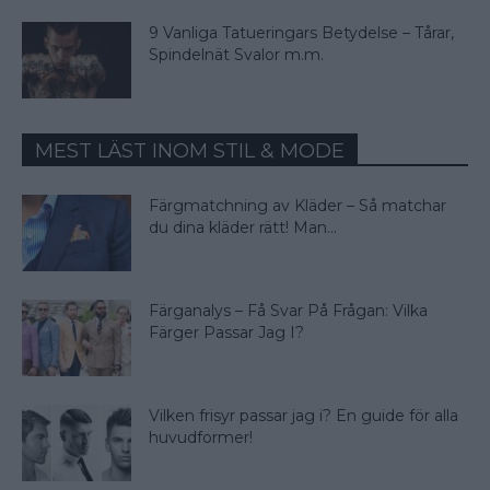
9 Vanliga Tatueringars Betydelse – Tårar,
Spindelnät Svalor m.m.
MEST LÄST INOM STIL & MODE
Färgmatchning av Kläder – Så matchar
du dina kläder rätt! Man...
Färganalys – Få Svar På Frågan: Vilka
Färger Passar Jag I?
Vilken frisyr passar jag i? En guide för alla
huvudformer!