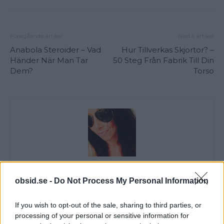
Föregående artikel
Nästa artikel
Anabola Steroider – Vad
Hur Tillverkas Skjortor? –
Händer När Man Tar
50 Steg Från Fabrik Till Din
Dem?
Torso
Jenny
obsid.se -
Do Not Process My Personal Information
Jag skriver mest om drinkar och resor, men gästspelar även lite
här och där med min kvinnliga vinkel på diverse manliga ämnen.
If you wish to opt-out of the sale, sharing to third parties, or
Utöver det så är ligger fokus på ett sorglöst och härligt liv!
processing of your personal or sensitive information for