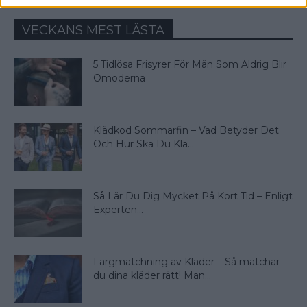
VECKANS MEST LÄSTA
5 Tidlösa Frisyrer För Män Som Aldrig Blir
Omoderna
Klädkod Sommarfin – Vad Betyder Det
Och Hur Ska Du Klä...
Så Lär Du Dig Mycket På Kort Tid – Enligt
Experten...
Färgmatchning av Kläder – Så matchar
du dina kläder rätt! Man...