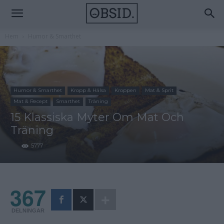
Hem
Humor & Smarthet
Humor & Smarthet
Kropp & Hälsa
Kroppen
Mat & Sprit
Mat & Recept
Smarthet
Träning
15 Klassiska Myter Om Mat Och
Träning
5777
367
DELNINGAR