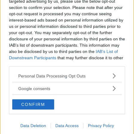
targeted advertising by us, please use the below opt-out
section to confirm your selection. Please note that after your
opt-out request is processed you may continue seeing
interest-based ads based on personal information utilized by
us or personal information disclosed to third parties prior to
RELATERADE ARTIKLAR
your opt-out. You may separately opt-out of the further
disclosure of your personal information by third parties on the
Träna Med Träningsvärk – Svar På
IAB’s list of downstream participants. This information may
Alla Dina Frågor!
also be disclosed by us to third parties on the
IAB’s List of
Downstream Participants
that may further disclose it to other
third parties.
Varför Firar Vi Nationaldagen Den
Please note that this website/app uses one or more Google
Personal Data Processing Opt Outs
6e Juni?
services and may gather and store information including but
not limited to your visit or usage behaviour. You may click to
Google consents
grant or deny consent to Google and its third-party tags to
Vad Är Den Lilla Fickan På Jeans
use your data for below specified purposes in below Google
CONFIRM
consent section.
Till För?
Data Deletion
Data Access
Privacy Policy