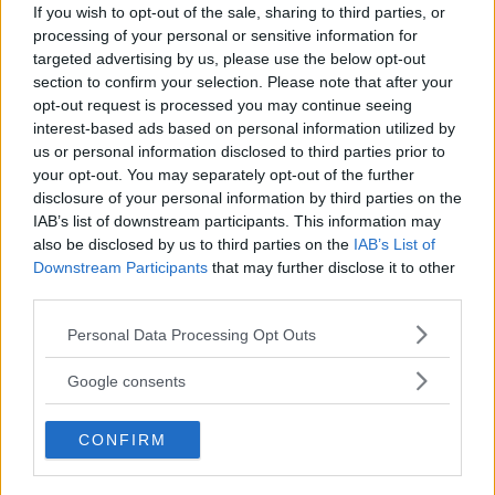
If you wish to opt-out of the sale, sharing to third parties, or
processing of your personal or sensitive information for
targeted advertising by us, please use the below opt-out
4 Färger Som Passar Till Beige – Matcha
section to confirm your selection. Please note that after your
Med Stil!
opt-out request is processed you may continue seeing
interest-based ads based on personal information utilized by
us or personal information disclosed to third parties prior to
your opt-out. You may separately opt-out of the further
9 Vanliga Tatueringars Betydelse – Tårar,
disclosure of your personal information by third parties on the
Spindelnät Svalor m.m.
IAB’s list of downstream participants. This information may
also be disclosed by us to third parties on the
IAB’s List of
Downstream Participants
that may further disclose it to other
Färganalys – Få Svar På Frågan: Vilka
third parties.
Färger Passar Jag I?
Please note that this website/app uses one or more Google
Personal Data Processing Opt Outs
services and may gather and store information including but
not limited to your visit or usage behaviour. You may click to
Google consents
Färgmatchning av Kläder – Så matchar
grant or deny consent to Google and its third-party tags to
du dina kläder rätt! Man...
use your data for below specified purposes in below Google
CONFIRM
consent section.