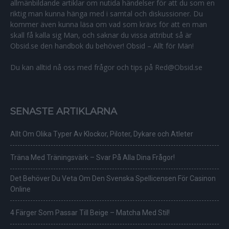
allmänbildande artiklar om nutida händelser för att du som en
riktig man kunna hänga med i samtal och diskussioner. Du
kommer även kunna läsa om vad som krävs för att en man
skall få kalla sig Man, och saknar du vissa attribut så är
Obsid.se den handbok du behöver! Obsid – Allt för Män!
Du kan alltid nå oss med frågor och tips på Red@Obsid.se
SENASTE ARTIKLARNA
Allt Om Olika Typer Av Klockor, Piloter, Dykare och Atleter
Träna Med Träningsvärk – Svar På Alla Dina Frågor!
Det Behöver Du Veta Om Den Svenska Spellicensen För Casinon
Online
4 Färger Som Passar Till Beige – Matcha Med Stil!