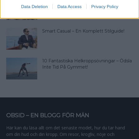
”Hur Stark Är Jag?” – Testa Dig Med Den
Data Deletion
Data Access
Privacy Policy
Officiella Styrkestandarden!
Smart Casual – En Komplett Stilguide!
10 Fantastiska Helkroppsövningar – Ödsla
Inte Tid På Gymmet!
OBSID – EN BLOGG FÖR MÄN
Här kan du läsa allt om det senaste modet, hur du tar hand
om din hud och din kropp. Om resor, krogliv, nöje och