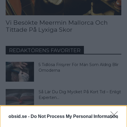
Vi Besökte Meermin Mallorca Och
Tittade På Lyxiga Skor
REDAKTÖRENS FAVORITER
5 Tidlösa Frisyrer För Män Som Aldrig Blir
Omoderna
Så Lär Du Dig Mycket På Kort Tid – Enligt
Experten...
obsid.se -
Do Not Process My Personal Information
Klädkod Sommarfin – Vad Betyder Det
Och Hur Ska Du Klä...