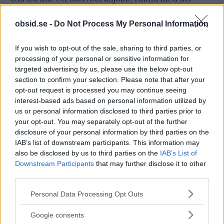
återgå till arbetet efter ett par dagar. Om du gör
obsid.se -
Do Not Process My Personal Information
fysiskt arbete, går eller kör en hel del tala då med
din läkare om när du kan gå tillbaka till jobbet.
If you wish to opt-out of the sale, sharing to third parties, or
processing of your personal or sensitive information for
targeted advertising by us, please use the below opt-out
section to confirm your selection. Please note that after your
opt-out request is processed you may continue seeing
interest-based ads based on personal information utilized by
us or personal information disclosed to third parties prior to
your opt-out. You may separately opt-out of the further
disclosure of your personal information by third parties on the
IAB’s list of downstream participants. This information may
also be disclosed by us to third parties on the
IAB’s List of
Downstream Participants
that may further disclose it to other
third parties.
Please note that this website/app uses one or more Google
Personal Data Processing Opt Outs
services and may gather and store information including but
Har du ett fysiskt arbete så är det viktigt att du frågar din
not limited to your visit or usage behaviour. You may click to
läkare när du kan återgå till arbete igen
Google consents
grant or deny consent to Google and its third-party tags to