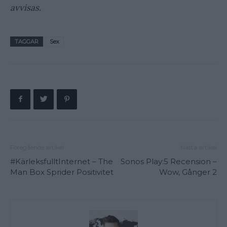
avvisas.
TAGGAR
Sex
Föregående artikel
Nästa artikel
#KärleksfulltInternet – The
Sonos Play:5 Recension –
Man Box Sprider Positivitet
Wow, Gånger 2