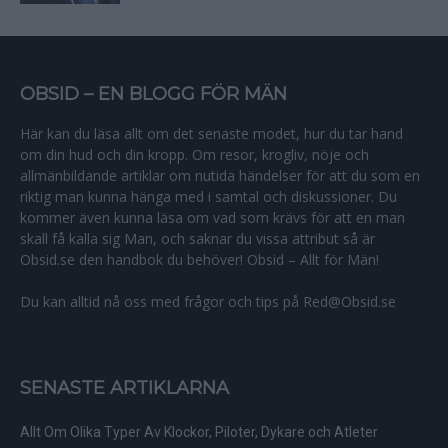
OBSID – EN BLOGG FÖR MÄN
Här kan du läsa allt om det senaste modet, hur du tar hand
om din hud och din kropp. Om resor, krogliv, nöje och
allmänbildande artiklar om nutida händelser för att du som en
riktig man kunna hänga med i samtal och diskussioner. Du
kommer även kunna läsa om vad som krävs för att en man
skall få kalla sig Man, och saknar du vissa attribut så är
Obsid.se den handbok du behöver! Obsid – Allt för Män!
Du kan alltid nå oss med frågor och tips på Red@Obsid.se
SENASTE ARTIKLARNA
Allt Om Olika Typer Av Klockor, Piloter, Dykare och Atleter