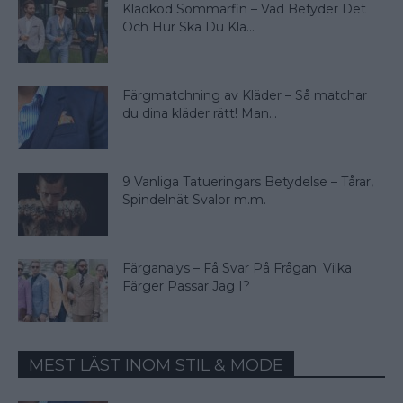
Klädkod Sommarfin – Vad Betyder Det
Och Hur Ska Du Klä...
Färgmatchning av Kläder – Så matchar
du dina kläder rätt! Man...
9 Vanliga Tatueringars Betydelse – Tårar,
Spindelnät Svalor m.m.
Färganalys – Få Svar På Frågan: Vilka
Färger Passar Jag I?
MEST LÄST INOM STIL & MODE