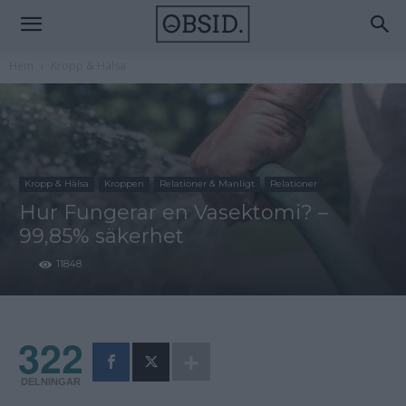
Hem
Kropp & Hälsa
Kropp & Hälsa
Kroppen
Relationer & Manligt
Relationer
Hur Fungerar en Vasektomi? –
99,85% säkerhet
11848
322
DELNINGAR