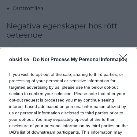
Outtröttliga
Negativa egenskaper hos rött
beteende
Påtvingande
obsid.se -
Do Not Process My Personal Information
Krävande
Kontrollerande
If you wish to opt-out of the sale, sharing to third parties, or
processing of your personal or sensitive information for
Buffliga
targeted advertising by us, please use the below opt-out
section to confirm your selection. Please note that after your
opt-out request is processed you may continue seeing
DISC-Analys – Gul
interest-based ads based on personal information utilized by
personlighetstyp
us or personal information disclosed to third parties prior to
your opt-out. You may separately opt-out of the further
disclosure of your personal information by third parties on the
IAB’s list of downstream participants. This information may