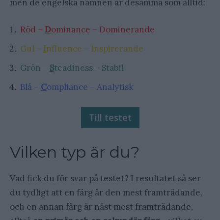
men de engelska namnen är desamma som alltid:
Röd –
D
ominance – Dominerande
Gul –
I
nfluence – Inspirerande
Grön –
S
teadiness
– Stabil
Blå –
C
ompliance – Analytisk
Till testet
Vilken typ är du?
Vad fick du för svar på testet? I resultatet så ser
du tydligt att en färg är den mest framträdande,
och en annan färg är näst mest framträdande,