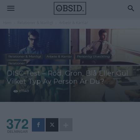
Hem
Relationer & Manligt
Arbete & Karriär
Relationer & Manligt
Arbete & Karriär
Personlig Utveckling
Relationer
DISC-Test – Röd, Grön, Blå Eller Gul
Vilket Typ Av Person Är Du?
87149
372
DELNINGAR