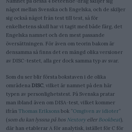
Namnet på dessa 4 beteende-drag skiljer sig
något mellan Svenska och Engelska, och de skiljer
sig också något från test till test, så för
enkelhetens skull har vi tagit med både färg, det
Engelska namnet och den mest passande
översättningen. För även om teorin bakom är
densamma så finns det en mängd olika versioner
av DISC-testet, alla ger dock samma typ av svar.
Som du ser blir första bokstaven i de olika
områdena
DISC
, vilket är namnet på den här
typen av personlighetstest. På Svenska pratar
man ibland även om DISA-test, vilket kommer
ifrån
Thomas Eriksons
bok ”
Omgiven av idioter
”
(
som du kan lyssna på hos
Nextory
eller
Bookbeat
),
där han etablerar A för analytisk, istället för C för