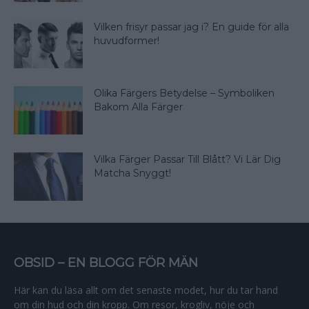
Vilken frisyr passar jag i? En guide för alla
huvudformer!
Olika Färgers Betydelse – Symboliken
Bakom Alla Färger
Vilka Färger Passar Till Blått? Vi Lär Dig
Matcha Snyggt!
OBSID – EN BLOGG FÖR MÄN
Här kan du läsa allt om det senaste modet, hur du tar hand
om din hud och din kropp. Om resor, krogliv, nöje och