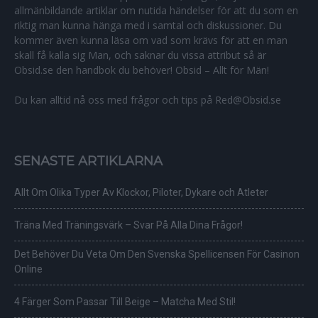
allmänbildande artiklar om nutida händelser för att du som en
riktig man kunna hänga med i samtal och diskussioner. Du
kommer även kunna läsa om vad som krävs för att en man
skall få kalla sig Man, och saknar du vissa attribut så är
Obsid.se den handbok du behöver! Obsid – Allt för Män!
Du kan alltid nå oss med frågor och tips på Red@Obsid.se
SENASTE ARTIKLARNA
Allt Om Olika Typer Av Klockor, Piloter, Dykare och Atleter
Träna Med Träningsvärk – Svar På Alla Dina Frågor!
Det Behöver Du Veta Om Den Svenska Spellicensen För Casinon
Online
4 Färger Som Passar Till Beige – Matcha Med Stil!