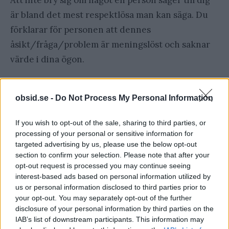
Att inte bry sig om något en person säger till dig
är bland det mest respektlösa man kan säga. Du
förklarar för personen att dennes
åsikt/fråga/problem är meningslöst och saknar
värde i dina ögon.
Det är sällan man verkligen inte bryr sig, utan det
obsid.se -
Do Not Process My Personal Information
är snarare så att man inte är insatt nog att se på
situationen på rätt sätt.
If you wish to opt-out of the sale, sharing to third parties, or
Något vettigare att säga kan vara:
processing of your personal or sensitive information for
targeted advertising by us, please use the below opt-out
Jag förstår inte
section to confirm your selection. Please note that after your
Jag hänger inte med
opt-out request is processed you may continue seeing
Förklara för mig hur du menar
interest-based ads based on personal information utilized by
us or personal information disclosed to third parties prior to
your opt-out. You may separately opt-out of the further
Slutord
disclosure of your personal information by third parties on the
IAB’s list of downstream participants. This information may