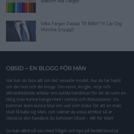
Bakom Alla Färger
Vilka Färger Passar Till Blått? Vi Lär Dig
Matcha Snyggt!
OBSID – EN BLOGG FÖR MÄN
Här kan du läsa allt om det senaste modet, hur du tar hand
om din hud och din kropp. Om resor, krogliv, nöje och
allmänbildande artiklar om nutida händelser för att du som en
riktig man kunna hänga med i samtal och diskussioner. Du
kommer även kunna läsa om vad som krävs för att en man
skall få kalla sig Man, och saknar du vissa attribut så är
Obsid.se den handbok du behöver! Obsid – Allt för Män!
Du kan alltid nå oss med frågor och tips på Red@Obsid.se