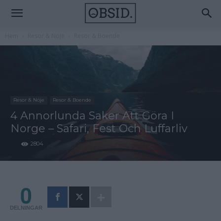
Hem
Resor & Nöje
Resor & Boende
Resor & Nöje
Resor & Boende
4 Annorlunda Saker Att Göra I
Norge – Safari, Fest Och Luffarliv
2804
0
DELNINGAR