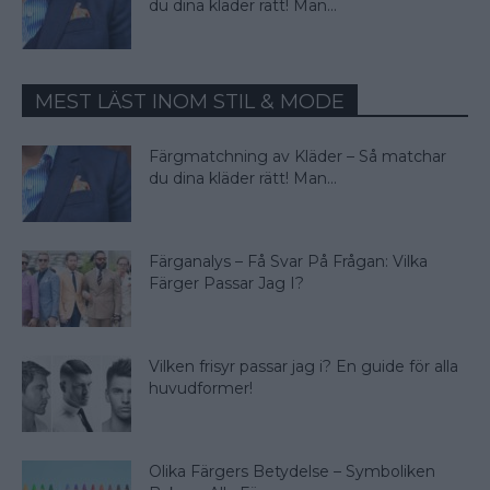
du dina kläder rätt! Man...
MEST LÄST INOM STIL & MODE
Färgmatchning av Kläder – Så matchar
du dina kläder rätt! Man...
Färganalys – Få Svar På Frågan: Vilka
Färger Passar Jag I?
Vilken frisyr passar jag i? En guide för alla
huvudformer!
Olika Färgers Betydelse – Symboliken