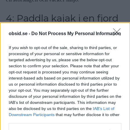
4: Paddla kajak i en fjord
obsid.se -
Do Not Process My Personal Information
If you wish to opt-out of the sale, sharing to third parties, or
processing of your personal or sensitive information for
targeted advertising by us, please use the below opt-out
section to confirm your selection. Please note that after your
opt-out request is processed you may continue seeing
interest-based ads based on personal information utilized by
us or personal information disclosed to third parties prior to
your opt-out. You may separately opt-out of the further
disclosure of your personal information by third parties on the
IAB’s list of downstream participants. This information may
also be disclosed by us to third parties on the
IAB’s List of
Downstream Participants
that may further disclose it to other
Fjordar är troligtvis det första man tänker på när
third parties.
någon säger Norge, så det kanske inte är så