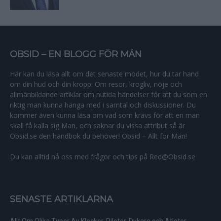
OBSID – EN BLOGG FÖR MÄN
Här kan du läsa allt om det senaste modet, hur du tar hand
om din hud och din kropp. Om resor, krogliv, nöje och
allmänbildande artiklar om nutida händelser för att du som en
riktig man kunna hänga med i samtal och diskussioner. Du
kommer även kunna läsa om vad som krävs för att en man
skall få kalla sig Man, och saknar du vissa attribut så är
Obsid.se den handbok du behöver! Obsid – Allt för Män!
Du kan alltid nå oss med frågor och tips på Red@Obsid.se
SENASTE ARTIKLARNA
Allt Om Olika Typer Av Klockor, Piloter, Dykare och Atleter