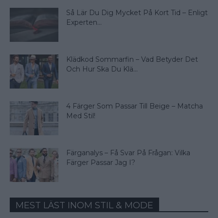
Så Lär Du Dig Mycket På Kort Tid – Enligt
Experten...
Klädkod Sommarfin – Vad Betyder Det
Och Hur Ska Du Klä...
4 Färger Som Passar Till Beige – Matcha
Med Stil!
Färganalys – Få Svar På Frågan: Vilka
Färger Passar Jag I?
MEST LÄST INOM STIL & MODE