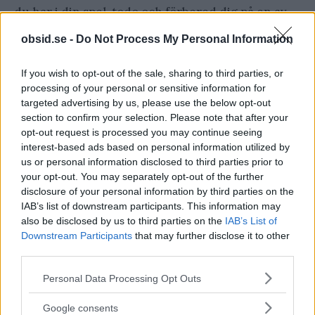
du har i din spel-todo och förbered dig på en av
de bättre re-releaserna vi sett på länge.
obsid.se -
Do Not Process My Personal Information
If you wish to opt-out of the sale, sharing to third parties, or
processing of your personal or sensitive information for
targeted advertising by us, please use the below opt-out
section to confirm your selection. Please note that after your
opt-out request is processed you may continue seeing
interest-based ads based on personal information utilized by
us or personal information disclosed to third parties prior to
your opt-out. You may separately opt-out of the further
Föregående artikel
Nästa artikel
disclosure of your personal information by third parties on the
IAB’s list of downstream participants. This information may
The Hobbit Battle For Five
Hur byter man till
also be disclosed by us to third parties on the
IAB’s List of
Armies Trailer
vinterdäck? Allt du
Downstream Participants
that may further disclose it to other
behöver för att känna dig
third parties.
lite manlig!
Please note that this website/app uses one or more Google
Personal Data Processing Opt Outs
services and may gather and store information including but
not limited to your visit or usage behaviour. You may click to
Google consents