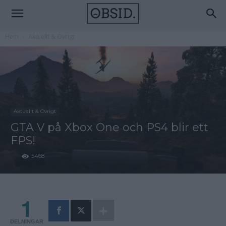
Hem
Aktuellt & Övrigt
Aktuellt & Övrigt
GTA V på Xbox One och PS4 blir ett
FPS!
5468
1
DELNINGAR