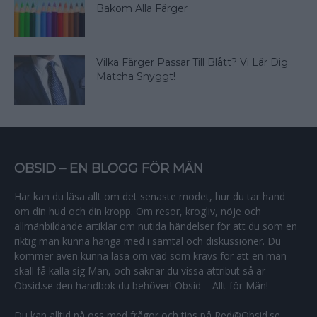
Bakom Alla Färger
Vilka Färger Passar Till Blått? Vi Lär Dig
Matcha Snyggt!
OBSID – EN BLOGG FÖR MÄN
Här kan du läsa allt om det senaste modet, hur du tar hand
om din hud och din kropp. Om resor, krogliv, nöje och
allmänbildande artiklar om nutida händelser för att du som en
riktig man kunna hänga med i samtal och diskussioner. Du
kommer även kunna läsa om vad som krävs för att en man
skall få kalla sig Man, och saknar du vissa attribut så är
Obsid.se den handbok du behöver! Obsid – Allt för Män!
Du kan alltid nå oss med frågor och tips på Red@Obsid.se