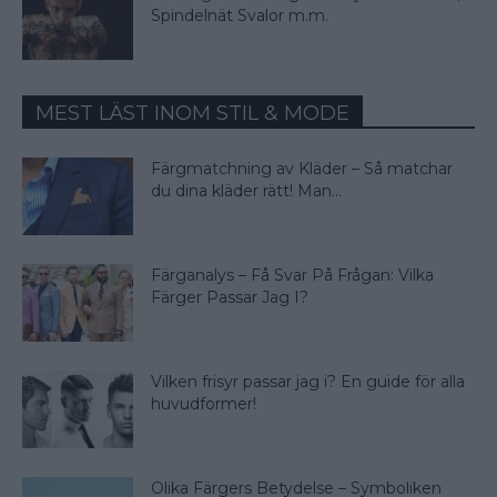
Spindelnät Svalor m.m.
MEST LÄST INOM STIL & MODE
Färgmatchning av Kläder – Så matchar
du dina kläder rätt! Man...
Färganalys – Få Svar På Frågan: Vilka
Färger Passar Jag I?
Vilken frisyr passar jag i? En guide för alla
huvudformer!
Olika Färgers Betydelse – Symboliken