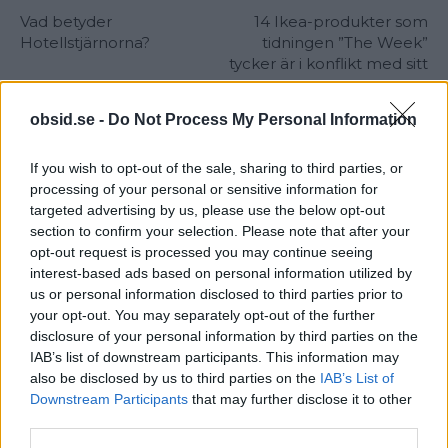
Vad betyder
14 Ikea-produkter som
Hotellstjärnorna?
tidningen ”The Week”
tycker är i konflikt med sitt
namn
obsid.se -
Do Not Process My Personal Information
If you wish to opt-out of the sale, sharing to third parties, or
processing of your personal or sensitive information for
targeted advertising by us, please use the below opt-out
section to confirm your selection. Please note that after your
opt-out request is processed you may continue seeing
interest-based ads based on personal information utilized by
Sebastian
us or personal information disclosed to third parties prior to
Allt från personlig utveckling till sköna sneakers är intressant!
your opt-out. You may separately opt-out of the further
Kvalitetstid för mig är en kall, ljus, amerikansk öl i solen på en
disclosure of your personal information by third parties on the
uteservering, gärna "i goda vänners lag" om man nu skall
IAB’s list of downstream participants. This information may
slänga in något klyschigt också.
also be disclosed by us to third parties on the
IAB’s List of
Downstream Participants
that may further disclose it to other
third parties.