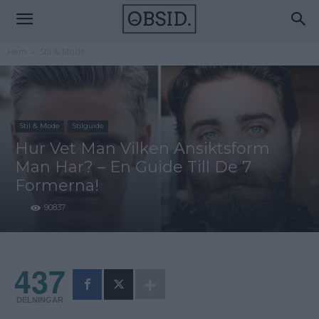
Hem
Stil & Mode
Stil & Mode
Stilguide
Hur Vet Man Vilken Ansiktsform
Man Har? – En Guide Till De 7
Formerna!
90837
437
DELNINGAR