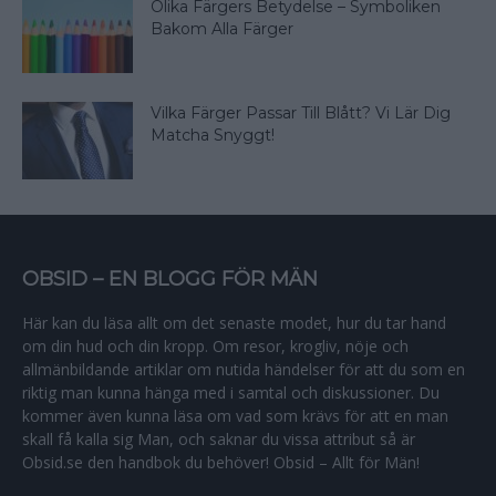
Olika Färgers Betydelse – Symboliken
Bakom Alla Färger
Vilka Färger Passar Till Blått? Vi Lär Dig
Matcha Snyggt!
OBSID – EN BLOGG FÖR MÄN
Här kan du läsa allt om det senaste modet, hur du tar hand
om din hud och din kropp. Om resor, krogliv, nöje och
allmänbildande artiklar om nutida händelser för att du som en
riktig man kunna hänga med i samtal och diskussioner. Du
kommer även kunna läsa om vad som krävs för att en man
skall få kalla sig Man, och saknar du vissa attribut så är
Obsid.se den handbok du behöver! Obsid – Allt för Män!