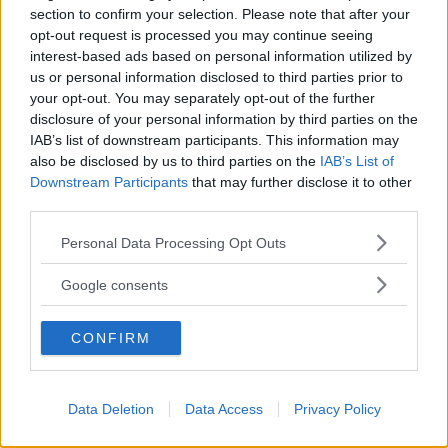
section to confirm your selection. Please note that after your
opt-out request is processed you may continue seeing
interest-based ads based on personal information utilized by
us or personal information disclosed to third parties prior to
your opt-out. You may separately opt-out of the further
disclosure of your personal information by third parties on the
IAB’s list of downstream participants. This information may
also be disclosed by us to third parties on the
IAB’s List of
Downstream Participants
that may further disclose it to other
third parties.
Please note that this website/app uses one or more Google
Personal Data Processing Opt Outs
services and may gather and store information including but
not limited to your visit or usage behaviour. You may click to
Google consents
grant or deny consent to Google and its third-party tags to
use your data for below specified purposes in below Google
CONFIRM
consent section.
Data Deletion
Data Access
Privacy Policy