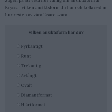
Sugen på att veta hur vanlig din ansiktsform är?
Kryssa i vilken ansiktsform du har och kolla sedan
hur resten av våra läsare svarat.
Vilken ansiktsform har du?
Fyrkantigt
Runt
Trekantigt
Avlångt
Ovalt
Diamantformat
Hjärtformat