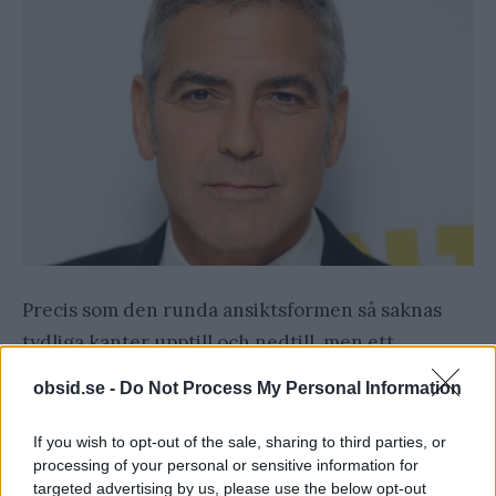
Precis som den runda ansiktsformen så saknas
tydliga kanter upptill och nedtill, men ett
avlångt ansikte är betydligt längre än ett runt.
obsid.se -
Do Not Process My Personal Information
5: Ovalt
If you wish to opt-out of the sale, sharing to third parties, or
processing of your personal or sensitive information for
targeted advertising by us, please use the below opt-out