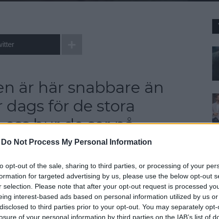
itter
n är här snabbare än
 dags för de stora
oss hur de ser på
-
Do Not Process My Personal Information
to opt-out of the sale, sharing to third parties, or processing of your per
dehusen äntligen förstått det här med hur man
formation for targeted advertising by us, please use the below opt-out s
ad av en Catwalk 2014, kläder måste sättas i ett
r selection. Please note that after your opt-out request is processed y
nsla för hur plagget sitter och kommer kännas,
eing interest-based ads based on personal information utilized by us or
disclosed to third parties prior to your opt-out. You may separately opt-
nsla, varken för varumärket eller plagget.
losure of your personal information by third parties on the IAB’s list of