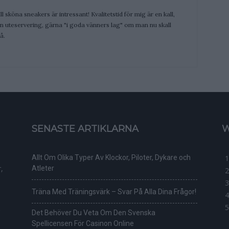
ill sköna sneakers är intressant! Kvalitetstid för mig är en kall,
 en uteservering, gärna "i goda vänners lag" om man nu skall
å.
SENASTE ARTIKLARNA
W
Allt Om Olika Typer Av Klockor, Piloter, Dykare och
,
Atleter
Träna Med Träningsvärk – Svar På Alla Dina Frågor!
Det Behöver Du Veta Om Den Svenska
Spellicensen För Casinon Online