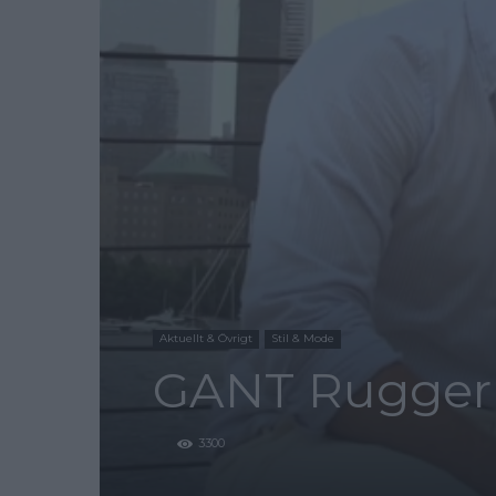
Aktuellt & Övrigt
Stil & Mode
GANT Rugger 
3300