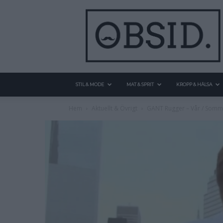
STIL & MODE
MAT & SPRIT
KROPP & HÄLSA
Hem
Aktuellt & Övrigt
GANT Rugger – Vår / Somm