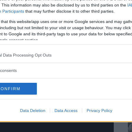
. This information may also be disclosed by us to third parties on the
IA
et pastellfärger i sommar, i kombination med
Participants
that may further disclose it to other third parties.
arfarströjor. Sommaren kan inte komma snabbt
 that this website/app uses one or more Google services and may gath
including but not limited to your visit or usage behaviour. You may click 
 to Google and its third-party tags to use your data for below specifi
ogle consent section.
l Data Processing Opt Outs
consents
CONFIRM
Data Deletion
Data Access
Privacy Policy