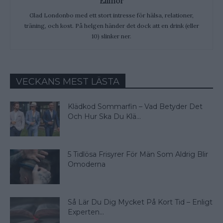
Ellinor
Glad Londonbo med ett stort intresse för hälsa, relationer,
träning, och kost. På helgen händer det dock att en drink (eller
10) slinker ner.
VECKANS MEST LÄSTA
Klädkod Sommarfin – Vad Betyder Det
Och Hur Ska Du Klä...
5 Tidlösa Frisyrer För Män Som Aldrig Blir
Omoderna
Så Lär Du Dig Mycket På Kort Tid – Enligt
Experten...