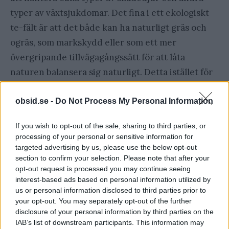
typer av växtsjukdomar. Det fina i ett ekologiskt
te-fält är att det både kan ha naturligt gräs och
ogräs, som markskydd eller som ett mer
övergripande tillvägagångssätt för att låta
naturen balansera sig naturligt. Detta istället för
att försöka skjuta undan en slags tillväxtproblem
som man gör i vanliga te-fält. På så vis gynnar du
obsid.se -
Do Not Process My Personal Information
som köper ekologiskt te, småbönder och främst
If you wish to opt-out of the sale, sharing to third parties, or
de mindre gårdarna som de flesta ekologiska
processing of your personal or sensitive information for
odlingar äger rum på.
targeted advertising by us, please use the below opt-out
section to confirm your selection. Please note that after your
opt-out request is processed you may continue seeing
interest-based ads based on personal information utilized by
us or personal information disclosed to third parties prior to
your opt-out. You may separately opt-out of the further
disclosure of your personal information by third parties on the
IAB’s list of downstream participants. This information may