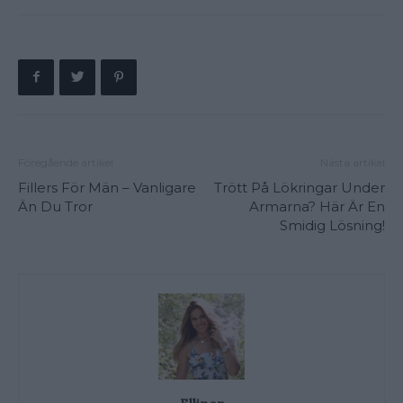
Föregående artikel
Nästa artikel
Fillers För Män – Vanligare
Trött På Lökringar Under
Än Du Tror
Armarna? Här Är En
Smidig Lösning!