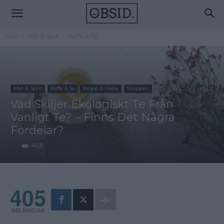
Hem
Mat & Sprit
Kaffe & Te
Mat & Sprit
Kaffe & Te
Kropp & Hälsa
Kroppen
Vad Skiljer Ekologiskt Te Från
Vanligt Te? – Finns Det Några
Fördelar?
4531
405
DELNINGAR