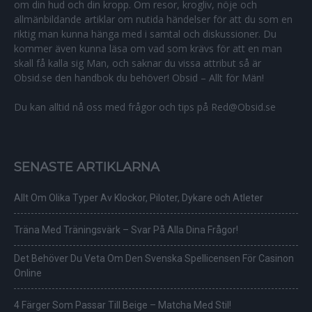
om din hud och din kropp. Om resor, krogliv, nöje och
allmänbildande artiklar om nutida händelser för att du som en
riktig man kunna hänga med i samtal och diskussioner. Du
kommer även kunna läsa om vad som krävs för att en man
skall få kalla sig Man, och saknar du vissa attribut så är
Obsid.se den handbok du behöver! Obsid – Allt för Män!
Du kan alltid nå oss med frågor och tips på Red@Obsid.se
SENASTE ARTIKLARNA
Allt Om Olika Typer Av Klockor, Piloter, Dykare och Atleter
Träna Med Träningsvärk – Svar På Alla Dina Frågor!
Det Behöver Du Veta Om Den Svenska Spellicensen För Casinon
Online
4 Färger Som Passar Till Beige – Matcha Med Stil!