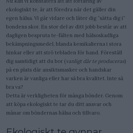
Nu kan vi konstatera att att förtäring av
ekologiskt te, är att föredra när det gäller din
egen hälsa. Vi går vidare och låter dig ”sätta dig i”
bondens skor. En stor del av ditt jobb består av att
dagligen bespruta te-fälten med hälsoskadliga
bekämpningsmedel, blanda kemikalierna i stora
hinkar eller att strö tebladen för hand. Föreställ
dig samtidigt att du bor (
vanligt där te produceras
)
på en plats där ansiktsmasker och handskar
varken är vanliga eller har så bra kvalitet. Inte så
bra va?
Detta är verkligheten för många bönder. Genom
att köpa ekologiskt te tar du ditt ansvar och
månar om böndernas hälsa och tillvaro.
Ekologiskt te gynnar