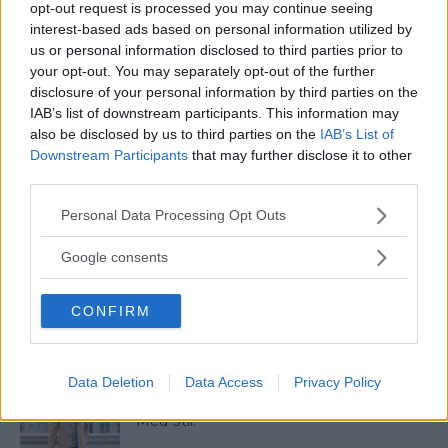
opt-out request is processed you may continue seeing
5 Tidlösa Frisyrer För Män Som Aldrig Blir
interest-based ads based on personal information utilized by
Omoderna
us or personal information disclosed to third parties prior to
your opt-out. You may separately opt-out of the further
disclosure of your personal information by third parties on the
Klädkod Sommarfin – Vad Betyder Det
IAB’s list of downstream participants. This information may
Och Hur Ska Du Klä...
also be disclosed by us to third parties on the
IAB’s List of
Downstream Participants
that may further disclose it to other
third parties.
Så Lär Du Dig Mycket På Kort Tid – Enligt
Please note that this website/app uses one or more Google
Personal Data Processing Opt Outs
Experten...
services and may gather and store information including but
not limited to your visit or usage behaviour. You may click to
Google consents
grant or deny consent to Google and its third-party tags to
use your data for below specified purposes in below Google
Färgmatchning av Kläder – Så matchar
CONFIRM
consent section.
du dina kläder rätt! Man...
Data Deletion
Data Access
Privacy Policy
4 Färger Som Passar Till Beige – Matcha
Med Stil!