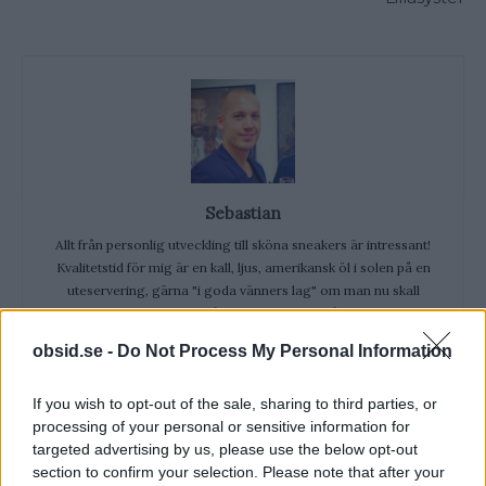
Sebastian
Allt från personlig utveckling till sköna sneakers är intressant!
Kvalitetstid för mig är en kall, ljus, amerikansk öl i solen på en
uteservering, gärna "i goda vänners lag" om man nu skall
slänga in något klyschigt också.
obsid.se -
Do Not Process My Personal Information
If you wish to opt-out of the sale, sharing to third parties, or
processing of your personal or sensitive information for
VECKANS MEST LÄSTA
targeted advertising by us, please use the below opt-out
section to confirm your selection. Please note that after your