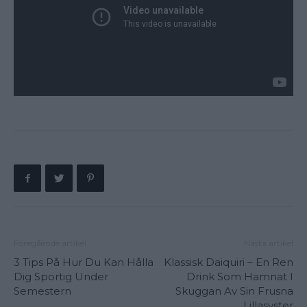
Föregående artikel
Nästa artikel
3 Tips På Hur Du Kan Hålla
Klassisk Daiquiri – En Ren
Dig Sportig Under
Drink Som Hamnat I
Semestern
Skuggan Av Sin Frusna
Lillasyster