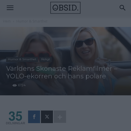
Hem
Humor & Smarthet
Humor & Smarthet
Roligt
Världens Skönaste Reklamfilmer –
YOLO-ekorren och hans polare
6724
35
DELNINGAR