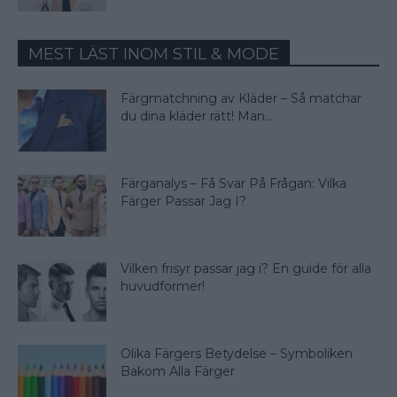
MEST LÄST INOM STIL & MODE
Färgmatchning av Kläder – Så matchar
du dina kläder rätt! Man...
Färganalys – Få Svar På Frågan: Vilka
Färger Passar Jag I?
Vilken frisyr passar jag i? En guide för alla
huvudformer!
Olika Färgers Betydelse – Symboliken
Bakom Alla Färger