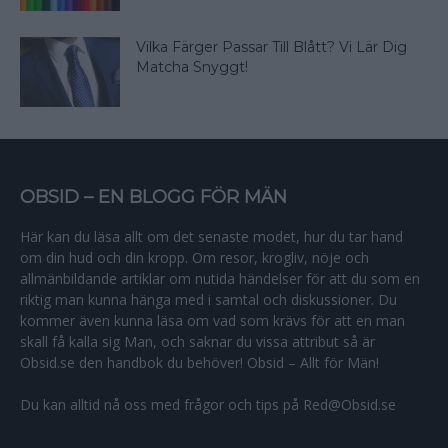
Vilka Färger Passar Till Blått? Vi Lär Dig
Matcha Snyggt!
OBSID – EN BLOGG FÖR MÄN
Här kan du läsa allt om det senaste modet, hur du tar hand
om din hud och din kropp. Om resor, krogliv, nöje och
allmänbildande artiklar om nutida händelser för att du som en
riktig man kunna hänga med i samtal och diskussioner. Du
kommer även kunna läsa om vad som krävs för att en man
skall få kalla sig Man, och saknar du vissa attribut så är
Obsid.se den handbok du behöver! Obsid – Allt för Män!
Du kan alltid nå oss med frågor och tips på Red@Obsid.se