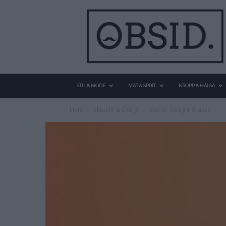
STIL & MODE
MAT & SPRIT
KROPP & HÄLSA
Hem
Aktuellt & Övrigt
Vad är Google Glass?