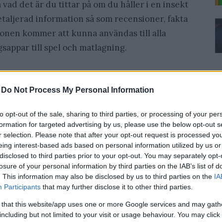
ad det är du tittar på om du håller i en insekt
etaljerad information så som recensioner, fakta
tionen kommer att kunna användas till alla
ngsappar till spel och matlagning.
 Glass?
-
Do Not Process My Personal Information
för försäljning, de beräknas släppas under 2014.
ecklar-exemplar som utvecklare fått ansöka om
to opt-out of the sale, sharing to third parties, or processing of your per
formation for targeted advertising by us, please use the below opt-out s
r selection. Please note that after your opt-out request is processed y
eing interest-based ads based on personal information utilized by us or
ar när de släpps?
disclosed to third parties prior to your opt-out. You may separately opt-
losure of your personal information by third parties on the IAB’s list of
. This information may also be disclosed by us to third parties on the
IA
ärt att köpa ett par direkt vid release, enligt
Participants
that may further disclose it to other third parties.
edan) så är de inte speciellt imponerade, och
 that this website/app uses one or more Google services and may gath
tt par generationer innan det blir stort och
including but not limited to your visit or usage behaviour. You may click 
 bort.