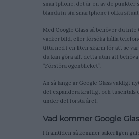
smartphone, det är en av de punkter so
blanda in sin smartphone i olika situat
Med Google Glass så behöver du inte t
vacker bild, eller försöka hålla telefon
titta ned i en liten skärm för att se va
du kan göra allt detta utan att behöva
”Förstöra ögonblicket”.
Än så länge är Google Glass väldigt n
det expandera kraftigt och tusentals
under det första året.
Vad kommer Google Glass
I framtiden så kommer säkerligen gui