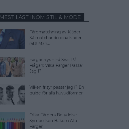
MEST LÄST INOM STIL & MODE
Färgmatchning av Kläder –
Så matchar du dina kläder
rätt! Man...
Färganalys – Få Svar På
Frågan: Vilka Färger Passar
Jag I?
Vilken frisyr passar jag i? En
guide för alla huvudformer!
Olika Färgers Betydelse –
Symboliken Bakom Alla
Färger