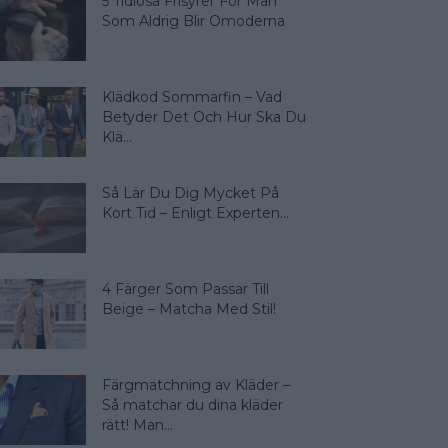
5 Tidlösa Frisyrer För Män
Som Aldrig Blir Omoderna
Klädkod Sommarfin – Vad
Betyder Det Och Hur Ska Du
Klä...
Så Lär Du Dig Mycket På
Kort Tid – Enligt Experten...
4 Färger Som Passar Till
Beige – Matcha Med Stil!
Färgmatchning av Kläder –
Så matchar du dina kläder
rätt! Man...