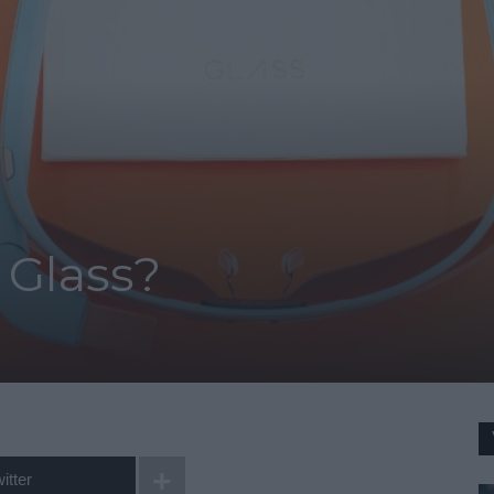
 Glass?
itter