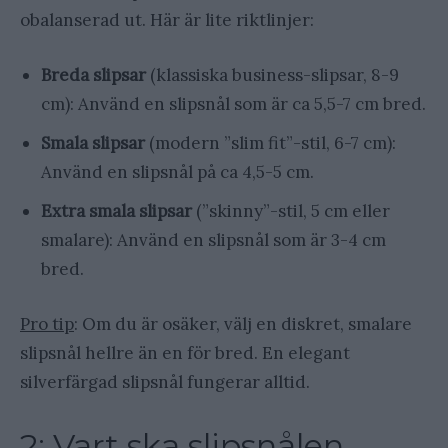
obalanserad ut. Här är lite riktlinjer:
Breda slipsar
(klassiska business-slipsar, 8-9
cm): Använd en slipsnål som är ca 5,5-7 cm bred.
Smala slipsar
(modern ”slim fit”-stil, 6-7 cm):
Använd en slipsnål på ca 4,5-5 cm.
Extra smala slipsar
(”skinny”-stil, 5 cm eller
smalare): Använd en slipsnål som är 3-4 cm
bred.
Pro tip
: Om du är osäker, välj en diskret, smalare
slipsnål hellre än en för bred. En elegant
silverfärgad slipsnål fungerar alltid.
2: Vart ska slipsnålen