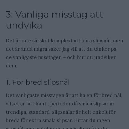
3: Vanliga misstag att
undvika
Det är inte särskilt komplext att bära slipsnål, men
det är ändå några saker jag vill att du tänker på,
de vanligaste misstagen – och hur du undviker
dem.
1. För bred slipsnål
Det vanligaste misstagen är att ha en för bred nål,
vilket är lätt hänt i perioder då smala slipsar är
trendiga, standard-slipsnålar är helt enkelt för
breda för extra smala slipsar. Hittar du ingen
slipsnål som matchar en smala slips så är det