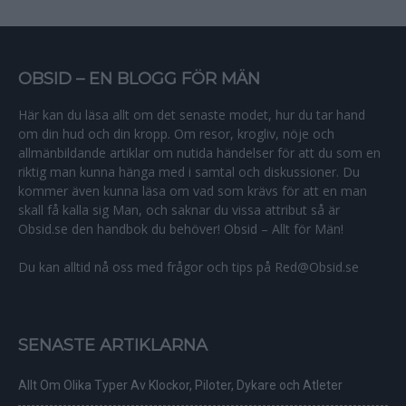
OBSID – EN BLOGG FÖR MÄN
Här kan du läsa allt om det senaste modet, hur du tar hand
om din hud och din kropp. Om resor, krogliv, nöje och
allmänbildande artiklar om nutida händelser för att du som en
riktig man kunna hänga med i samtal och diskussioner. Du
kommer även kunna läsa om vad som krävs för att en man
skall få kalla sig Man, och saknar du vissa attribut så är
Obsid.se den handbok du behöver! Obsid – Allt för Män!
Du kan alltid nå oss med frågor och tips på Red@Obsid.se
SENASTE ARTIKLARNA
Allt Om Olika Typer Av Klockor, Piloter, Dykare och Atleter