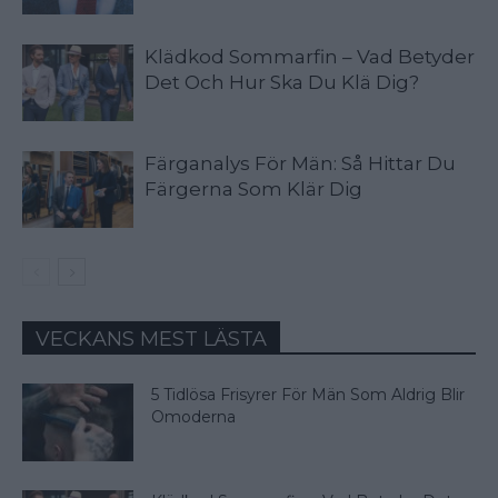
Klädkod Sommarfin – Vad Betyder
Det Och Hur Ska Du Klä Dig?
Färganalys För Män: Så Hittar Du
Färgerna Som Klär Dig
VECKANS MEST LÄSTA
5 Tidlösa Frisyrer För Män Som Aldrig Blir
Omoderna