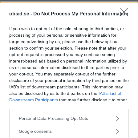
så att den inte glider ut från kroppen när du rör
obsid.se -
Do Not Process My Personal Information
dig. Så gör inte misstaget att fästa nålen enbart i
slipsen, då blir det bara en dekorativ detalj, och
If you wish to opt-out of the sale, sharing to third parties, or
slipsnålen kommer flyga omkring tillsammans
processing of your personal or sensitive information for
med din slips när du rör dig. Fäst den i skjortan
targeted advertising by us, please use the below opt-out
section to confirm your selection. Please note that after your
helt enkelt.
opt-out request is processed you may continue seeing
interest-based ads based on personal information utilized by
4. Spexig slipsnål med andra
us or personal information disclosed to third parties prior to
your opt-out. You may separately opt-out of the further
spexiga detaljer
disclosure of your personal information by third parties on the
IAB’s list of downstream participants. This information may
Självklart kan du ha en slipsnål i ett kul och udda
also be disclosed by us to third parties on the
IAB’s List of
mönster, något som verkligen sticker ut. Men då
Downstream Participants
that may further disclose it to other
third parties.
bör du undvika spexighet i andra delar av din
Please note that this website/app uses one or more Google
outfit, t.ex. dina
manschettknappar
, din slips, din
Personal Data Processing Opt Outs
services and may gather and store information including but
skjorta, dina skor osv. Välj en sak att spexa till, och
not limited to your visit or usage behaviour. You may click to
Google consents
håll resten neutralt, det kommer alltid vara
grant or deny consent to Google and its third-party tags to