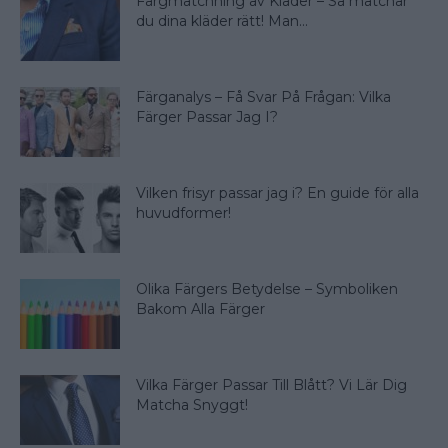
Färgmatchning av Kläder – Så matchar
du dina kläder rätt! Man...
Färganalys – Få Svar På Frågan: Vilka
Färger Passar Jag I?
Vilken frisyr passar jag i? En guide för alla
huvudformer!
Olika Färgers Betydelse – Symboliken
Bakom Alla Färger
Vilka Färger Passar Till Blått? Vi Lär Dig
Matcha Snyggt!