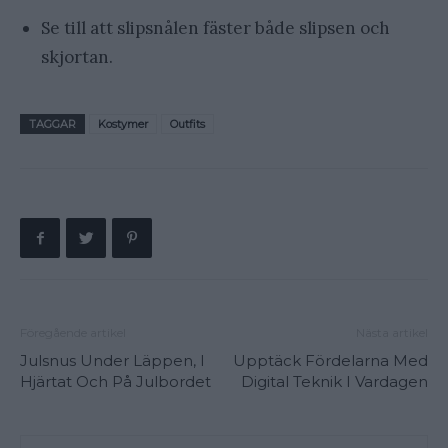
Se till att slipsnålen fäster både slipsen och
skjortan.
TAGGAR
Kostymer
Outfits
Föregående artikel
Nästa artikel
Julsnus Under Läppen, I
Upptäck Fördelarna Med
Hjärtat Och På Julbordet
Digital Teknik I Vardagen