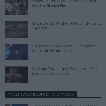
Klädkod Sommarfin – Vad Betyder Det
Och Hur Ska Du Klä...
Så Lär Du Dig Mycket På Kort Tid – Enligt
Experten...
Färgmatchning av Kläder – Så matchar
du dina kläder rätt! Man...
9 Vanliga Tatueringars Betydelse – Tårar,
Spindelnät Svalor m.m.
MEST LÄST INOM STIL & MODE