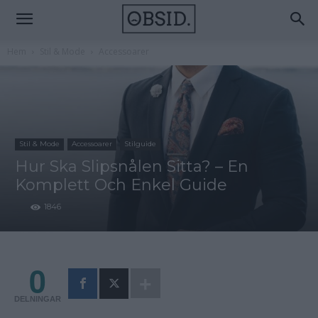
Hem
Stil & Mode
Accessoarer
Stil & Mode
Accessoarer
Stilguide
Hur Ska Slipsnålen Sitta? – En
Komplett Och Enkel Guide
1846
0
DELNINGAR