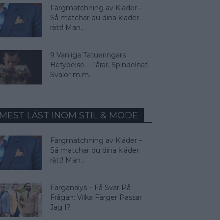
Färgmatchning av Kläder –
Så matchar du dina kläder
rätt! Man...
9 Vanliga Tatueringars
Betydelse – Tårar, Spindelnät
Svalor m.m.
MEST LÄST INOM STIL & MODE
Färgmatchning av Kläder –
Så matchar du dina kläder
rätt! Man...
Färganalys – Få Svar På
Frågan: Vilka Färger Passar
Jag I?