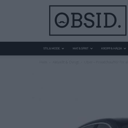
STIL & MODE
MAT & SPRIT
KROPP & HÄLSA
Hem
Aktuellt & Övrigt
Uber – Privatchaufför för a