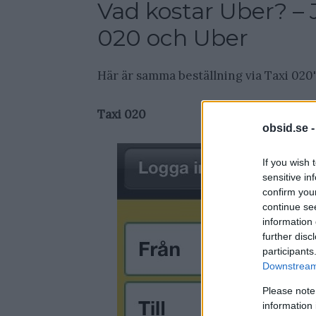
Vad kostar Uber? –
020 och Uber
Här är samma beställning via Taxi 020
Taxi 020
obsid.se 
If you wish 
sensitive in
confirm you
continue se
information 
further disc
participants
Downstream 
Please note
information 