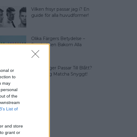
Vilken frisyr passar jag i? En
guide för alla huvudformer!
Olika Färgers Betydelse –
Symboliken Bakom Alla
Färger
Vilka Färger Passar Till Blått?
sonal or
Vi Lär Dig Matcha Snyggt!
ection to
ou may
 personal
out of the
 downstream
B’s List of
er and store
to grant or