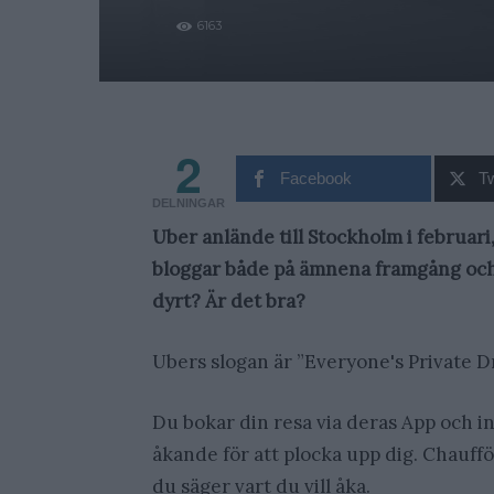
6163
2
Facebook
Tw
DELNINGAR
Uber anlände till Stockholm i februari
bloggar både på ämnena framgång och
dyrt? Är det bra?
Ubers slogan är ”Everyone's Private Dr
Du bokar din resa via deras App och i
åkande för att plocka upp dig. Chaufför
du säger vart du vill åka.