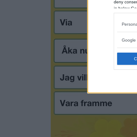
deny consent
in below Go
Persona
Google 