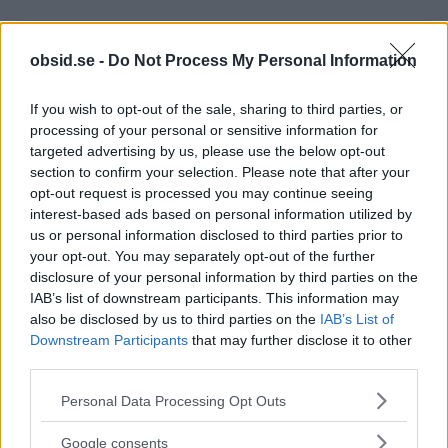
obsid.se -
Do Not Process My Personal Information
If you wish to opt-out of the sale, sharing to third parties, or
processing of your personal or sensitive information for
targeted advertising by us, please use the below opt-out
Sebastian
section to confirm your selection. Please note that after your
opt-out request is processed you may continue seeing
Allt från personlig utveckling till sköna sneakers är intressant!
interest-based ads based on personal information utilized by
Kvalitetstid för mig är en kall, ljus, amerikansk öl i solen på en
us or personal information disclosed to third parties prior to
uteservering, gärna "i goda vänners lag" om man nu skall
your opt-out. You may separately opt-out of the further
slänga in något klyschigt också.
disclosure of your personal information by third parties on the
IAB’s list of downstream participants. This information may
also be disclosed by us to third parties on the
IAB’s List of
Downstream Participants
that may further disclose it to other
third parties.
RELATERADE ARTIKLAR
Please note that this website/app uses one or more Google
Personal Data Processing Opt Outs
services and may gather and store information including but
Vad Är Blue Balls? Och Varför Får
not limited to your visit or usage behaviour. You may click to
Google consents