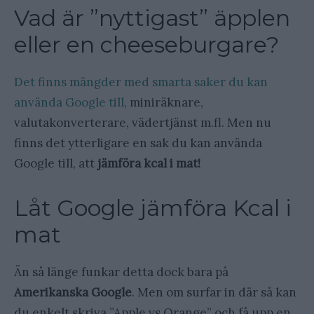
Vad är ”nyttigast” äpplen
eller en cheeseburgare?
Det finns mängder med smarta saker du kan
använda Google till
, miniräknare,
valutakonverterare, vädertjänst m.fl. Men nu
finns det ytterligare en sak du kan använda
Google till, att
jämföra kcal i mat!
Låt Google jämföra Kcal i
mat
Än så länge funkar detta dock bara på
Amerikanska Google
. Men om surfar in där så kan
du enkelt skriva ”Apple vs Orange” och få upp en