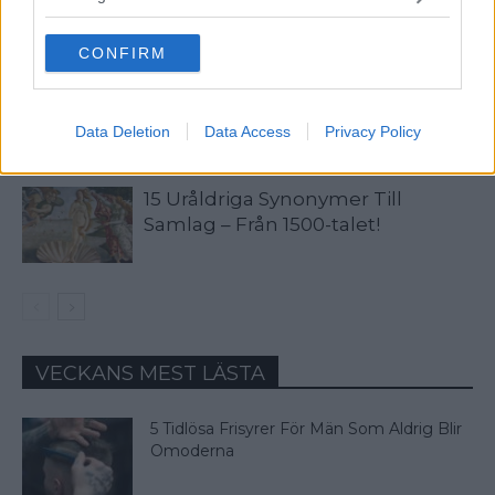
Man Det Egentligen?
grant or deny consent to Google and its third-party tags to
use your data for below specified purposes in below Google
CONFIRM
consent section.
48 Klocktermer Du Bör Känna Till
Om Du Gillar Klockor
Data Deletion
Data Access
Privacy Policy
15 Uråldriga Synonymer Till
Samlag – Från 1500-talet!
VECKANS MEST LÄSTA
5 Tidlösa Frisyrer För Män Som Aldrig Blir
Omoderna