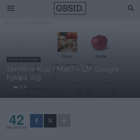
Hem
Humor & Smarthet
Humor & Smarthet
Jämföra Kcal i Mat? – Låt Google
hjälpa dig
5230
42
DELNINGAR