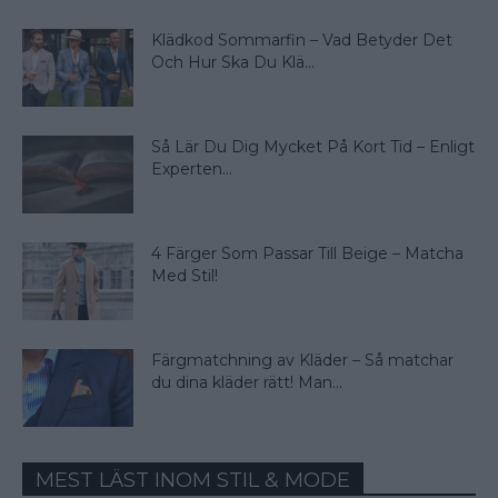
Klädkod Sommarfin – Vad Betyder Det
Och Hur Ska Du Klä...
Så Lär Du Dig Mycket På Kort Tid – Enligt
Experten...
4 Färger Som Passar Till Beige – Matcha
Med Stil!
Färgmatchning av Kläder – Så matchar
du dina kläder rätt! Man...
MEST LÄST INOM STIL & MODE