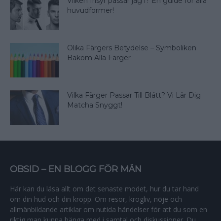
Vilken frisyr passar jag i? En guide för alla
huvudformer!
Olika Färgers Betydelse – Symboliken
Bakom Alla Färger
Vilka Färger Passar Till Blått? Vi Lär Dig
Matcha Snyggt!
OBSID – EN BLOGG FÖR MÄN
Här kan du läsa allt om det senaste modet, hur du tar hand
om din hud och din kropp. Om resor, krogliv, nöje och
allmänbildande artiklar om nutida händelser för att du som en
riktig man kunna hänga med i samtal och diskussioner. Du