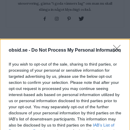
uteservering, gärna "i goda vänners lag" om man nu skall
slänga in något klyschigt också.
RELATERADE ARTIKLAR
obsid.se -
Do Not Process My Personal Information
Vad Är Den Lilla Fickan På Jeans
If you wish to opt-out of the sale, sharing to third parties, or
Till För?
processing of your personal or sensitive information for
targeted advertising by us, please use the below opt-out
section to confirm your selection. Please note that after your
opt-out request is processed you may continue seeing
Vad Är Blue Balls? Och Varför Får
interest-based ads based on personal information utilized by
Man Det Egentligen?
us or personal information disclosed to third parties prior to
your opt-out. You may separately opt-out of the further
disclosure of your personal information by third parties on the
6 Sätt Att Stärka Vår Intelligens
IAB’s list of downstream participants. This information may
also be disclosed by us to third parties on the
IAB’s List of