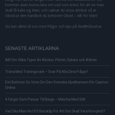
kommer även kunna läsa om vad som krävs för att en man
skall få kalla sig Man, och saknar du vissa attribut så är
Obsid.se den handbok du behöver! Obsid – Allt för Män!
Du kan alltid nå oss med frågor och tips på Red@Obsid.se
SENASTE ARTIKLARNA
Allt Om Olika Typer Av Klockor, Piloter, Dykare och Atleter
Träna Med Träningsvärk – Svar På Alla Dina Frågor!
Det Behöver Du Veta Om Den Svenska Spellicensen För Casinon
Online
4 Färger Som Passar Till Beige – Matcha Med Stil!
Vad Ska Man Ha I Ett Barskåp För Att Det Skall Vara Komplett?