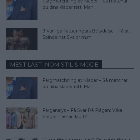
Färgmatchning av Kläder – Så matchar
du dina kläder rätt! Man...
9 Vanliga Tatueringars Betydelse – Tårar,
Spindelnät Svalor m.m.
MEST LÄST INOM STIL & MODE
Färgmatchning av Kläder – Så matchar
du dina kläder rätt! Man...
Färganalys – Få Svar På Frågan: Vilka
Färger Passar Jag I?