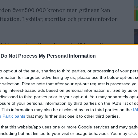
fordon över 500 000 kronor, men gränsen kan
tuation. Lyxbilar, sportilar och premiumfordon
risklasser finns flera alternativ. Vi kan välja
 som säkerhet. Detta gör att vi ofta får lägre
-
Do Not Process My Personal Information
t.
to opt-out of the sale, sharing to third parties, or processing of your per
formation for targeted advertising by us, please use the below opt-out s
ilköp. Här lånar vi pengar utan säkerhet, vilket
r selection. Please note that after your opt-out request is processed y
litet.
eing interest-based ads based on personal information utilized by us or
disclosed to third parties prior to your opt-out. You may separately opt-
losure of your personal information by third parties on the IAB’s list of
t låna på huset. Detta ger ofta de lägsta
. This information may also be disclosed by us to third parties on the
IA
ar som säkerhet.
Participants
that may further disclose it to other third parties.
 that this website/app uses one or more Google services and may gath
 vanliga privatlån
including but not limited to your visit or usage behaviour. You may click 