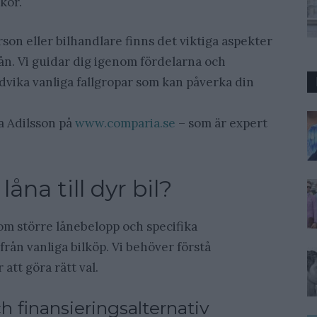
kor.
son eller bilhandlare finns det viktiga aspekter
llån. Vi guidar dig igenom fördelarna och
vika vanliga fallgropar som kan påverka din
ca Adilsson på
www.comparia.se
– som är expert
åna till dyr bil?
t om större lånebelopp och specifika
 från vanliga bilköp. Vi behöver förstå
att göra rätt val.
ch finansieringsalternativ