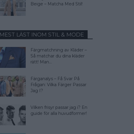
Beige – Matcha Med Stil!
MEST LÄST INOM STIL & MODE
Färgmatchning av Kläder –
Så matchar du dina kläder
rätt! Man...
Färganalys – Få Svar På
Frågan: Vilka Färger Passar
Jag I?
Vilken frisyr passar jag i? En
guide för alla huvudformer!