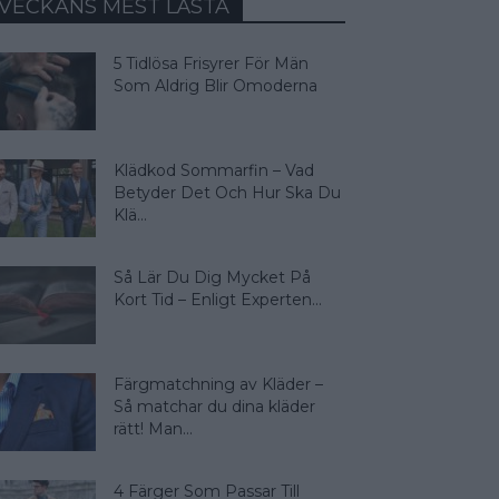
VECKANS MEST LÄSTA
5 Tidlösa Frisyrer För Män
Som Aldrig Blir Omoderna
Klädkod Sommarfin – Vad
Betyder Det Och Hur Ska Du
Klä...
Så Lär Du Dig Mycket På
Kort Tid – Enligt Experten...
Färgmatchning av Kläder –
Så matchar du dina kläder
rätt! Man...
4 Färger Som Passar Till