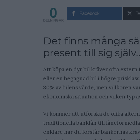
0
Facebook
Tw
DELNINGAR
Det finns många sätt
present till sig själv
Att köpa en dyr bil kräver ofta extern 
eller en begagnad bil i högre prisklass
80% av bilens värde, men villkoren va
ekonomiska situation och vilken typ av
Vi kommer att utforska de olika alterna
traditionella banklån till låneförmed
enklare när du förstår bankernas krav,