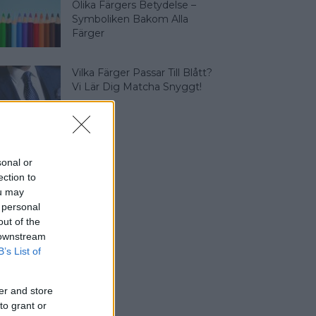
Olika Färgers Betydelse –
Symboliken Bakom Alla
Färger
Vilka Färger Passar Till Blått?
Vi Lär Dig Matcha Snyggt!
sonal or
ection to
ou may
 personal
out of the
 downstream
B’s List of
er and store
to grant or