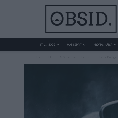
STIL & MODE
MAT & SPRIT
KROPP & HÄLSA
Hem
Humor & Smarthet
Ekonomi
Låna Pengar 