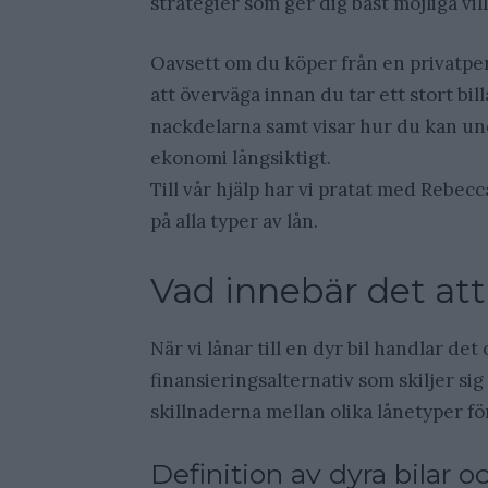
strategier som ger dig bäst möjliga vill
Oavsett om du köper från en privatper
att överväga innan du tar ett stort bi
nackdelarna samt visar hur du kan und
ekonomi långsiktigt.
Till vår hjälp har vi pratat med Rebec
på alla typer av lån.
Vad innebär det att l
När vi lånar till en dyr bil handlar de
finansieringsalternativ som skiljer sig
skillnaderna mellan olika lånetyper för 
Definition av dyra bilar o