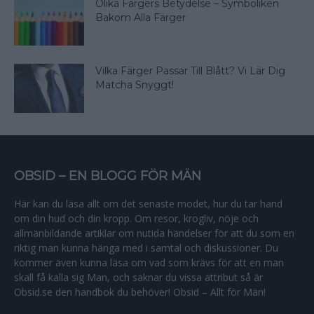
Olika Färgers Betydelse – Symboliken
Bakom Alla Färger
Vilka Färger Passar Till Blått? Vi Lär Dig
Matcha Snyggt!
OBSID – EN BLOGG FÖR MÄN
Här kan du läsa allt om det senaste modet, hur du tar hand
om din hud och din kropp. Om resor, krogliv, nöje och
allmänbildande artiklar om nutida händelser för att du som en
riktig man kunna hänga med i samtal och diskussioner. Du
kommer även kunna läsa om vad som krävs för att en man
skall få kalla sig Man, och saknar du vissa attribut så är
Obsid.se den handbok du behöver! Obsid – Allt för Män!