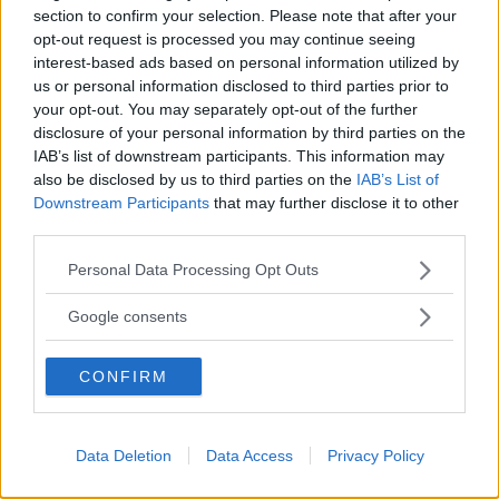
section to confirm your selection. Please note that after your
opt-out request is processed you may continue seeing
interest-based ads based on personal information utilized by
RELATERADE ARTIKLAR
us or personal information disclosed to third parties prior to
your opt-out. You may separately opt-out of the further
Vad Är Den Lilla Fickan På Jeans
disclosure of your personal information by third parties on the
IAB’s list of downstream participants. This information may
Till För?
also be disclosed by us to third parties on the
IAB’s List of
Downstream Participants
that may further disclose it to other
third parties.
Vad Är Blue Balls? Och Varför Får
Man Det Egentligen?
Please note that this website/app uses one or more Google
Personal Data Processing Opt Outs
services and may gather and store information including but
not limited to your visit or usage behaviour. You may click to
Google consents
grant or deny consent to Google and its third-party tags to
6 Sätt Att Stärka Vår Intelligens
use your data for below specified purposes in below Google
CONFIRM
consent section.
Data Deletion
Data Access
Privacy Policy