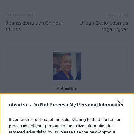
Föregående artikel
Nästa artikel
Jeansskjorta och Chinos –
Urban Exploration på
Stiltips
höga höjder
Sebastian
Allt från personlig utveckling till sköna sneakers är intressant!
Kvalitetstid för mig är en kall, ljus, amerikansk öl i solen på en
obsid.se -
Do Not Process My Personal Information
uteservering, gärna "i goda vänners lag" om man nu skall
slänga in något klyschigt också.
If you wish to opt-out of the sale, sharing to third parties, or
processing of your personal or sensitive information for
targeted advertising by us, please use the below opt-out