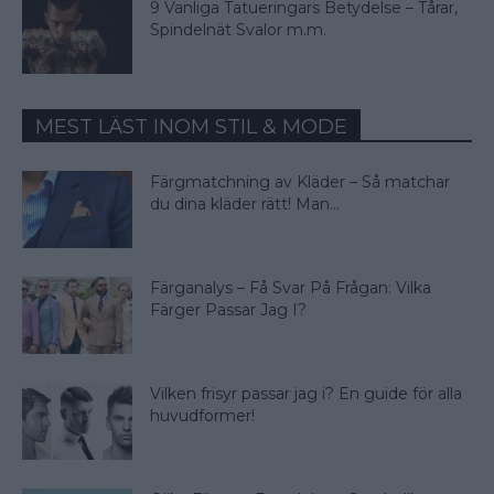
9 Vanliga Tatueringars Betydelse – Tårar,
Spindelnät Svalor m.m.
MEST LÄST INOM STIL & MODE
Färgmatchning av Kläder – Så matchar
du dina kläder rätt! Man...
Färganalys – Få Svar På Frågan: Vilka
Färger Passar Jag I?
Vilken frisyr passar jag i? En guide för alla
huvudformer!