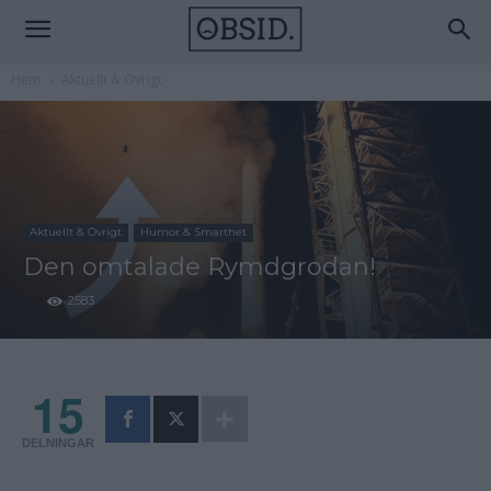
Hem
Aktuellt & Övrigt
Aktuellt & Övrigt
Humor & Smarthet
Den omtalade Rymdgrodan!
2583
15
DELNINGAR