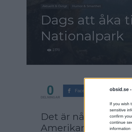
Aktuellt & Övrigt
Humor & Smarthet
Dags att åka 
Nationalpark
2370
0
obsid.se 
Facebook
Tw
DELNINGAR
If you wish 
sensitive in
Det är något magi
confirm you
continue se
Amerikanska vildm
information 