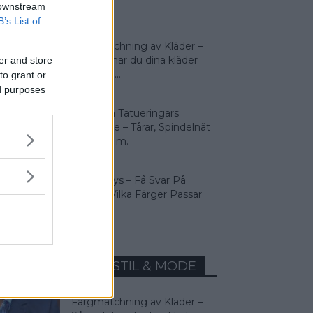
 downstream
Klä...
B’s List of
Färgmatchning av Kläder –
Så matchar du dina kläder
er and store
rätt! Man...
to grant or
ed purposes
9 Vanliga Tatueringars
Betydelse – Tårar, Spindelnät
Svalor m.m.
Färganalys – Få Svar På
Frågan: Vilka Färger Passar
Jag I?
MEST LÄST INOM STIL & MODE
Färgmatchning av Kläder –