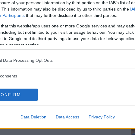
losure of your personal information by third parties on the IAB’s list of
. This information may also be disclosed by us to third parties on the
IA
nte din resplan klar ännu? Då kan du troligtvis
Participants
that may further disclose it to other third parties.
e från Yosemite Nationalpark.
 that this website/app uses one or more Google services and may gath
including but not limited to your visit or usage behaviour. You may click 
 to Google and its third-party tags to use your data for below specifi
ogle consent section.
l Data Processing Opt Outs
consents
CONFIRM
Data Deletion
Data Access
Privacy Policy