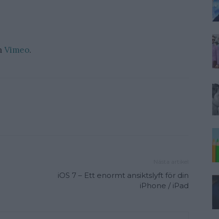
n
Vimeo
.
Nästa artikel
iOS 7 – Ett enormt ansiktslyft för din
iPhone / iPad