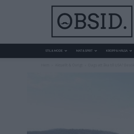
STIL & MODE
MAT & SPRIT
KROPP & HÄLSA
Hem
Aktuellt & Övrigt
Dags att åka till USA? Bes