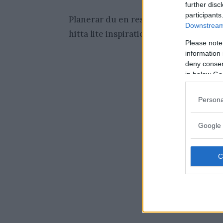
further disc
participants
Planerar du en resa till USA men har i
Downstream 
hitta lite inspiration i detta timelaps
Please note
information 
deny consent
in below Go
Persona
Google 