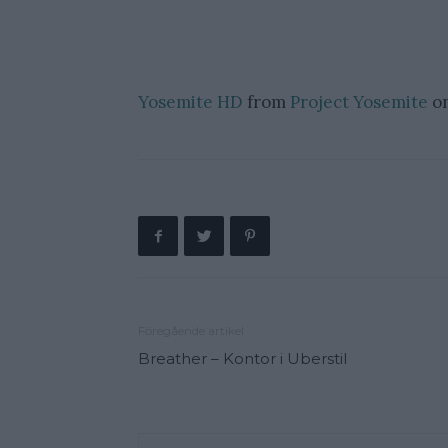
Yosemite HD
from
Project Yosemite
o
Föregående artikel
Breather – Kontor i Uberstil