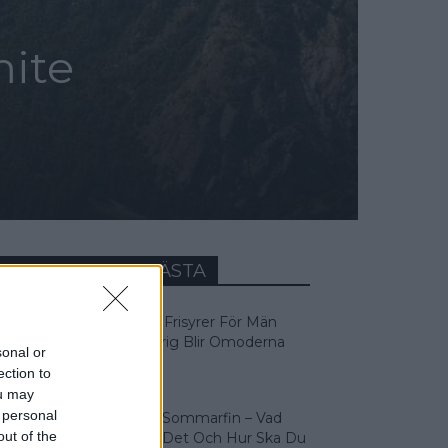
mite
VECKANS MEST LÄSTA
5 Tidlösa Frisyrer För Män
Som Aldrig Blir Omoderna
sonal or
ection to
ou may
 personal
Klädkod Sommarfin – Vad
out of the
Betyder Det Och Hur Ska Du