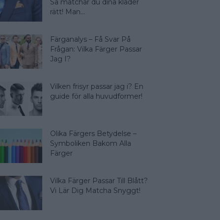
Så matchar du dina kläder
rätt! Man...
Färganalys – Få Svar På
Frågan: Vilka Färger Passar
Jag I?
Vilken frisyr passar jag i? En
guide för alla huvudformer!
Olika Färgers Betydelse –
Symboliken Bakom Alla
Färger
Vilka Färger Passar Till Blått?
Vi Lär Dig Matcha Snyggt!