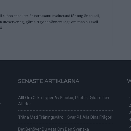
ill sköna sneakers är intressant! Kvalitetstid för mig är en kall,
 en uteservering, gärna "i goda vänners lag" om man nu skall
å.
SENASTE ARTIKLARNA
W
Allt Om Olika Typer Av Klockor, Piloter, Dykare och
,
Atleter
Träna Med Träningsvärk – Svar På Alla Dina Frågor!
Det Behöver Du Veta Om Den Svenska