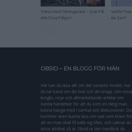
Träna Med Träningsvärk – Svar På
Varför Fir
Alla Dina Frågor!
6e Juni?
OBSID – EN BLOGG FÖR MÄN
Här kan du läsa allt om det senaste modet, hur
du tar hand om din hud och din kropp. Om resor
krogliv, nöje och allmänbildande artiklar om
nutida händelser för att du som en riktig man
kunna hänga med i samtal och diskussioner. Du
kommer även kunna läsa om vad som krävs för
att en man skall få kalla sig Man, och saknar du
vissa attribut så är Obsid.se den handbok du