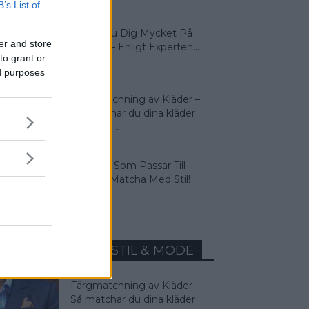
B’s List of
Så Lär Du Dig Mycket På
er and store
Kort Tid – Enligt Experten...
to grant or
ed purposes
Färgmatchning av Kläder –
Så matchar du dina kläder
rätt! Man...
4 Färger Som Passar Till
Beige – Matcha Med Stil!
MEST LÄST INOM STIL & MODE
Färgmatchning av Kläder –
Så matchar du dina kläder