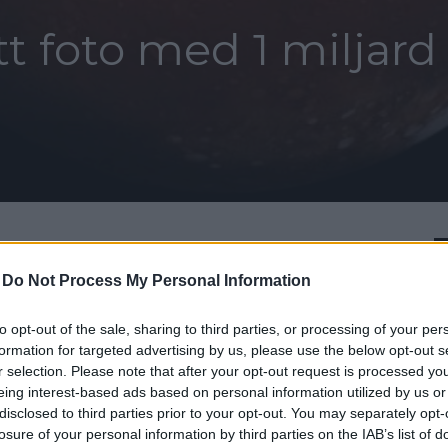
ett foto med 1 miljard
-
Do Not Process My Personal Information
itter
to opt-out of the sale, sharing to third parties, or processing of your per
formation for targeted advertising by us, please use the below opt-out s
Curiosity tog i dagarna
r selection. Please note that after your opt-out request is processed y
eing interest-based ads based on personal information utilized by us or
 otroliga 1 miljard pixlar
disclosed to third parties prior to your opt-out. You may separately opt-
losure of your personal information by third parties on the IAB’s list of