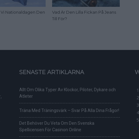
ar Vi Nationaldagen Den
Vad Är Den Lilla Fickan På Jeans
Till För?
SENASTE ARTIKLARNA
W
Allt Om Olika Typer Av Klockor, Piloter, Dykare och
,
Atleter
Träna Med Träningsvärk – Svar På Alla Dina Frågor!
Det Behöver Du Veta Om Den Svenska
Spellicensen För Casinon Online