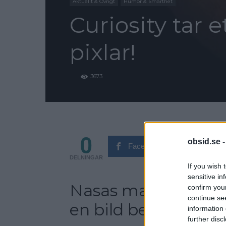
Aktuellt & Övrigt
Humor & Smarthet
Curiosity tar 
pixlar!
3673
0
obsid.se 
Facebook
Tw
DELNINGAR
If you wish 
sensitive in
Nasas marslandare 
confirm you
continue se
en bild bestående av
information 
further disc