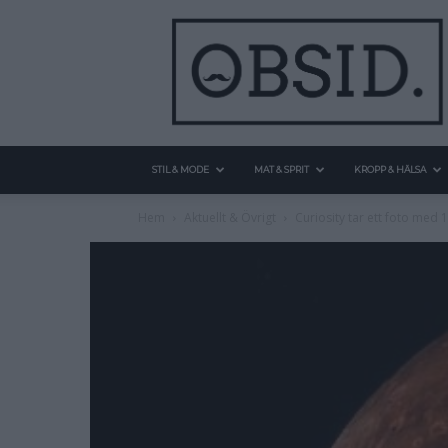
STIL & MODE
MAT & SPRIT
KROPP & HÄLSA
Hem
Aktuellt & Övrigt
Curiosity tar ett foto med 1