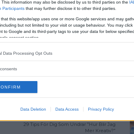
. This information may also be disclosed by us to third parties on the
IA
eparata bilder och Nasas första Gigapixel-bild
Participants
that may further disclose it to other third parties.
 that this website/app uses one or more Google services and may gath
including but not limited to your visit or usage behaviour. You may click 
 to Google and its third-party tags to use your data for below specifi
ogle consent section.
mtalsämnen
Vyer
l Data Processing Opt Outs
consents
CONFIRM
Data Deletion
Data Access
Privacy Policy
Nästa artikel
29 Tips För Dig Som Undrar ”Hur Blir Jag
Mer Kreativ?”